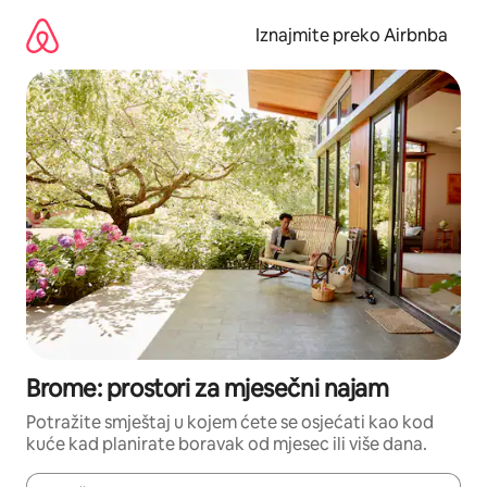
Prijeđi
na
Iznajmite preko Airbnba
sadržaj
Brome: prostori za mjesečni najam
Potražite smještaj u kojem ćete se osjećati kao kod
kuće kad planirate boravak od mjesec ili više dana.