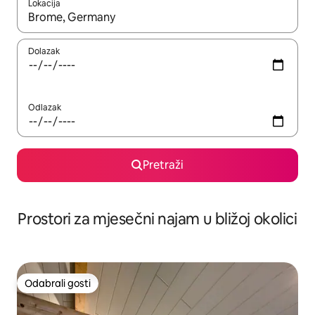
Lokacija
Kada budu dostupni rezultati, moći ćete ih pregledati koristeći
Dolazak
Odlazak
Pretraži
Prostori za mjesečni najam u bližoj okolici
Odabrali gosti
Odabrali gosti