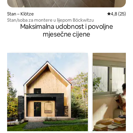
Stan – Klötze
Prosječna ocj
4,8 (25)
Stan/soba za montere u lijepom Böckwitzu
Maksimalna udobnost i povoljne
mjesečne cijene