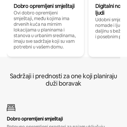
Dobro opremljeni smještaji
Digitalni noma
ljudi
Ovi dobro opremljeni
smještaji, među kojima ima
Udobni smještaj
drvenih kuća na mirnim
nomade i ljude 
lokacijama u planinama i
daljinu s bežič
stanova u urbanim sredinama,
i posebnim pro
imaju sve sadržaje koji su vam
potrebni u vašem domu.
Sadržaji i prednosti za one koji planiraju
duži boravak
Dobro opremljeni smještaji
Potpuno opremljeni prostori za najam uključuju