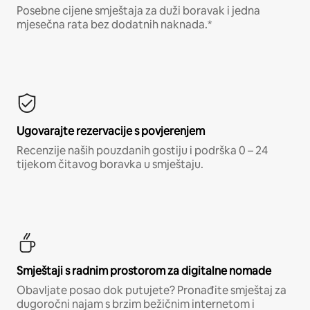
Posebne cijene smještaja za duži boravak i jedna
mjesečna rata bez dodatnih naknada.*
Ugovarajte rezervacije s povjerenjem
Recenzije naših pouzdanih gostiju i podrška 0 – 24
tijekom čitavog boravka u smještaju.
Smještaji s radnim prostorom za digitalne nomade
Obavljate posao dok putujete? Pronađite smještaj za
dugoročni najam s brzim bežičnim internetom i