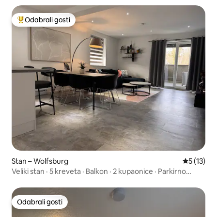
Odabrali gosti
Među najviše rangiranima s oznakom „Odabrali gosti”
Stan – Wolfsburg
Prosječna 
5 (13)
Veliki stan · 5 kreveta · Balkon · 2 kupaonice · Parkirno
mjesto
Odabrali gosti
Odabrali gosti