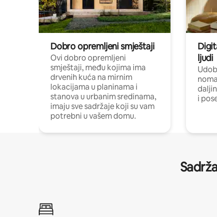
Dobro opremljeni smještaji
Digit
ljudi
Ovi dobro opremljeni
smještaji, među kojima ima
Udobn
drvenih kuća na mirnim
nomad
lokacijama u planinama i
dalji
stanova u urbanim sredinama,
i pos
imaju sve sadržaje koji su vam
potrebni u vašem domu.
Sadrža