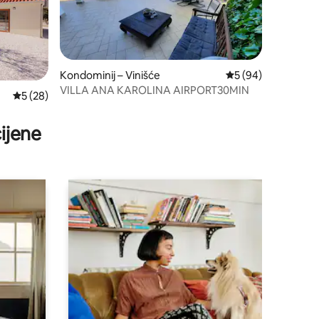
Kondominij – Vinišće
Prosječna ocjena: 5
5 (94)
VILLA ANA KAROLINA AIRPORT30MIN
Prosječna ocjena: 5/5, recenzija: 28
5 (28)
ijene