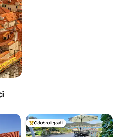
ci
Odabrali gosti
nakom „Odabrali gosti”
Među najviše rangiranima s oznakom „Odabrali gosti”