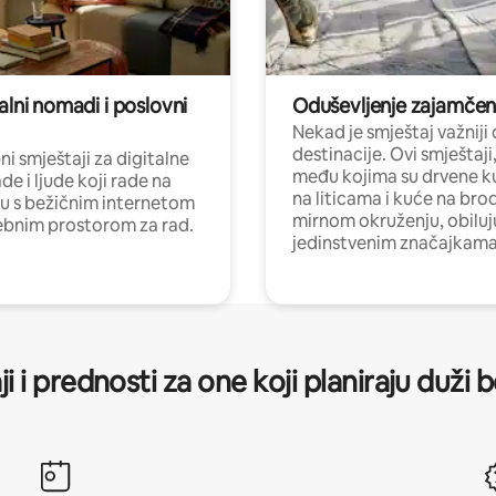
alni nomadi i poslovni
Oduševljenje zajamče
Nekad je smještaj važniji
destinacije. Ovi smještaji
i smještaji za digitalne
među kojima su drvene k
e i ljude koji rade na
na liticama i kuće na bro
nu s bežičnim internetom
mirnom okruženju, obiluj
ebnim prostorom za rad.
jedinstvenim značajkama
ji i prednosti za one koji planiraju duži 