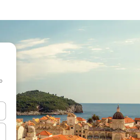
ao
dati koristeći se strelicama prema gore i prema dolje, kao i dodirom i