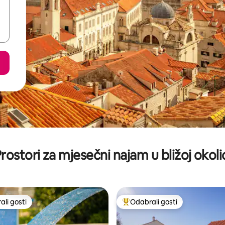
rostori za mjesečni najam u bližoj okoli
li gosti
Odabrali gosti
više rangiranima s oznakom „Odabrali gosti”
Među najviše rangiranima s oz