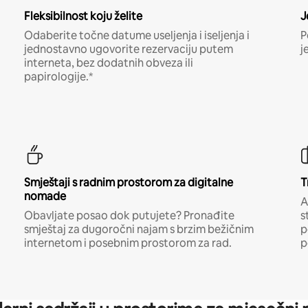
Fleksibilnost koju želite
J
Odaberite točne datume useljenja i iseljenja i
P
jednostavno ugovorite rezervaciju putem
j
interneta, bez dodatnih obveza ili
papirologije.*
Smještaji s radnim prostorom za digitalne
T
nomade
A
Obavljate posao dok putujete? Pronađite
s
smještaj za dugoročni najam s brzim bežičnim
p
internetom i posebnim prostorom za rad.
p