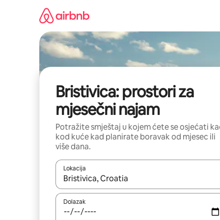
Prijeđi
na
sadržaj
Bristivica: prostori za
mjesečni najam
Potražite smještaj u kojem ćete se osjećati k
kod kuće kad planirate boravak od mjesec ili
više dana.
Lokacija
Kada budu dostupni rezultati, moći ćete ih pregle
Dolazak