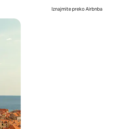
Iznajmite preko Airbnba
li prelaskom prstom po zaslonu.