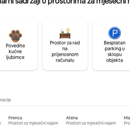
arni sadržaji u prostorima za mjesečni
Prostor za rad
Besplatan
Povedite
na
parking u
kućne
prijenosnom
sklopu
ljubimce
računalu
objekta
inacije
Firenca
Atena
Mi
m
Prostori za mjesečni najam
Prostori za mjesečni najam
Pro