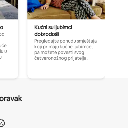
no
Kućni su ljubimci
dobrodošli
 od
,
Pregledajte ponudu smještaja
uće
koji primaju kućne ljubimce,
du u
pa možete povesti svog
u
četveronožnog prijatelja.
.
boravak