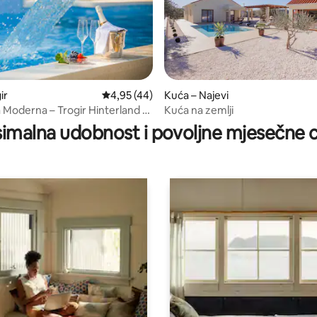
ir
Prosječna ocjena: 4,95/5, recenzija: 44
4,95 (44)
Kuća – Najevi
/5, recenzija: 6
 Moderna – Trogir Hinterland ~
Kuća na zemlji
azen
imalna udobnost i povoljne mjesečne c