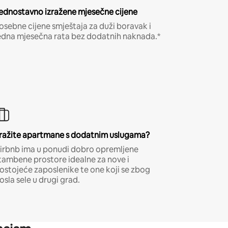
ednostavno izražene mjesečne cijene
osebne cijene smještaja za duži boravak i
edna mjesečna rata bez dodatnih naknada.*
ražite apartmane s dodatnim uslugama?
irbnb ima u ponudi dobro opremljene
tambene prostore idealne za nove i
ostojeće zaposlenike te one koji se zbog
osla sele u drugi grad.