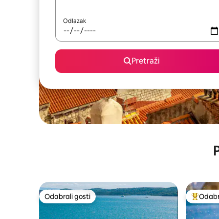
Odlazak
Pretraži
P
Odabrali gosti
Odabra
Odabrali gosti
Među naj