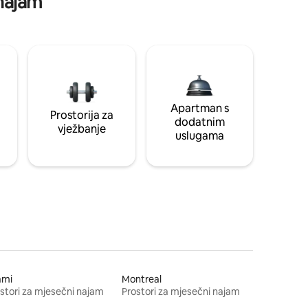
 najam
Apartman s
Prostorija za
dodatnim
vježbanje
uslugama
ami
Montreal
stori za mjesečni najam
Prostori za mjesečni najam