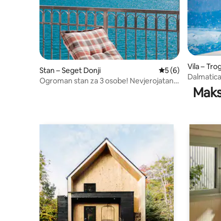
Vila – Trog
Stan – Seget Donji
Prosječna ocjena: 5
5 (6)
Dalmatica
Ogroman stan za 3 osobe! Nevjerojatan
Grijani b
Maks
pogled i veliki balkon!