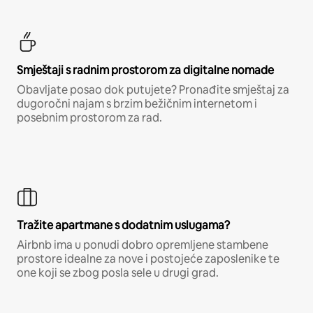
Smještaji s radnim prostorom za digitalne nomade
Obavljate posao dok putujete? Pronađite smještaj za
dugoročni najam s brzim bežičnim internetom i
posebnim prostorom za rad.
Tražite apartmane s dodatnim uslugama?
Airbnb ima u ponudi dobro opremljene stambene
prostore idealne za nove i postojeće zaposlenike te
one koji se zbog posla sele u drugi grad.