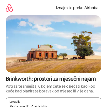
Prijeđi
na
Iznajmite preko Airbnba
sadržaj
Brinkworth: prostori za mjesečni najam
Potražite smještaj u kojem ćete se osjećati kao kod
kuće kad planirate boravak od mjesec ili više dana.
Lokacija
Kada budu dostupni rezultati, moći ćete ih pregledati koristeći