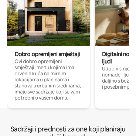
Dobro opremljeni smještaji
Digitalni noma
ljudi
Ovi dobro opremljeni
smještaji, među kojima ima
Udobni smještaj
drvenih kuća na mirnim
nomade i ljude 
lokacijama u planinama i
daljinu s bežič
stanova u urbanim sredinama,
i posebnim pro
imaju sve sadržaje koji su vam
potrebni u vašem domu.
Sadržaji i prednosti za one koji planiraju