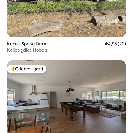
Kuća – Spring Farm
Prosječna ocje
4,95 (20)
Koliba gđice Nobels
Odabrali gosti
Među najviše rangiranima s oznakom „Odabrali gosti”