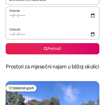
Dolazak
Odlazak
Pretraži
Prostori za mjesečni najam u bližoj okolici
Odabrali gosti
Među najviše rangiranima s oznakom „Odabrali gosti”