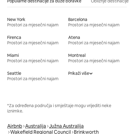
Popularne destinacije za duže boravke
Obližnje destinacije
New York
Barcelona
Prostori za mjesečni najam
Prostori za mjesečni najam
Firenca
Atena
Prostori za mjesečni najam
Prostori za mjesečni najam
Miami
Montreal
Prostori za mjesečni najam
Prostori za mjesečni najam
Seattle
Prikaži više
Prostori za mjesečni najam
*Za određena područja i smještaje mogu vrijediti neke
iznimke.
Airbnb
Australija
Južna Australija
Wakefield Regional Council
Brinkworth