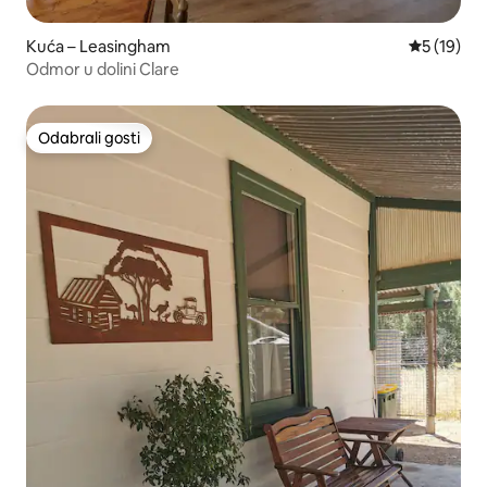
Kuća – Leasingham
Prosječna 
5 (19)
Odmor u dolini Clare
Odabrali gosti
Odabrali gosti