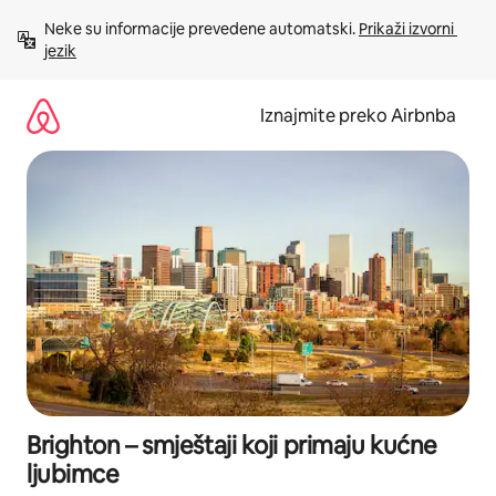
Prijeđi
Neke su informacije prevedene automatski. 
Prikaži izvorni 
na
jezik
sadržaj
Iznajmite preko Airbnba
Brighton – smještaji koji primaju kućne
ljubimce