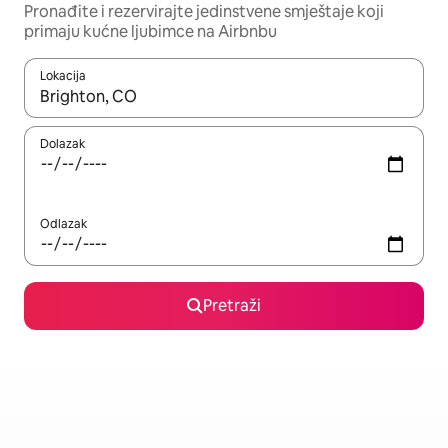
Pronađite i rezervirajte jedinstvene smještaje koji
primaju kućne ljubimce na Airbnbu
Lokacija
Kada budu dostupni rezultati, moći ćete ih pregledati koristeći
Dolazak
Odlazak
Pretraži