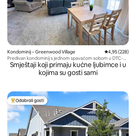
Kondominij – Greenwood Village
Prosječna ocjen
4,95 (228)
Predivan kondominij s jednom spavaćom sobom u DTC-u
Smještaji koji primaju kućne ljubimce i u
– s punom kuhinjom!
kojima su gosti sami
Odabrali gosti
Među najviše rangiranima s oznakom „Odabrali gosti”