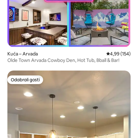
Kuća – Arvada
Prosječna ocjen
4,99 (154)
Olde Town Arvada Cowboy Den, Hot Tub, Bball & Bar!
Odabrali gosti
Odabrali gosti