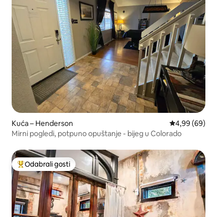
Kuća – Henderson
Prosječna ocje
4,99 (69)
Mirni pogledi, potpuno opuštanje - bijeg u Colorado
Odabrali gosti
Među najviše rangiranima s oznakom „Odabrali gosti”