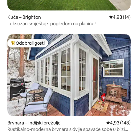
Kuća – Brighton
Prosječna ocje
4,93 (14)
Luksuzan smještaj s pogledom na planine!
Odabrali gosti
Među najviše rangiranima s oznakom „Odabrali gosti”
Brvnara – Indijski brežuljci
Prosječna ocjen
4,93 (148)
Rustikalno-moderna brvnara s dvije spavaće sobe u blizini
Red Rocksa