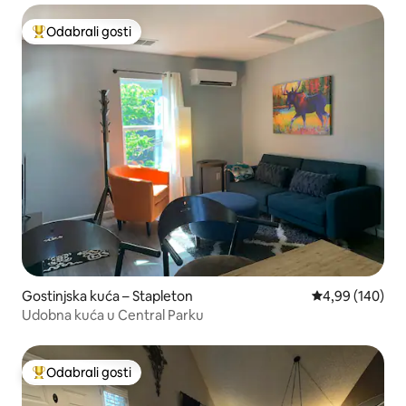
Odabrali gosti
Među najviše rangiranima s oznakom „Odabrali gosti”
Gostinjska kuća – Stapleton
Prosječna ocjen
4,99 (140)
Udobna kuća u Central Parku
Odabrali gosti
Među najviše rangiranima s oznakom „Odabrali gosti”