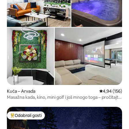
Kuća – Arvada
Prosječna ocjen
4,94 (156)
Masažna kada, kino, mini golf i još mnogo toga – pročitajte
recenzije!
Odabrali gosti
Među najviše rangiranima s oznakom „Odabrali gosti”