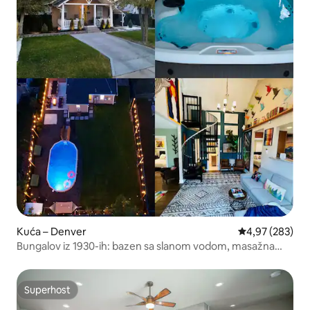
Kuća – Denver
Prosječna ocjen
4,97 (283)
Bungalov iz 1930-ih: bazen sa slanom vodom, masažna
kada, veliko dvorište
Superhost
Superhost