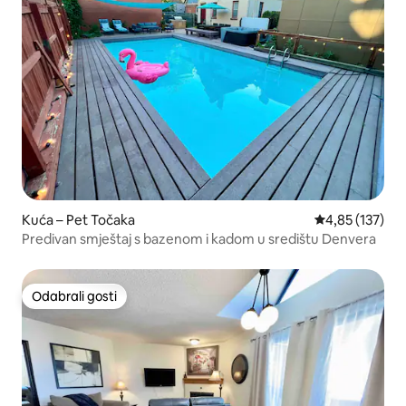
Kuća – Pet Točaka
Prosječna ocjen
4,85 (137)
Predivan smještaj s bazenom i kadom u središtu Denvera
Odabrali gosti
Odabrali gosti