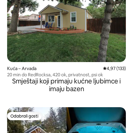
Kuća – Arvada
Prosječna ocjen
4,97 (133)
20 min do RedRocksa, 420 ok, privatnost, psi ok
Smještaji koji primaju kućne ljubimce i
imaju bazen
Odabrali gosti
Odabrali gosti