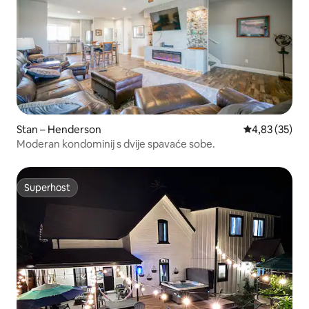
Stan – Henderson
Prosječna ocje
4,83 (35)
Moderan kondominij s dvije spavaće sobe.
Superhost
Superhost