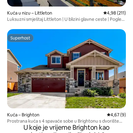
Kuća u nizu – Littleton
Prosječna ocjen
4,98 (211)
Luksuzni smještaj Littleton | U blizini glavne ceste | Pogled
na planine
Superhost
Superhost
Kuća – Brighton
Prosječna ocj
4,67 (9)
Prostrana kuća s 4 spavaće sobe u Brightonu s dvorištem,
U koje je vrijeme Brighton kao
roštiljem i garažom