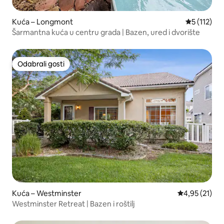
Kuća – Longmont
Prosječna o
5 (112)
Šarmantna kuća u centru grada | Bazen, ured i dvorište
Odabrali gosti
Odabrali gosti
Kuća – Westminster
Prosječna ocje
4,95 (21)
Westminster Retreat | Bazen i roštilj