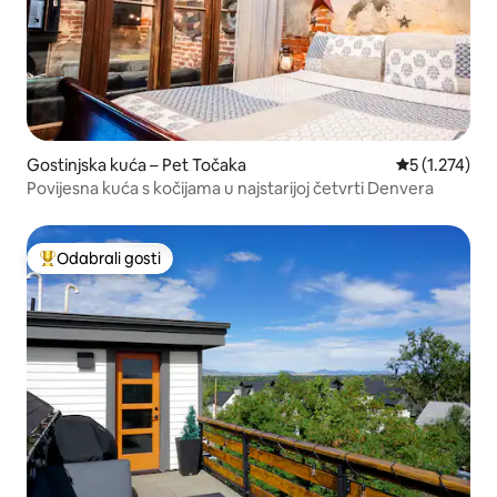
Gostinjska kuća – Pet Točaka
Prosječna ocj
5 (1.274)
Povijesna kuća s kočijama u najstarijoj četvrti Denvera
Odabrali gosti
Među najviše rangiranima s oznakom „Odabrali gosti”