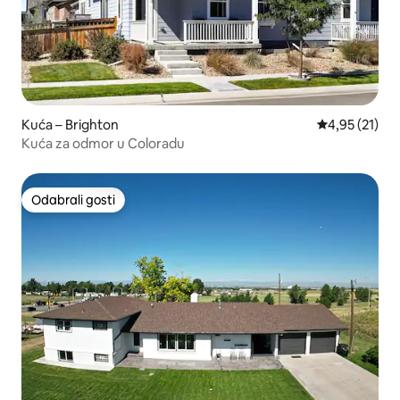
Kuća – Brighton
Prosječna ocje
4,95 (21)
Kuća za odmor u Coloradu
Odabrali gosti
Odabrali gosti