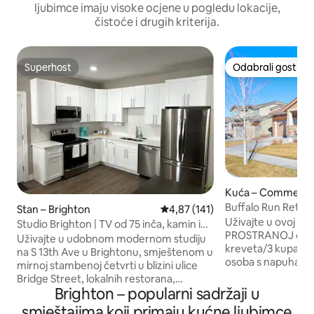
ljubimce imaju visoke ocjene u pogledu lokacije,
čistoće i drugih kriterija.
Superhost
Odabrali gosti
Superhost
Odabrali gosti
Kuća – Commerce
Buffalo Run Retre
Stan – Brighton
Prosječna ocjena: 4,87/5, recenzi
4,87 (141)
Uživajte u ovoj 
Studio Brighton | TV od 75 inča, kamin i
PROSTRANOJ obitel
parkirno mjesto
Uživajte u udobnom modernom studiju
kreveta/3 kupaonic
na S 13th Ave u Brightonu, smještenom u
osoba s napuhani
mirnoj stambenoj četvrti u blizini ulice
PLAY... POGLEDAJT
Bridge Street, lokalnih restorana,
Run; 20 min do DIA
Brighton – popularni sadržaji u
trgovina i osnovnih sadržaja za
Denvera; Dovedite c
svakodnevne potrebe. Prostor uključuje
smještajima koji primaju kućne ljubimce