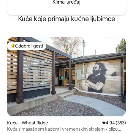
Klima-uređaj
Kuće koje primaju kućne ljubimce
Odabrali gosti
Među najviše rangiranima s oznakom „Odabrali gosti”
Kuća – Wheat Ridge
Prosječna ocjen
4,94 (353)
Kuća s masažnom kadom i vremenskim strojem / blizu