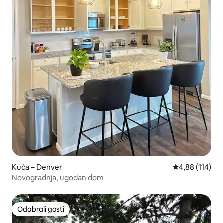
Kuća – Denver
Prosječna ocjen
4,88 (114)
Novogradnja, ugodan dom
Odabrali gosti
Odabrali gosti