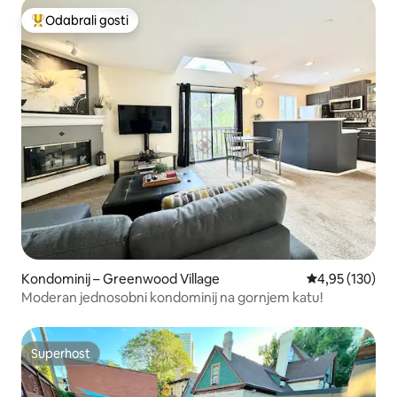
Odabrali gosti
Među najviše rangiranima s oznakom „Odabrali gosti”
Kondominij – Greenwood Village
Prosječna ocjen
4,95 (130)
Moderan jednosobni kondominij na gornjem katu!
Superhost
Superhost