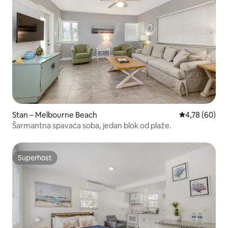
Stan – Melbourne Beach
Prosječna ocje
4,78 (60)
Šarmantna spavaća soba, jedan blok od plaže.
Superhost
Superhost