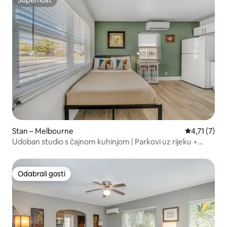
Superhost
Superhost
Stan – Melbourne
Prosječna oc
4,71 (7)
Udoban studio s čajnom kuhinjom | Parkovi uz rijeku +
murali
Odabrali gosti
Odabrali gosti