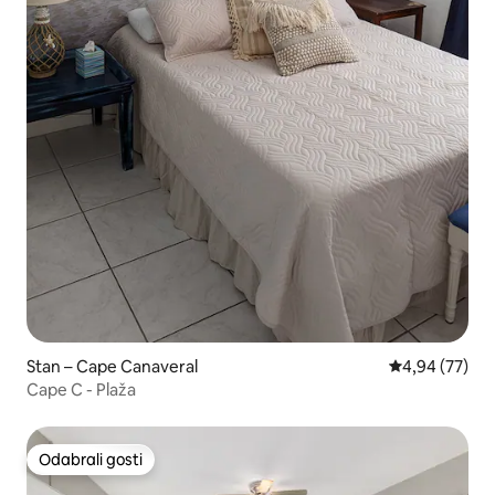
Stan – Cape Canaveral
Prosječna ocje
4,94 (77)
Cape C - Plaža
Odabrali gosti
Odabrali gosti