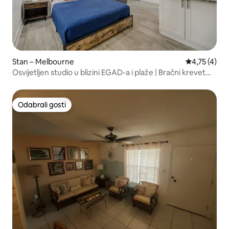
Stan – Melbourne
Prosječna oc
4,75 (4)
Osvijetljen studio u blizini EGAD-a i plaže | Bračni krevet
(širine 150 – 179 cm) + TV.
Odabrali gosti
Odabrali gosti