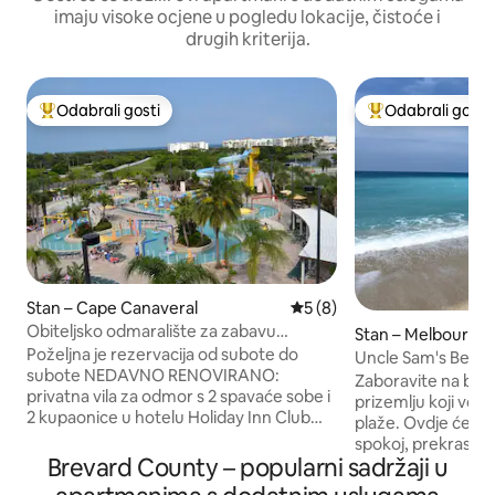
imaju visoke ocjene u pogledu lokacije, čistoće i
drugih kriterija.
Odabrali gosti
Odabrali gosti
Među najviše rangiranima s oznakom „Odabrali gosti”
Među najviše ran
Stan – Cape Canaveral
Prosječna ocjena: 5/5, rece
5 (8)
Obiteljsko odmaralište za zabavu
Stan – Melbourne
Dostupni su odvojeni tjedni za 2027.
Poželjna je rezervacija od subote do
Uncle Sam's Beac
subote NEDAVNO RENOVIRANO:
Zaboravite na bri
privatna vila za odmor s 2 spavaće sobe i
prizemlju koji vodi
2 kupaonice u hotelu Holiday Inn Club
plaže. Ovdje ćete 
Cape Canaveral (bivši Ron Jon Cape
spokoj, prekrasnu 
Caribe Resort). Ova smještajna jedinica
Brevard County – popularni sadržaji u
sa slanom vodom. 
ima potpuno opremljenu kuhinju
sastoji se od veli