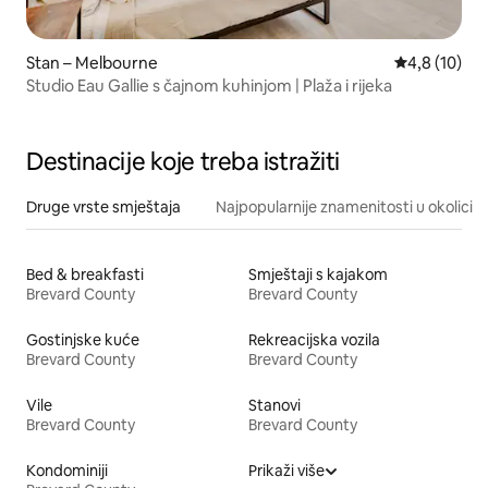
Stan – Melbourne
Prosječna oc
4,8 (10)
Studio Eau Gallie s čajnom kuhinjom | Plaža i rijeka
Destinacije koje treba istražiti
Druge vrste smještaja
Najpopularnije znamenitosti u okolici
Bed & breakfasti
Smještaji s kajakom
Brevard County
Brevard County
Gostinjske kuće
Rekreacijska vozila
Brevard County
Brevard County
Vile
Stanovi
Brevard County
Brevard County
Kondominiji
Prikaži više