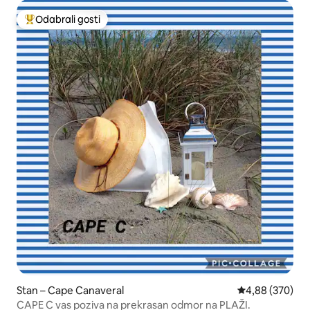
Odabrali gosti
Među najviše rangiranima s oznakom „Odabrali gosti”
Stan – Cape Canaveral
Prosječna ocjen
4,88 (370)
CAPE C vas poziva na prekrasan odmor na PLAŽI.