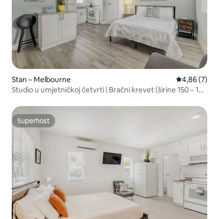
Stan – Melbourne
Prosječna ocj
4,86 (7)
Studio u umjetničkoj četvrti | Bračni krevet (širine 150 – 179
cm) + samostalna prijava
Superhost
Superhost