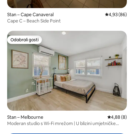
Stan – Cape Canaveral
Prosječna ocje
4,93 (86)
Cape C – Beach Side Point
Odabrali gosti
Odabrali gosti
Stan – Melbourne
Prosječna ocj
4,88 (8)
Moderan studio s Wi-Fi mrežom | U blizini umjetničke
četvrti i rijeke