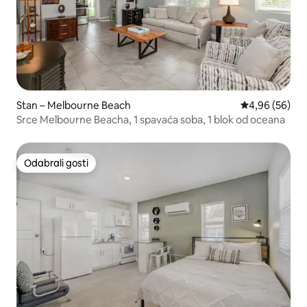
Stan – Melbourne Beach
Prosječna ocje
4,96 (56)
Srce Melbourne Beacha, 1 spavaća soba, 1 blok od oceana
Odabrali gosti
Odabrali gosti