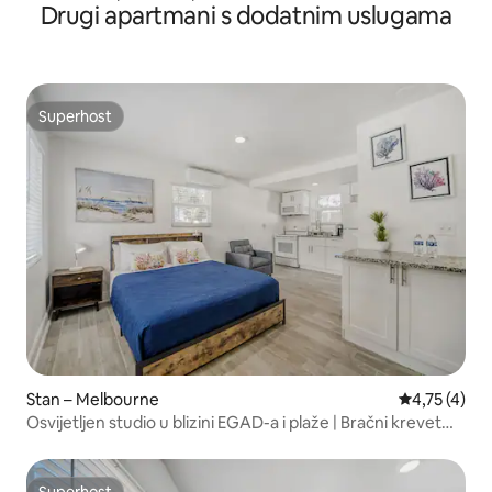
Drugi apartmani s dodatnim uslugama
Superhost
Superhost
Stan – Melbourne
Prosječna oc
4,75 (4)
Osvijetljen studio u blizini EGAD-a i plaže | Bračni krevet
(širine 150 – 179 cm) + TV.