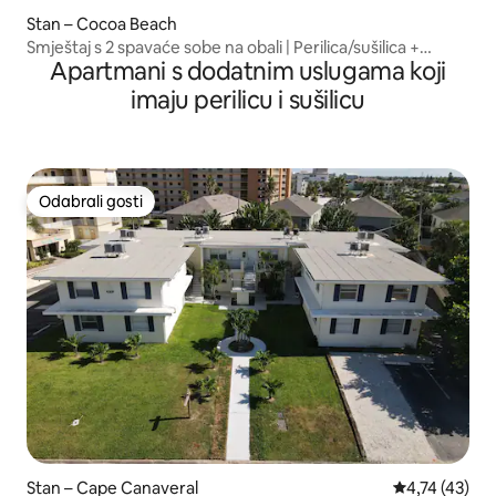
Stan – Cocoa Beach
Smještaj s 2 spavaće sobe na obali | Perilica/sušilica +
Apartmani s dodatnim uslugama koji
bazen
imaju perilicu i sušilicu
Odabrali gosti
Odabrali gosti
Stan – Cape Canaveral
Prosječna ocj
4,74 (43)