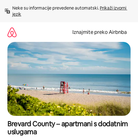
Prijeđi
Neke su informacije prevedene automatski. 
Prikaži izvorni 
na
jezik
sadržaj
Iznajmite preko Airbnba
Brevard County – apartmani s dodatnim
uslugama