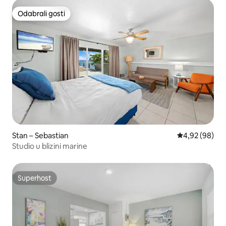
Odabrali gosti
Odabrali gosti
Stan – Sebastian
Prosječna ocje
4,92 (98)
Studio u blizini marine
Superhost
Superhost