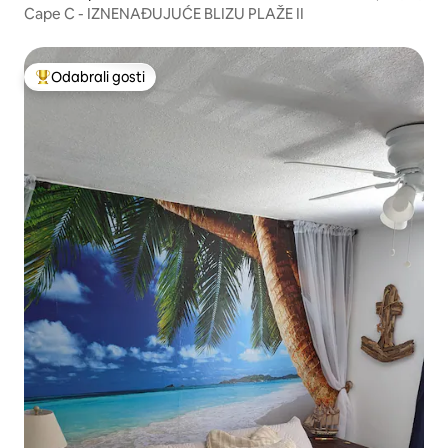
Cape C - IZNENAĐUJUĆE BLIZU PLAŽE II
Odabrali gosti
Među najviše rangiranima s oznakom „Odabrali gosti”