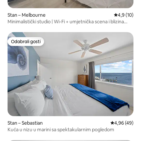
Stan – Melbourne
Prosječna ocj
4,9 (10)
Minimalistički studio | Wi-Fi + umjetnička scena i blizina
rijeke
Odabrali gosti
Odabrali gosti
Stan – Sebastian
Prosječna ocje
4,96 (49)
Kuća u nizu u marini sa spektakularnim pogledom