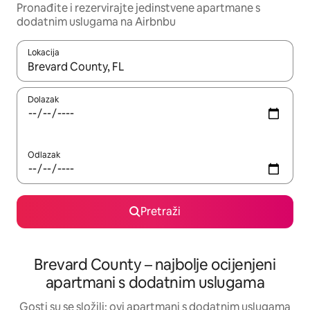
Pronađite i rezervirajte jedinstvene apartmane s
dodatnim uslugama na Airbnbu
Lokacija
Kada budu dostupni rezultati, moći ćete ih pregledati koristeći
Dolazak
Odlazak
Pretraži
Brevard County – najbolje ocijenjeni
apartmani s dodatnim uslugama
Gosti su se složili: ovi apartmani s dodatnim uslugama