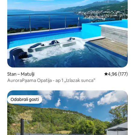
Stan – Matulji
Prosječna ocjen
4,96 (177)
AuroraPạama Opatija - ap 1 „Izlazak sunca”
Odabrali gosti
Odabrali gosti