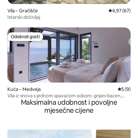
Vila – Gračišče
Prosječna ocje
4,97 (67)
Istarski doživljaj
Odabrali gosti
Odabrali gosti
Kuća – Medveja
Prosječna
5 (9)
Vila iz snova s jednom spavaćom sobom: grijani bazen,
Maksimalna udobnost i povoljne
masažna kada i sauna!
mjesečne cijene