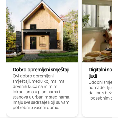
Dobro opremljeni smještaji
Digitalni noma
ljudi
Ovi dobro opremljeni
smještaji, među kojima ima
Udobni smještaj
drvenih kuća na mirnim
nomade i ljude 
lokacijama u planinama i
daljinu s bežič
stanova u urbanim sredinama,
i posebnim pro
imaju sve sadržaje koji su vam
potrebni u vašem domu.