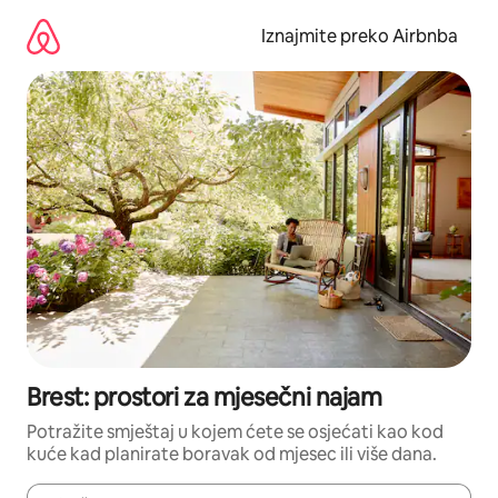
Prijeđi
na
Iznajmite preko Airbnba
sadržaj
Brest: prostori za mjesečni najam
Potražite smještaj u kojem ćete se osjećati kao kod
kuće kad planirate boravak od mjesec ili više dana.