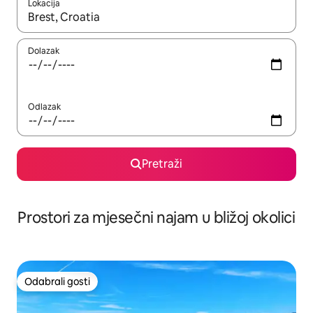
Lokacija
Kada budu dostupni rezultati, moći ćete ih pregledati koristeći
Dolazak
Odlazak
Pretraži
Prostori za mjesečni najam u bližoj okolici
Odabrali gosti
Odabrali gosti