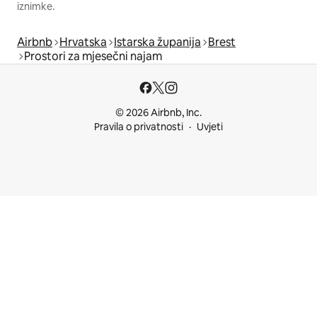
iznimke.
Airbnb
Hrvatska
Istarska županija
Brest
Prostori za mjesečni najam
© 2026 Airbnb, Inc.
Pravila o privatnosti
Uvjeti