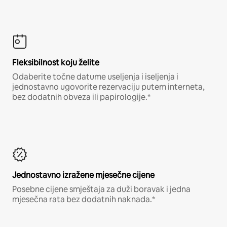
Fleksibilnost koju želite
Odaberite točne datume useljenja i iseljenja i
jednostavno ugovorite rezervaciju putem interneta,
bez dodatnih obveza ili papirologije.*
Jednostavno izražene mjesečne cijene
Posebne cijene smještaja za duži boravak i jedna
mjesečna rata bez dodatnih naknada.*