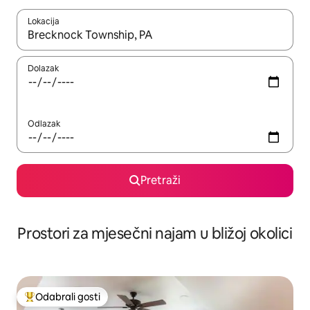
Lokacija
Kada budu dostupni rezultati, moći ćete ih pregledati koristeći
Dolazak
Odlazak
Pretraži
Prostori za mjesečni najam u bližoj okolici
Odabrali gosti
Među najviše rangiranima s oznakom „Odabrali gosti”