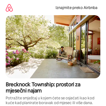
Prijeđi
na
Iznajmite preko Airbnba
sadržaj
Brecknock Township: prostori za
mjesečni najam
Potražite smještaj u kojem ćete se osjećati kao kod
kuće kad planirate boravak od mjesec ili više dana.