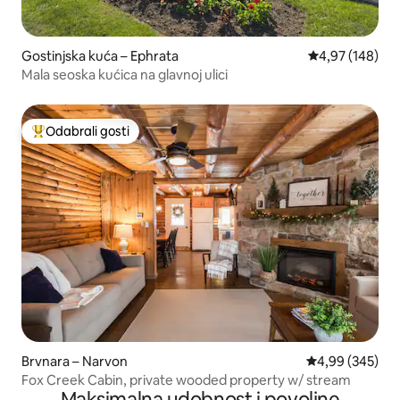
Gostinjska kuća – Ephrata
Prosječna ocjen
4,97 (148)
Mala seoska kućica na glavnoj ulici
Odabrali gosti
Među najviše rangiranima s oznakom „Odabrali gosti”
Brvnara – Narvon
Prosječna ocjen
4,99 (345)
Fox Creek Cabin, private wooded property w/ stream
Maksimalna udobnost i povoljne