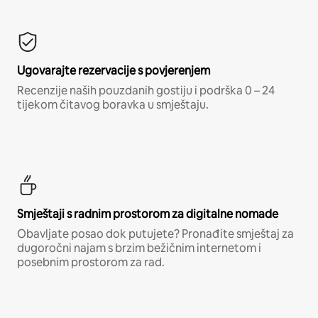
Ugovarajte rezervacije s povjerenjem
Recenzije naših pouzdanih gostiju i podrška 0 – 24
tijekom čitavog boravka u smještaju.
Smještaji s radnim prostorom za digitalne nomade
Obavljate posao dok putujete? Pronađite smještaj za
dugoročni najam s brzim bežičnim internetom i
posebnim prostorom za rad.