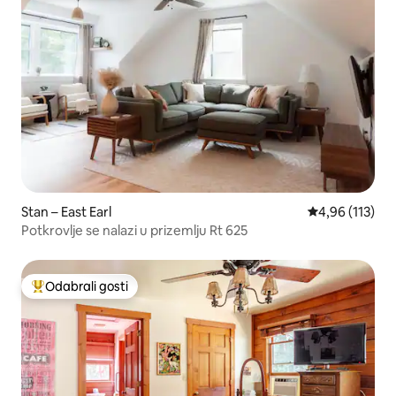
Stan – East Earl
Prosječna ocjen
4,96 (113)
Potkrovlje se nalazi u prizemlju Rt 625
Odabrali gosti
Među najviše rangiranima s oznakom „Odabrali gosti”