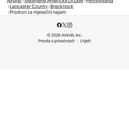
Airbnb
Sjedinjene Američke Države
Pennsylvania
Lancaster County
Brecknock
Prostori za mjesečni najam
© 2026 Airbnb, Inc.
Pravila o privatnosti
Uvjeti