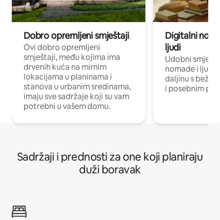
Dobro opremljeni smještaji
Digitalni noma
ljudi
Ovi dobro opremljeni
smještaji, među kojima ima
Udobni smještaj
drvenih kuća na mirnim
nomade i ljude 
lokacijama u planinama i
daljinu s bežič
stanova u urbanim sredinama,
i posebnim pro
imaju sve sadržaje koji su vam
potrebni u vašem domu.
Sadržaji i prednosti za one koji planiraju
duži boravak