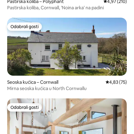
Pastirska koliba – Polyphant
Prosječna ocjen
4,97 (210)
Pastirska koliba, Cornwall, 'Noina arka' na padini
Odabrali gosti
Odabrali gosti
Seoska kućica – Cornwall
Prosječna ocje
4,83 (75)
Mirna seoska kućica u North Cornwallu
Odabrali gosti
Odabrali gosti