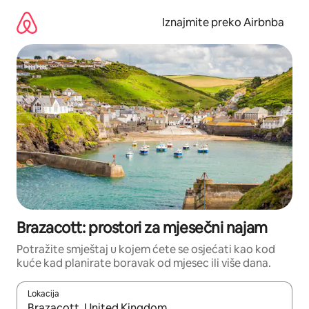
Prijeđi
na
Iznajmite preko Airbnba
sadržaj
Brazacott: prostori za mjesečni najam
Potražite smještaj u kojem ćete se osjećati kao kod
kuće kad planirate boravak od mjesec ili više dana.
Lokacija
Kada budu dostupni rezultati, moći ćete ih pregledati koristeći