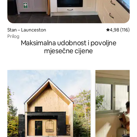
Stan – Launceston
Prosječna ocjen
4,98 (116)
Prilog
Maksimalna udobnost i povoljne
mjesečne cijene