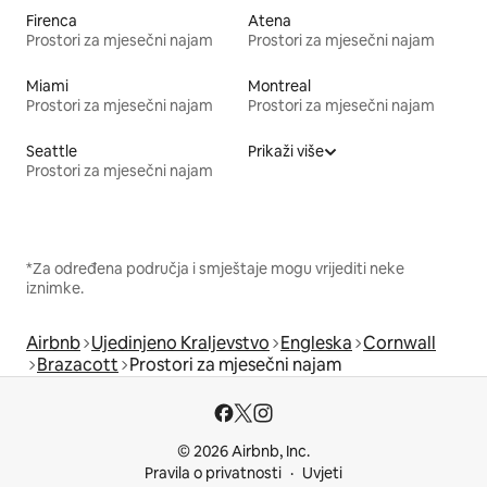
Firenca
Atena
Prostori za mjesečni najam
Prostori za mjesečni najam
Miami
Montreal
Prostori za mjesečni najam
Prostori za mjesečni najam
Seattle
Prikaži više
Prostori za mjesečni najam
*Za određena područja i smještaje mogu vrijediti neke
iznimke.
Airbnb
Ujedinjeno Kraljevstvo
Engleska
Cornwall
Brazacott
Prostori za mjesečni najam
© 2026 Airbnb, Inc.
Pravila o privatnosti
Uvjeti