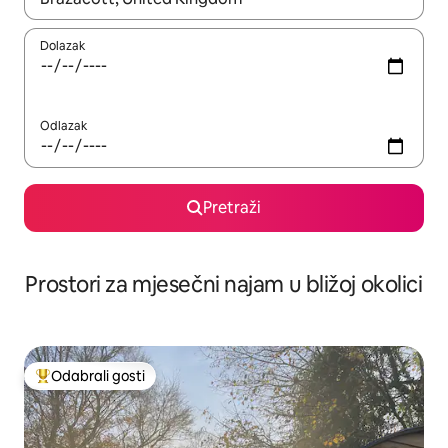
Dolazak
Odlazak
Pretraži
Prostori za mjesečni najam u bližoj okolici
Odabrali gosti
Među najviše rangiranima s oznakom „Odabrali gosti”