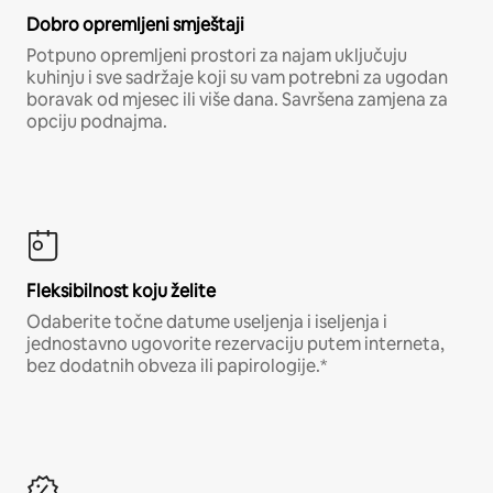
Dobro opremljeni smještaji
Potpuno opremljeni prostori za najam uključuju
kuhinju i sve sadržaje koji su vam potrebni za ugodan
boravak od mjesec ili više dana. Savršena zamjena za
opciju podnajma.
Fleksibilnost koju želite
Odaberite točne datume useljenja i iseljenja i
jednostavno ugovorite rezervaciju putem interneta,
bez dodatnih obveza ili papirologije.*