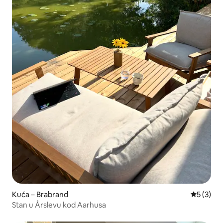
Kuća – Brabrand
Prosječna
5 (3)
Stan u Årslevu kod Aarhusa