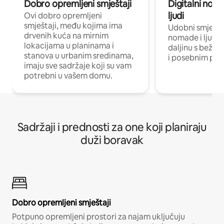
Dobro opremljeni smještaji
Digitalni noma
ljudi
Ovi dobro opremljeni
smještaji, među kojima ima
Udobni smještaj
drvenih kuća na mirnim
nomade i ljude 
lokacijama u planinama i
daljinu s bežič
stanova u urbanim sredinama,
i posebnim pro
imaju sve sadržaje koji su vam
potrebni u vašem domu.
Sadržaji i prednosti za one koji planiraju
duži boravak
Dobro opremljeni smještaji
Potpuno opremljeni prostori za najam uključuju