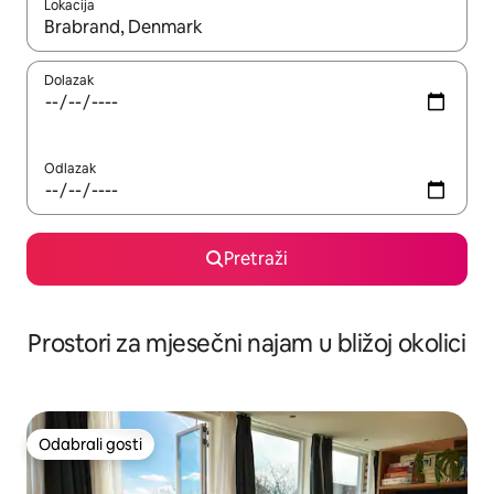
Lokacija
Kada budu dostupni rezultati, moći ćete ih pregledati koristeći
Dolazak
Odlazak
Pretraži
Prostori za mjesečni najam u bližoj okolici
Odabrali gosti
Odabrali gosti