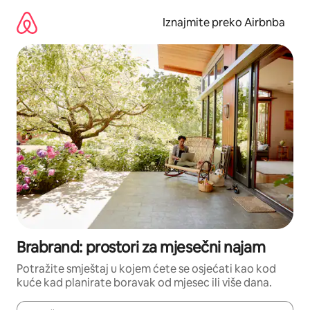
Prijeđi
na
Iznajmite preko Airbnba
sadržaj
Brabrand: prostori za mjesečni najam
Potražite smještaj u kojem ćete se osjećati kao kod
kuće kad planirate boravak od mjesec ili više dana.