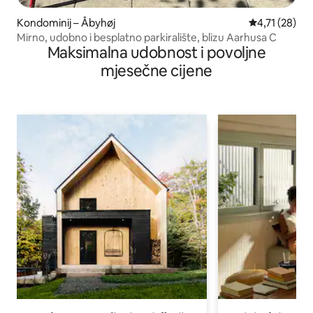
Kondominij – Åbyhøj
Prosječna ocj
4,71 (28)
Mirno, udobno i besplatno parkiralište, blizu Aarhusa C
Maksimalna udobnost i povoljne
mjesečne cijene