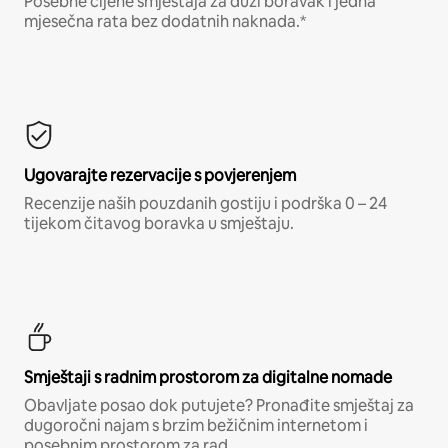
Posebne cijene smještaja za duži boravak i jedna
mjesečna rata bez dodatnih naknada.*
Ugovarajte rezervacije s povjerenjem
Recenzije naših pouzdanih gostiju i podrška 0 – 24
tijekom čitavog boravka u smještaju.
Smještaji s radnim prostorom za digitalne nomade
Obavljate posao dok putujete? Pronađite smještaj za
dugoročni najam s brzim bežičnim internetom i
posebnim prostorom za rad.