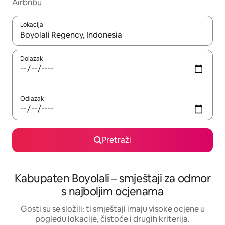
Airbnbu
Lokacija
Kada budu dostupni rezultati, moći ćete ih pregledati koristeći
Dolazak
Odlazak
Pretraži
Kabupaten Boyolali – smještaji za odmor
s najboljim ocjenama
Gosti su se složili: ti smještaji imaju visoke ocjene u
pogledu lokacije, čistoće i drugih kriterija.