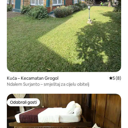
Kuća – Kecamatan Grogol
Prosječna
5 (8)
Ndalem Surjanto – smještaj za cijelu obitelj
Odabrali gosti
Odabrali gosti