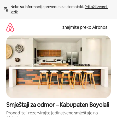
Prijeđi
Neke su informacije prevedene automatski. 
Prikaži izvorni 
na
jezik
sadržaj
Iznajmite preko Airbnba
Smještaji za odmor – Kabupaten Boyolali
Pronađite i rezervirajte jedinstvene smještaje na