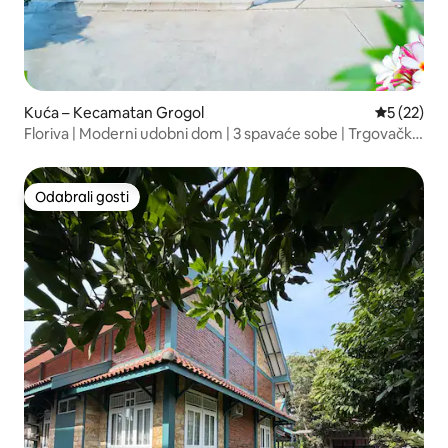
Kuća – Kecamatan Grogol
Prosječna 
5 (22)
Floriva | Moderni udobni dom | 3 spavaće sobe | Trgovački
centar Pakuwon
Odabrali gosti
Odabrali gosti