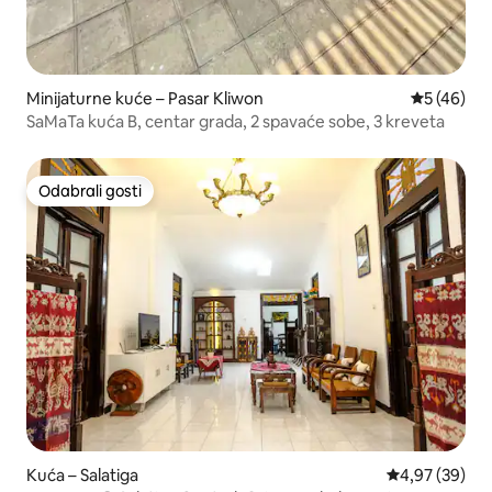
Minijaturne kuće – Pasar Kliwon
Prosječna o
5 (46)
SaMaTa kuća B, centar grada, 2 spavaće sobe, 3 kreveta
Odabrali gosti
Odabrali gosti
Kuća – Salatiga
Prosječna ocje
4,97 (39)