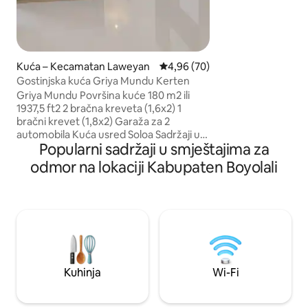
Manahan, Solo Squ
Lokananta Bloc, s
blizini. Odsjednite 
autentičan doživlja
Kuća – Kecamatan Laweyan
Prosječna ocjena: 4,96/5, recenz
4,96 (70)
Gostinjska kuća Griya Mundu Kerten
Griya Mundu Površina kuće 180 m2 ili
1937,5 ft2 2 bračna kreveta (1,6x2) 1
bračni krevet (1,8x2) Garaža za 2
automobila Kuća usred Soloa Sadržaji u
Popularni sadržaji u smještajima za
sklopu objekta: 1. TV 50 inča (uključuje
Netflix) 2. Klima-uređaj u svakoj prostoriji
odmor na lokaciji Kabupaten Boyolali
3. Bojler 4. Wi-Fi 5. Sušilo za kosu 6.
Standardna kuhinja s aparatima 7. Perilica
rublja 8. Glačalo 9. Mikrovalna pećnica 10.
Hladnjak 11. Dispenser Ostale napomene
1. 18 minuta do zračne luke 2. 10 minuta
do postaje Balapan 3. 5 minuta do
stadiona Sriwedari ili Manahan 4. 10
minuta do džamije Sheikh Zayed
Kuhinja
Wi-Fi