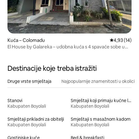
Kuća – Colomadu
Prosječna ocje
4,93 (14)
El House by Galareka – udobna kuća s 4 spavaće sobe u
Solou
Destinacije koje treba istražiti
Druge vrste smještaja
Najpopularnije znamenitosti u okolici
Stanovi
Smještaji koji primaju kućne ljubimce
Kabupaten Boyolali
Kabupaten Boyolali
Smještaji prikladni za obitelji
Smještaji s masažnom kadom
Kabupaten Boyolali
Kabupaten Boyolali
Gostinjske kuće
Bed & breakfasti