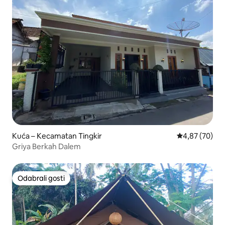
Kuća – Kecamatan Tingkir
Prosječna ocje
4,87 (70)
Griya Berkah Dalem
Odabrali gosti
Odabrali gosti