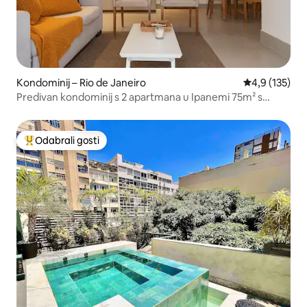
Kondominij – Rio de Janeiro
Prosječna ocje
4,9 (135)
Predivan kondominij s 2 apartmana u Ipanemi 75m² s
garažom
Odabrali gosti
Među najviše rangiranima s oznakom „Odabrali gosti”