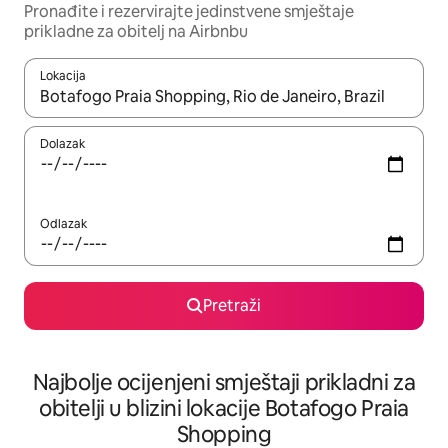
Pronađite i rezervirajte jedinstvene smještaje
prikladne za obitelj na Airbnbu
Lokacija
Kada budu dostupni rezultati, moći ćete ih pregledati koristeći
Dolazak
Odlazak
Pretraži
Najbolje ocijenjeni smještaji prikladni za
obitelji u blizini lokacije Botafogo Praia
Shopping