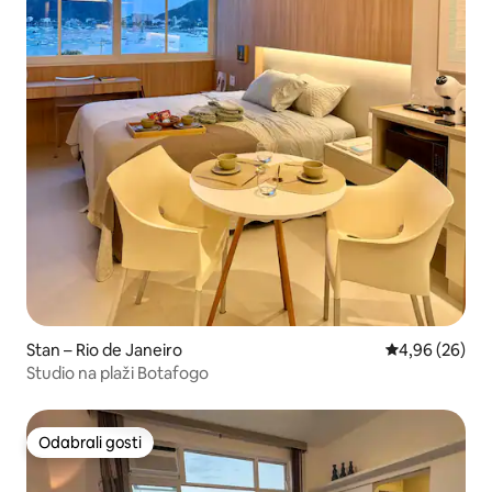
Stan – Rio de Janeiro
Prosječna ocje
4,96 (26)
Studio na plaži Botafogo
Odabrali gosti
Odabrali gosti