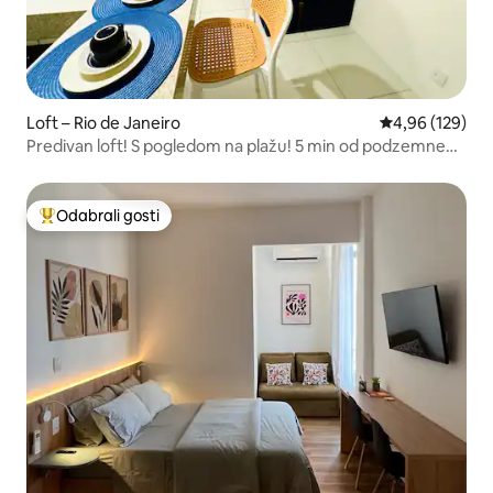
Loft – Rio de Janeiro
Prosječna ocjen
4,96 (129)
Predivan loft! S pogledom na plažu! 5 min od podzemne
željeznice!
Odabrali gosti
Među najviše rangiranima s oznakom „Odabrali gosti”