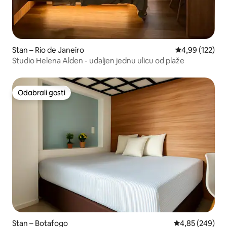
Stan – Rio de Janeiro
Prosječna ocjen
4,99 (122)
Studio Helena Alden - udaljen jednu ulicu od plaže
Odabrali gosti
Odabrali gosti
Stan – Botafogo
Prosječna ocjen
4,85 (249)