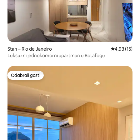
Stan – Rio de Janeiro
Prosječna ocje
4,93 (15)
Luksuzni jednokomorni apartman u Botafogu
Odabrali gosti
Odabrali gosti