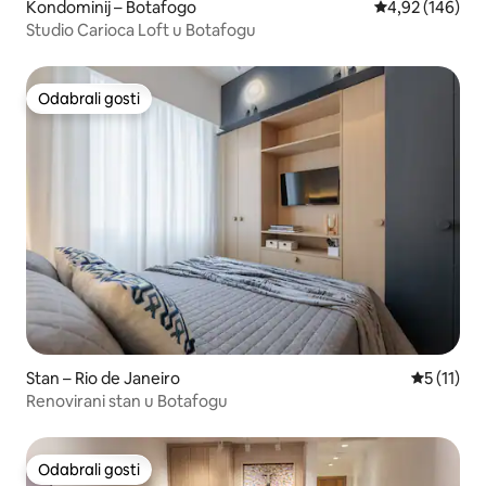
Kondominij – Botafogo
Prosječna ocjen
4,92 (146)
Studio Carioca Loft u Botafogu
Odabrali gosti
Odabrali gosti
Stan – Rio de Janeiro
Prosječna 
5 (11)
Renovirani stan u Botafogu
Odabrali gosti
Odabrali gosti