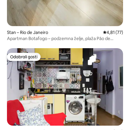
Stan – Rio de Janeiro
Prosječna ocje
4,81 (77)
Apartman Botafogo – podzemna želje, plaža Pão de
açúcar
Odabrali gosti
Odabrali gosti