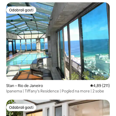
Odabrali gosti
Odabrali gosti
Stan – Rio de Janeiro
Prosječna ocjen
4,89 (211)
Ipanema | Tiffany's Residence | Pogled na more | 2 sobe
Odabrali gosti
Odabrali gosti