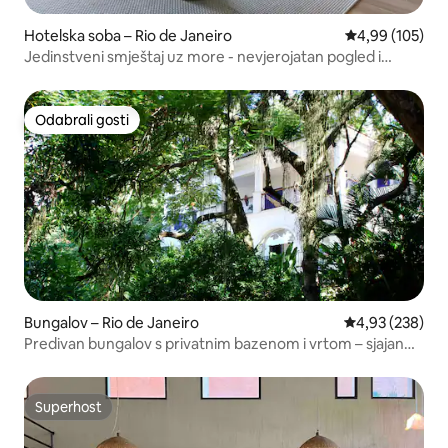
Hotelska soba – Rio de Janeiro
Prosječna ocjen
4,99 (105)
Jedinstveni smještaj uz more - nevjerojatan pogled i
sadržaji
Odabrali gosti
Odabrali gosti
Bungalov – Rio de Janeiro
Prosječna ocjen
4,93 (238)
Predivan bungalov s privatnim bazenom i vrtom – sjajan
pogled
Superhost
Superhost