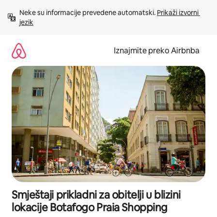
Prijeđi
Neke su informacije prevedene automatski. 
Prikaži izvorni 
na
jezik
sadržaj
Iznajmite preko Airbnba
Smještaji prikladni za obitelji u blizini
lokacije Botafogo Praia Shopping