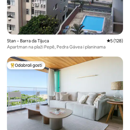
Stan – Barra da Tijuca
Prosječna oc
5 (128)
Apartman na plaži Pepê, Pedra Gávea i planinama
Odabrali gosti
Među najviše rangiranima s oznakom „Odabrali gosti”