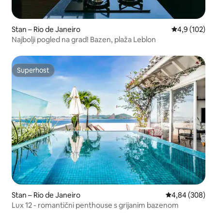
Stan – Rio de Janeiro
Prosječna ocje
4,9 (102)
Najbolji pogled na grad! Bazen, plaža Leblon
Superhost
Superhost
Stan – Rio de Janeiro
Prosječna ocjen
4,84 (308)
Lux 12 - romantični penthouse s grijanim bazenom