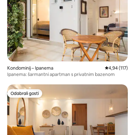
Kondominij – Ipanema
Prosječna ocjen
4,94 (117)
Ipanema: šarmantni apartman s privatnim bazenom
Odabrali gosti
Odabrali gosti