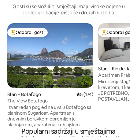
Gosti su se složili: ti smještaji imaju visoke ocjene u
pogledu lokacije, čistoće i drugih kriterija.
Odabrali gosti
Odabrali gosti
Među najviše rangiranima s oznakom „Odabrali gosti”
Među najviše ran
Stan – Rio de Jane
Apartman Praia d
Mirni smještaj, 22 
krevetom, 1 kauče
JE POTREBNO, ZA
Stan – Botafogo
Prosječna ocjena: 5/5, recenz
5 (174)
POSTAVLJANJE 
The View Botafogo
razvlačenje), TV-om, Wi-Fi-
Izvanredan pogled na uvalu Botafogo sa
mikrovalnom pećn
planinom Sugarloaf. Apartman s
vode, indukcijsko
dnevnim boravkom opremljen je
aparatom ZA kavu,
hladnjakom, aparatima, kuhinjskim
uređajem, postelj
Popularni sadržaji u smještajima
priborom i stropnim ventilatorom;
Apartment (side) located in a noble area
ostava; kupaonica; spavaća soba s klima-