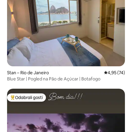
Stan – Rio de Janeiro
Prosječna ocje
4,95 (74)
Blue Star | Pogled na Pão de Açúcar | Botafogo
Odabrali gosti
Među najviše rangiranima s oznakom „Odabrali gosti”