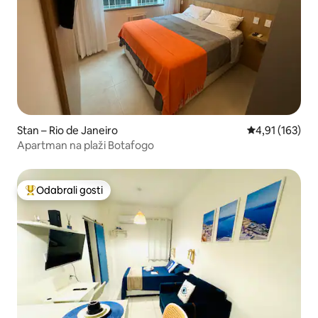
Stan – Rio de Janeiro
Prosječna ocjen
4,91 (163)
Apartman na plaži Botafogo
Odabrali gosti
Među najviše rangiranima s oznakom „Odabrali gosti”