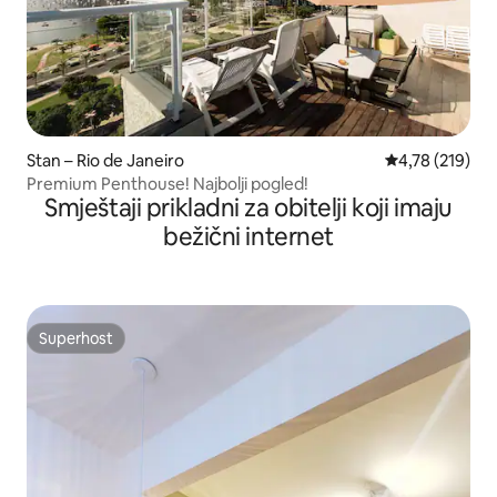
Stan – Rio de Janeiro
Prosječna ocjen
4,78 (219)
Premium Penthouse! Najbolji pogled!
Smještaji prikladni za obitelji koji imaju
bežični internet
Superhost
Superhost