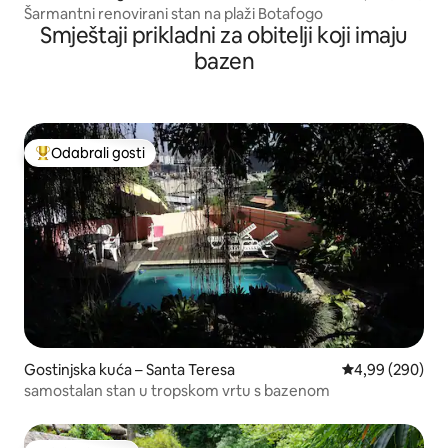
Šarmantni renovirani stan na plaži Botafogo
Smještaji prikladni za obitelji koji imaju
bazen
Odabrali gosti
Među najviše rangiranima s oznakom „Odabrali gosti”
Gostinjska kuća – Santa Teresa
Prosječna ocjen
4,99 (290)
samostalan stan u tropskom vrtu s bazenom