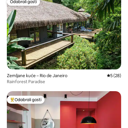
Odabrali gosti
Odabrali gosti
Zemljane kuće – Rio de Janeiro
Prosječna o
5 (28)
Rainforest Paradise
Odabrali gosti
Među najviše rangiranima s oznakom „Odabrali gosti”