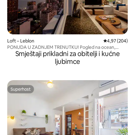
Loft – Leblon
Prosječna ocjen
4,97 (204)
PONUDA U ZADNJEM TRENUTKU! Pogled na ocean,
Smještaji prikladni za obitelji i kućne
Leblon, 25. kat – LUXE
ljubimce
Superhost
Superhost