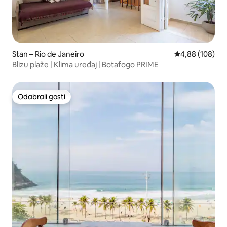
Stan – Rio de Janeiro
Prosječna ocjen
4,88 (108)
Blizu plaže | Klima uređaj | Botafogo PRIME
Odabrali gosti
Odabrali gosti