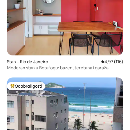
Stan – Rio de Janeiro
Prosječna ocjen
4,97 (116)
Moderan stan u Botafogu: bazen, teretana i garaža
Odabrali gosti
Među najviše rangiranima s oznakom „Odabrali gosti”