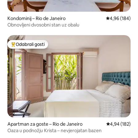
Kondominij – Rio de Janeiro
Prosječna ocjen
4,96 (184)
Obnovljeni dvosobni stan uz obalu
Odabrali gosti
Među najviše rangiranima s oznakom „Odabrali gosti”
Apartman za goste – Rio de Janeiro
Prosječna ocjen
4,94 (182)
Oaza u podnožju Krista – nevjerojatan bazen