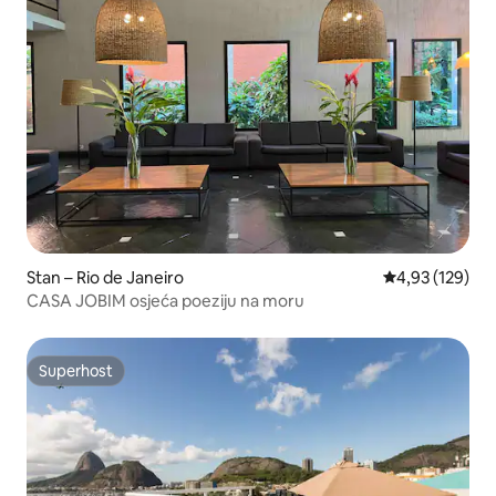
Stan – Rio de Janeiro
Prosječna ocjen
4,93 (129)
CASA JOBIM osjeća poeziju na moru
Superhost
Superhost