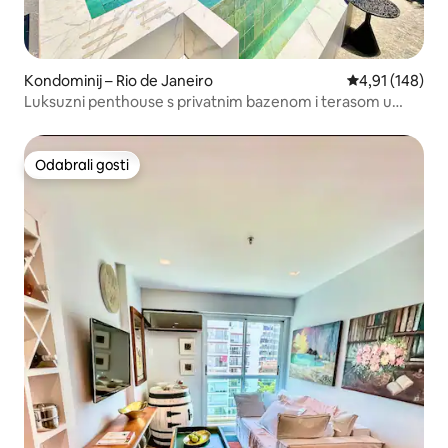
Kondominij – Rio de Janeiro
Prosječna ocjen
4,91 (148)
Luksuzni penthouse s privatnim bazenom i terasom u
Ipanemi
Odabrali gosti
Odabrali gosti