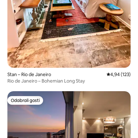
Stan – Rio de Janeiro
Prosječna ocjen
4,94 (123)
Rio de Janeiro – Bohemian Long Stay
Odabrali gosti
Odabrali gosti