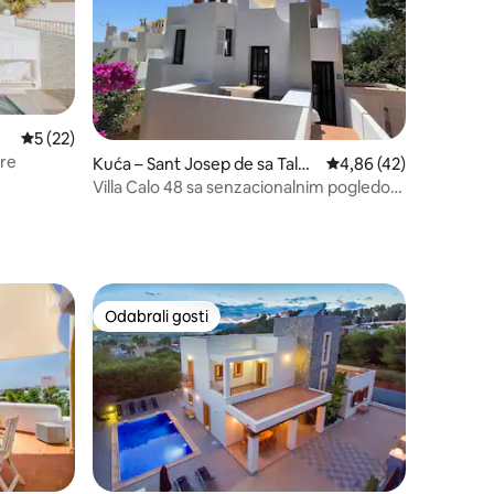
Prosječna ocjena: 5/5, recenzija: 22
5 (22)
ore
Kuća – Sant Josep de sa Talai
Prosječna ocjena: 4,86
4,86 (42)
a
Villa Calo 48 sa senzacionalnim pogledom
na more i bazenom
Odabrali gosti
Odabrali gosti