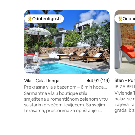
Odabrali gosti
Odabra
Među najviše rangiranima s oznakom „Odabrali gosti”
Među naj
Stan – Pu
Vila – Cala Llonga
Prosječna ocjena: 4,92/5
4,92 (119)
IBIZA BEL
Prekrasna vila s bazenom – 6 min hoda
Wlan/baz
do plaže
Vivienda 
Šarmantna vila u boutique stilu
nalazi se
smještena u romantičnom zelenom vrtu
zaljeva Ta
sa starim drvećem i cvijećem. Sa svojim
grada Ibize i Jes
terasama, prostorima za opuštanje i
panoramsk
lijepim malim privatnim bazenom, objekt
prekrasni
nudi odličan prostor i privatnost za 8 do 9
soba na 2
gostiju. Sve 4 spavaće sobe s klima-
privatnim
uređajem. Internet: brzi optički vlakni! U