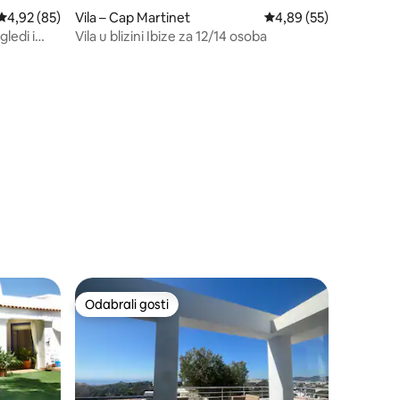
Prosječna ocjena: 4,92/5, recenzija: 85
4,92 (85)
Vila – Cap Martinet
Prosječna ocjena: 4,89
4,89 (55)
ledi i
Vila u blizini Ibize za 12/14 osoba
Odabrali gosti
Odabrali gosti