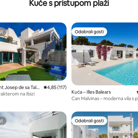
Kuće s pristupom plaži
st
Odabrali gosti
st
Odabrali gosti
, recenzija: 176
t Josep de sa Talai
Prosječna ocjena: 4,85/5, recenzija: 117
4,85 (117)
Kuća – Illes Balears
rakterom na Ibizi
Can Malvinas – moderna vila s
na more
st
Odabrali gosti
st
Odabrali gosti