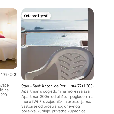
Hotelska 
Odabrali gosti
Odabr
Odabrali gosti
Među na
de Port
Aparthote
Ibiza
Aparthot
šetalištu
izgrađen 
Sant Ant
u 2021. 
imaju pu
kuhinju, 
prostor s
kabriolet
na balkon
potkrovlj
rosječna ocjena: 4,79/5, recenzija: 242
4,79 (242)
Doručak 
pavaće
Stan – Sant Antoni de Port
Prosječna ocjena: 4,77/5,
4,77 (1.385)
ličine
many
Apartman s pogledom na more i zalazak
200 i
sunca
Apartman 200m od plaže, s pogledom na
more i Wi-Fi u zajedničkim prostorijama.
vetom
Sastoji se od prostranog dnevnog
Kupaonica
boravka, kuhinje, privatne kupaonice i