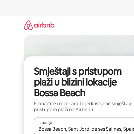
Prijeđi
na
sadržaj
Smještaji s pristupom
plaži u blizini lokacije
Bossa Beach
Pronađite i rezervirajte jedinstvene smještaje 
pristupom plaži na Airbnbu
Lokacija
Kada budu dostupni rezultati, moći ćete ih pregle