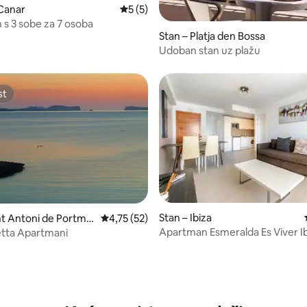
 Canar
Prosječna ocjena: 5/5, recenzija: 5
5 (5)
s 3 sobe za 7 osoba
Stan – Platja den Bossa
Udoban stan uz plažu
st
st
Stan – Ibiza
nt Antoni de Portma
Prosječna ocjena: 4,75/5, recenzija: 52
4,75 (52)
Apartman Esmeralda Es Viver Ib
etta Apartmani
5, recenzija: 19