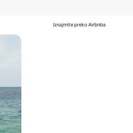
Iznajmite preko Airbnba
li prelaskom prstom po zaslonu.