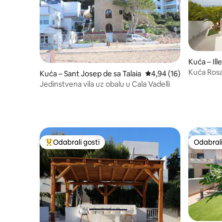
Kuća – Ill
Kuća Rosa
Kuća – Sant Josep de sa Talaia
Prosječna ocjena: 4,94/
4,94 (16)
Jedinstvena vila uz obalu u Cala Vadelli
Odabrali gosti
Odabrali
Među najviše rangiranima s oznakom „Odabrali gosti”
Odabrali