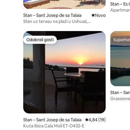
Stan – Es
Apartman 
Stan – Sant Josep de sa Talaia
Novi smještaj
Novo
Stan uz terasu na plaži u Ushuaii,
pouzdan domaćin
Odabrali gosti
Superho
Odabrali gosti
Superho
Stan – Sa
ny
Grassion
Stan – Sant Josep de sa Talaia
Prosječna ocjena: 4,84/
4,84 (19)
Kuća Ibiza Cala Moli ET-O432-E