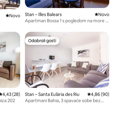
Stan – Illes Balears
Novi smještaj
Novo
Novi smještaj
Novo
Apartman Bossa 1 s pogledom na more i
plažu
Odabrali gosti
Odabrali gosti
Prosječna ocjena: 4,43/5, recenzija: 28
4,43 (28)
Stan – Santa Eulària des Riu
Prosječna ocjena: 4,86
4,86 (90)
iza 202
Apartmani Bahia, 3 spavaće sobe bez
pogleda na more