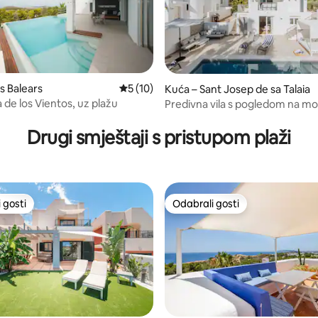
es Balears
Prosječna ocjena: 5/5, recenzija: 10
5 (10)
Kuća – Sant Josep de sa Talaia
 de los Vientos, uz plažu
Predivna vila s pogledom na m
5, recenzija: 16
Drugi smještaji s pristupom plaži
 gosti
Odabrali gosti
 gosti
Odabrali gosti