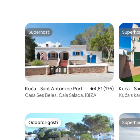
Superhost
Superho
Superhost
Superho
Kuća – Sant Antoni de Portm
Prosječna ocjena: 4,81/5
4,81 (176)
Kuća – San
any
a
Casa Ses Beies. Cala Salada. IBIZA
Kuća s ka
Odabrali gosti
Superho
Odabrali gosti
Superho