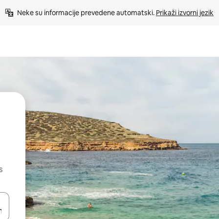
Neke su informacije prevedene automatski. 
Prikaži izvorni jezik
s
dati koristeći se strelicama prema gore i prema dolje, kao i dodirom i