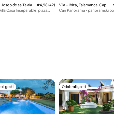
t Josep de sa Talaia
Prosječna ocjena: 4,98/5, recenzija: 42
4,98 (42)
Vila – Ibiza, Talamanca, Cap M
artinet
illa Casa Inseparable, plaža
Can Panorama - panoramski pog
da
udobnost
5, recenzija: 72
li gosti
Odabrali gosti
više rangiranima s oznakom „Odabrali gosti”
Odabrali gosti