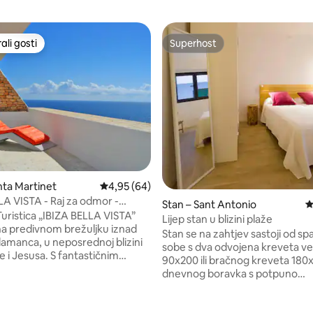
li gosti
Superhost
više rangiranima s oznakom „Odabrali gosti”
Superhost
nta Martinet
Prosječna ocjena: 4,95/5, recenzija: 64
4,95 (64)
, recenzija: 119
LA VISTA - Raj za odmor -
Stan – Sant Antonio
P
en
Turistica „IBIZA BELLA VISTA”
Lijep stan u blizini plaže
 na predivnom brežuljku iznad
Stan se na zahtjev sastoji od s
lamanca, u neposrednoj blizini
sobe s dva odvojena kreveta ve
usa. S fantastičnim
90x200 ili bračnog kreveta 180x
im pogledom na grad Ibizu i
dnevnog boravka s potpuno
m pogledom na more iz svih
opremljenom kuhinjom, s kre
00 m2 stambenog prostora. S
90x200 (kauč na razvlačenje). 
 bazenom za opuštanje i