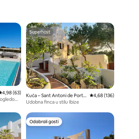
Superhost
Superhost
Prosječna ocjena: 4,98/5, recenzija: 63
4,98 (63)
Kuća – Sant Antoni de Port
Prosječna ocjena: 4,68/
4,68 (136)
 pogledom
many
Udobna finca u stilu Ibize
Odabrali gosti
Odabrali gosti