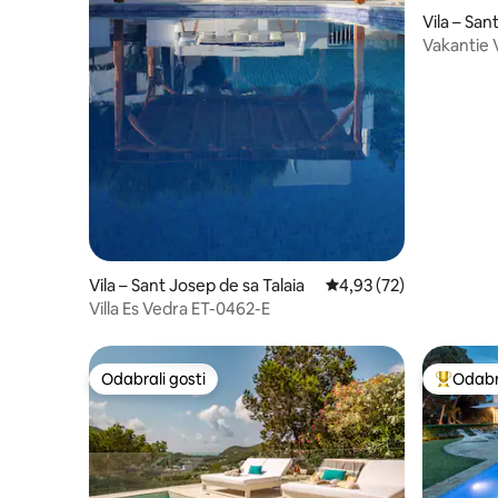
Vila – San
Vakantie V
Cala Tari
Vila – Sant Josep de sa Talaia
Prosječna ocjena: 4,93/
4,93 (72)
Villa Es Vedra ET-0462-E
Odabrali gosti
Odabra
Odabrali gosti
Među naj