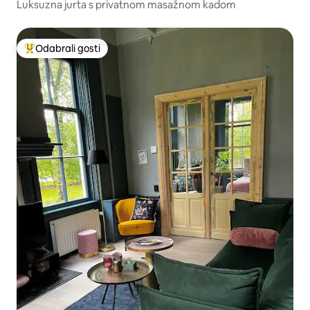
Luksuzna jurta s privatnom masažnom kadom
Odabrali gosti
Među najviše rangiranima s oznakom „Odabrali gosti”