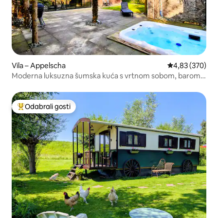
Vila – Appelscha
Prosječna ocjen
4,83 (370)
Moderna luksuzna šumska kuća s vrtnom sobom, barom i
jacuzzijem
Odabrali gosti
Među najviše rangiranima s oznakom „Odabrali gosti”