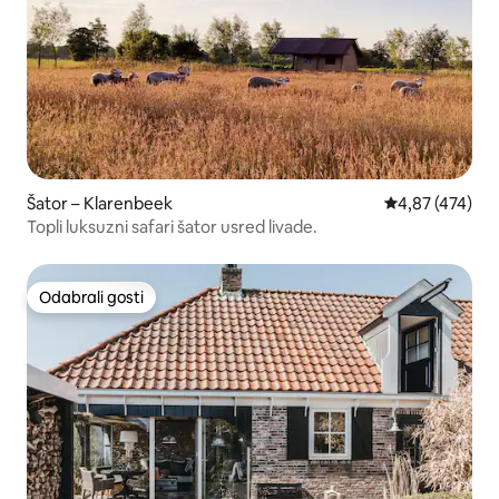
Šator – Klarenbeek
Prosječna ocjen
4,87 (474)
Topli luksuzni safari šator usred livade.
Odabrali gosti
Odabrali gosti