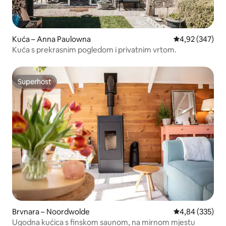
Kuća – Anna Paulowna
Prosječna ocjen
4,92 (347)
Kuća s prekrasnim pogledom i privatnim vrtom.
Superhost
Superhost
Brvnara – Noordwolde
Prosječna ocjen
4,84 (335)
Ugodna kućica s finskom saunom, na mirnom mjestu