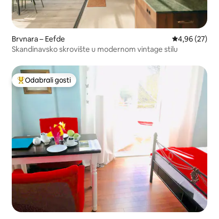
Brvnara – Eefde
Prosječna ocje
4,96 (27)
Skandinavsko skrovište u modernom vintage stilu
Odabrali gosti
Među najviše rangiranima s oznakom „Odabrali gosti”