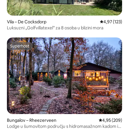
Vila – De Cocksdorp
Prosječna ocjen
4,97 (123)
Luksuzni „Golfvillatexel” za 8 osoba u blizini mora
Superhost
Superhost
Bungalov – Rheezerveen
Prosječna ocjen
4,95 (209)
Lodge u šumovitom području s hidromasažnom kadom i