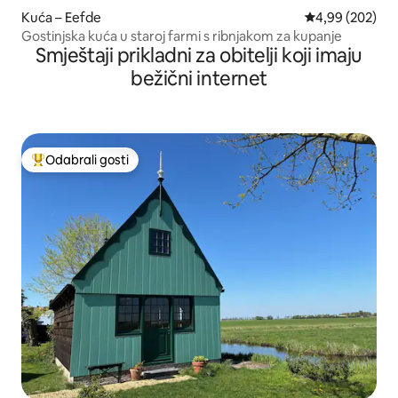
Kuća – Eefde
Prosječna ocjen
4,99 (202)
Gostinjska kuća u staroj farmi s ribnjakom za kupanje
Smještaji prikladni za obitelji koji imaju
bežični internet
Odabrali gosti
Među najviše rangiranima s oznakom „Odabrali gosti”