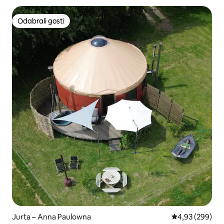
Odabrali gosti
Odabrali gosti
Jurta – Anna Paulowna
Prosječna ocjen
4,93 (299)