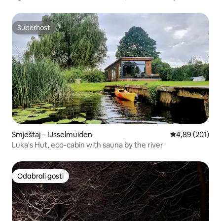
Superhost
Superhost
Smještaj – IJsselmuiden
Prosječna ocjen
4,89 (201)
Luka's Hut, eco-cabin with sauna by the river
Odabrali gosti
Odabrali gosti