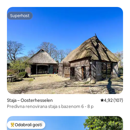
saunom
Superhost
Superhost
Staja – Oosterhesselen
Prosječna ocjen
4,92 (107)
Predivna renovirana staja s bazenom 6 - 8 p
Odabrali gosti
Među najviše rangiranima s oznakom „Odabrali gosti”