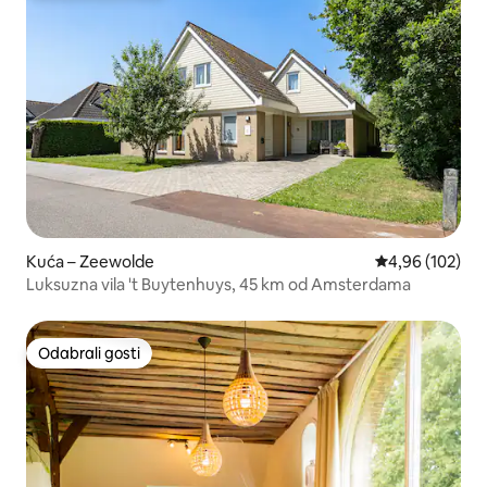
Kuća – Zeewolde
Prosječna ocjen
4,96 (102)
Luksuzna vila 't Buytenhuys, 45 km od Amsterdama
Odabrali gosti
Odabrali gosti