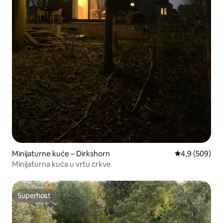
Minijaturne kuće – Dirkshorn
Prosječna ocje
4,9 (509)
Minijaturna kuća u vrtu crkve
Superhost
Superhost