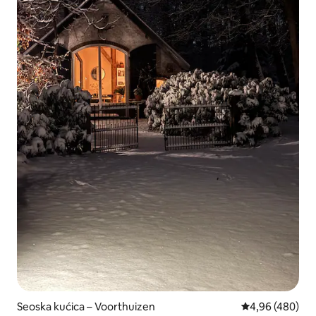
Seoska kućica – Voorthuizen
Prosječna ocjen
4,96 (480)