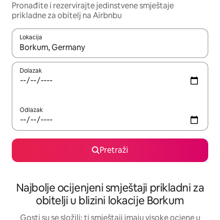
Pronađite i rezervirajte jedinstvene smještaje
prikladne za obitelj na Airbnbu
Lokacija
Kada budu dostupni rezultati, moći ćete ih pregledati koristeći
Dolazak
Odlazak
Pretraži
Najbolje ocijenjeni smještaji prikladni za
obitelji u blizini lokacije Borkum
Gosti su se složili: ti smještaji imaju visoke ocjene u