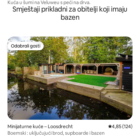
Kuća u šumi na Veluweu s peći na drva.
Smještaji prikladni za obitelji koji imaju
bazen
Odabrali gosti
Odabrali gosti
Minijaturne kuće – Loosdrecht
Prosječna ocjen
4,85 (124)
Boemski : uključujući brod, supboarde i bazen