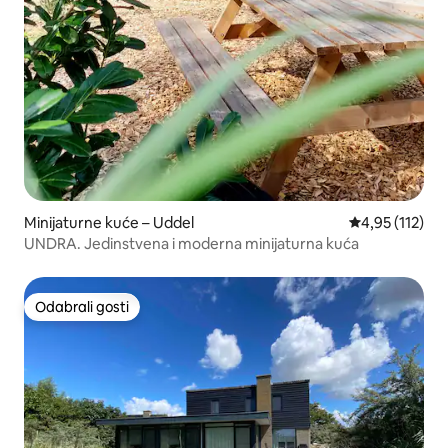
Minijaturne kuće – Uddel
Prosječna ocje
4,95 (112)
UNDRA. Jedinstvena i moderna minijaturna kuća
Odabrali gosti
Odabrali gosti