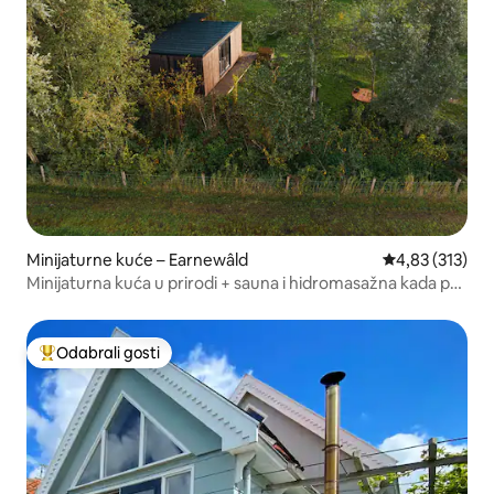
Minijaturne kuće – Earnewâld
Prosječna ocjen
4,83 (313)
Minijaturna kuća u prirodi + sauna i hidromasažna kada po
želji
Odabrali gosti
Među najviše rangiranima s oznakom „Odabrali gosti”