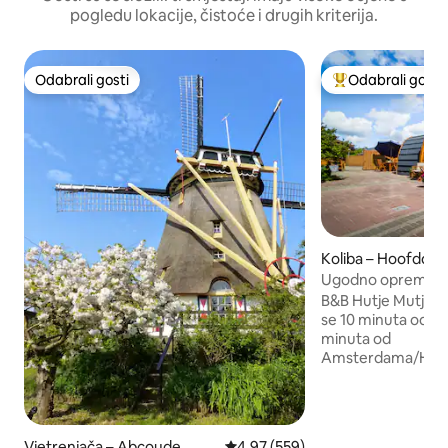
pogledu lokacije, čistoće i drugih kriterija.
Odabrali gosti
Odabrali gosti
Odabrali gosti
Među najviše ran
Koliba – Hoofddor
Ugodno opremljen
B&B Hutje Mutje Na
se 10 minuta od zr
minuta od
Amsterdama/Haar
Trpezarijski/radni s
TV ravnog ekrana i
tuš, WC, umivaonik 
čajna kuhinja s ra
Vjetrenjača – Abcoude
Prosječna ocjena: 4,97/5, recenzi
4,97 (559)