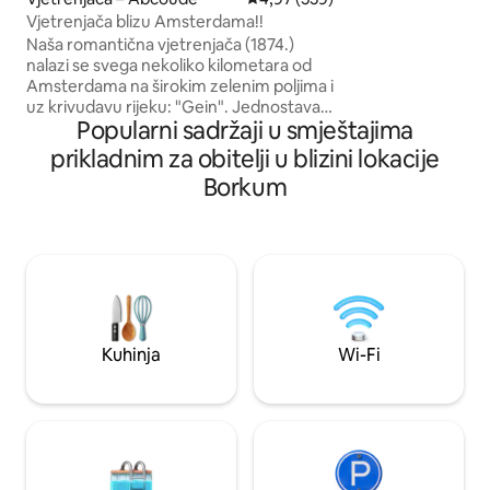
bračni krevet, opr
Vjetrenjača blizu Amsterdama!!
besplatan krevet i 
Naša romantična vjetrenjača (1874.)
šampon - Dvije tera
nalazi se svega nekoliko kilometara od
pokrivena - 2 bicik
Amsterdama na širokim zelenim poljima i
porezi su uključen
uz krivudavu rijeku: "Gein". Jednostavan
U sklopu je smješ
Popularni sadržaji u smještajima
pristup A 'damu automobilom, vlakom ili
besplatno parkiral
biciklom. Imate cijelu vjetrenjaču samo
prikladnim za obitelji u blizini lokacije
za sebe. Tri kata, 3 spavaće sobe s
Borkum
bračnim krevetima: lako spava 6, kuhinja,
dnevni boravak, 2 wc-a i kupaonica s
kadom/tušem. Dostupni su bicikli +
kajak. Samo ostavite nešto dodatnog
novca ako ste ih iskoristili. Ne morate
rezervirati unaprijed. Odlična voda za
plivanje i malo mjesto za slijetanje
neposredno ispred.
Kuhinja
Wi-Fi