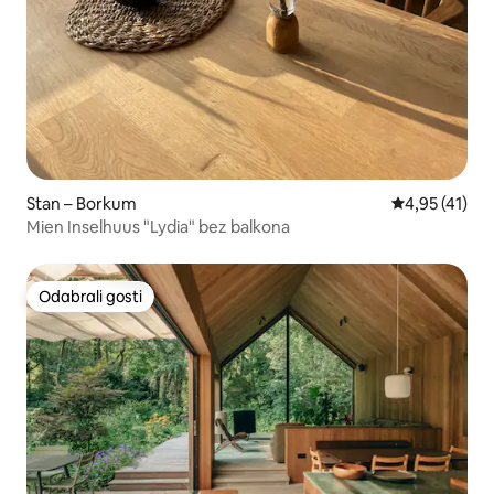
Stan – Borkum
Prosječna ocj
4,95 (41)
Mien Inselhuus "Lydia" bez balkona
Odabrali gosti
Odabrali gosti