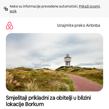
Prijeđi
Neke su informacije prevedene automatski. 
Prikaži izvorni 
na
jezik
sadržaj
Iznajmite preko Airbnba
Smještaji prikladni za obitelji u blizini
lokacije Borkum