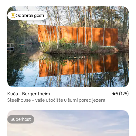
Odabrali gosti
Među najviše rangiranima s oznakom „Odabrali gosti”
Kuća – Bergentheim
Prosječna o
5 (125)
Steelhouse – vaše utočište u šumi pored jezera
Superhost
Superhost