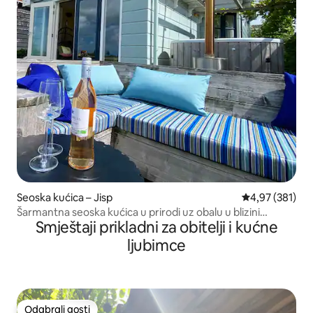
Seoska kućica – Jisp
Prosječna ocjen
4,97 (381)
Šarmantna seoska kućica u prirodi uz obalu u blizini
Smještaji prikladni za obitelji i kućne
Amsterdama
ljubimce
Odabrali gosti