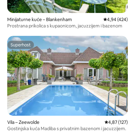
Minijaturne kuće – Blankenham
Prosječna ocjen
4,94 (424)
Prostrana prikolica s kupaonicom, jacuzzijem i bazenom
Superhost
Superhost
Vila – Zeewolde
Prosječna ocjen
4,87 (127)
Gostinjska kuća Madiba s privatnim bazenom i jacuzzijem.