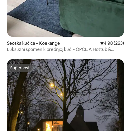
Seoska kućica – Koekange
Prosječna ocjen
4,98 (263)
Luksuzni spomenik prednjoj kući - OPCIJA Hottub &
Sauna
Superhost
Superhost