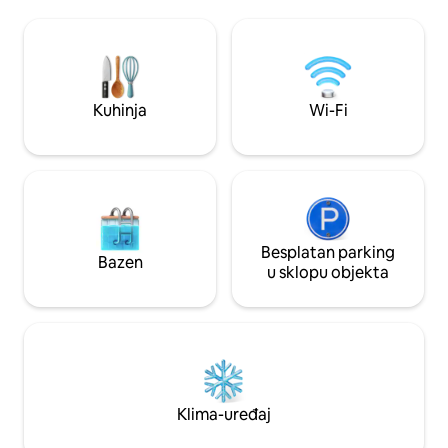
otvorenom. Velika
na pješačkoj udaljenosti. Picaya je
svijetlim kaminom
udaljena 5 minuta vožnje. Wi-Fi +TV65'' i
Netflix Amazon P
kompletna kuhinja sa svime. Ekskluzivno
vanjsku terasu. Na 
korištenje parova : djeca i posjetitelji nisu
dnevni boravak, d
dozvoljeni.
kupaonica s WC-o
Kuhinja
Wi-Fi
Besplatan parking
Bazen
u sklopu objekta
Klima-uređaj