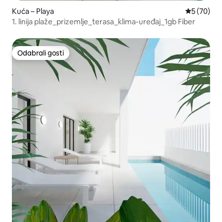
Kuća – Playa
Prosječna o
5 (70)
1. linija plaže_prizemlje_terasa_klima-uređaj_1gb Fiber
Odabrali gosti
Odabrali gosti