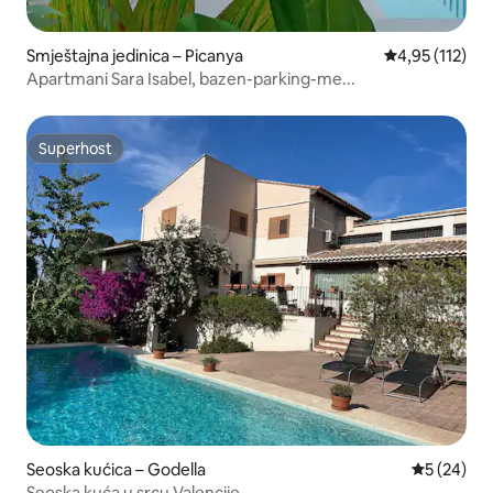
Smještajna jedinica – Picanya
Prosječna ocje
4,95 (112)
Apartmani Sara Isabel, bazen-parking-me...
Superhost
Superhost
Seoska kućica – Godella
Prosječna o
5 (24)
Seoska kuća u srcu Valencije