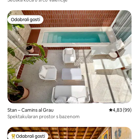
Odabrali gosti
Odabrali gosti
Stan – Camins al Grau
Prosječna ocje
4,83 (99)
Spektakularan prostor s bazenom
Odabrali gosti
Među najviše rangiranima s oznakom „Odabrali gosti”