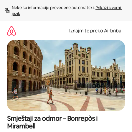
Prijeđi
Neke su informacije prevedene automatski. 
Prikaži izvorni 
na
jezik
sadržaj
Iznajmite preko Airbnba
Smještaji za odmor – Bonrepòs i
Mirambell