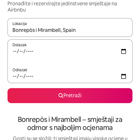
Pronađite i rezervirajte jedinstvene smještaje na
Airbnbu
Lokacija
Kada budu dostupni rezultati, moći ćete ih pregledati koristeći
Dolazak
Odlazak
Pretraži
Bonrepòs i Mirambell – smještaji za
odmor s najboljim ocjenama
Gosti su se složili: ti smještaji imaju visoke ocjene u