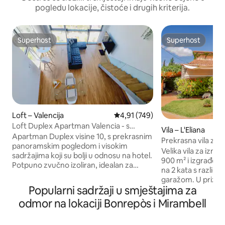
pogledu lokacije, čistoće i drugih kriterija.
Superhost
Superhost
Superhost
Superhost
Loft – Valencija
Prosječna ocjena: 4,91/5, recenz
4,91 (749)
Loft Duplex Apartman Valencia - s
Vila – L'Eliana
parkiralištem
Apartman Duplex visine 10, s prekrasnim
Prekrasna vila za o
panoramskim pogledom i visokim
osoba
Velika vila za izna
sadržajima koji su bolji u odnosu na hotel.
900 m² i izgrađen
Potpuno zvučno izoliran, idealan za
na 2 kata s različi
odmor bez buke. Savršeno za parove
garažom. U prizeml
kao jedinstven i ekskluzivan prostor
Popularni sadržaji u smještajima za
spavaće sobe s br
Pored trgovačkog centra ARENA, s
jednokrevetna sob
odmor na lokaciji Bonrepòs i Mirambell
trgovinama i restoranima. Besplatan
Master Chef integ
privatni parking povezan s potkrovljem
odmor kroz prozo
dizala. Metro i 2 supermarketa nalaze se