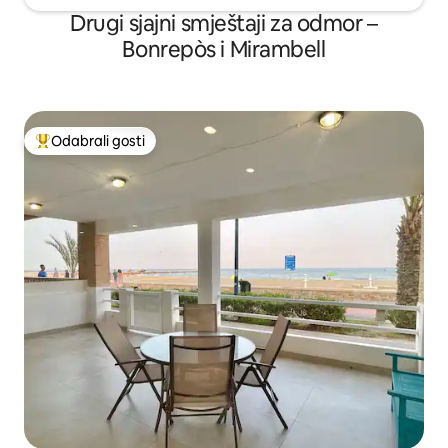
Drugi sjajni smještaji za odmor –
Bonrepòs i Mirambell
Odabrali gosti
Među najviše rangiranima s oznakom „Odabrali gosti”