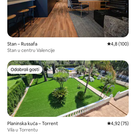
Stan – Russafa
Prosječna ocje
4,8 (100)
Stan u centru Valencije
Odabrali gosti
Odabrali gosti
Planinska kuća – Torrent
Prosječna ocje
4,92 (75)
Vila u Torrentu