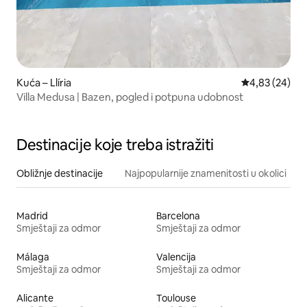
Kuća – Llíria
Prosječna ocje
4,83 (24)
Villa Medusa | Bazen, pogled i potpuna udobnost
Destinacije koje treba istražiti
Obližnje destinacije
Najpopularnije znamenitosti u okolici
Madrid
Barcelona
Smještaji za odmor
Smještaji za odmor
Málaga
Valencija
Smještaji za odmor
Smještaji za odmor
Alicante
Toulouse