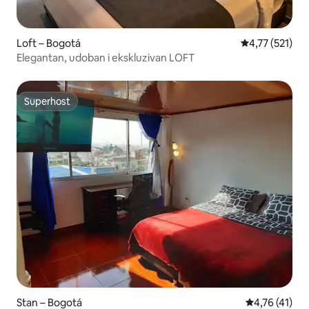
Loft – Bogotá
Prosječna ocjen
4,77 (521)
Elegantan, udoban i ekskluzivan LOFT
Superhost
Superhost
Stan – Bogotá
Prosječna ocj
4,76 (41)