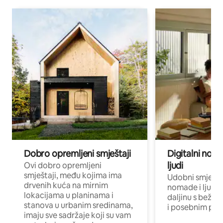
Dobro opremljeni smještaji
Digitalni noma
ljudi
Ovi dobro opremljeni
smještaji, među kojima ima
Udobni smještaj
drvenih kuća na mirnim
nomade i ljude 
lokacijama u planinama i
daljinu s bežič
stanova u urbanim sredinama,
i posebnim pro
imaju sve sadržaje koji su vam