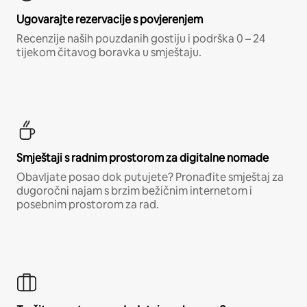
Ugovarajte rezervacije s povjerenjem
Recenzije naših pouzdanih gostiju i podrška 0 – 24
tijekom čitavog boravka u smještaju.
Smještaji s radnim prostorom za digitalne nomade
Obavljate posao dok putujete? Pronađite smještaj za
dugoročni najam s brzim bežičnim internetom i
posebnim prostorom za rad.