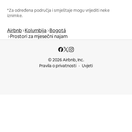
*Za određena područja i smještaje mogu vrijediti neke
iznimke.
Airbnb
Kolumbija
Bogotá
Prostori za mjesečni najam
© 2026 Airbnb, Inc.
Pravila o privatnosti
Uvjeti