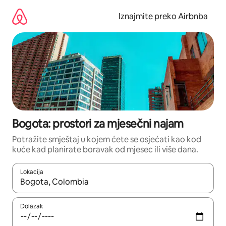
Prijeđi
na
Iznajmite preko Airbnba
sadržaj
Bogota: prostori za mjesečni najam
Potražite smještaj u kojem ćete se osjećati kao kod
kuće kad planirate boravak od mjesec ili više dana.
Lokacija
Kada budu dostupni rezultati, moći ćete ih pregledati koristeći
Dolazak