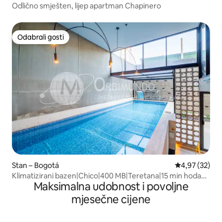
Odlično smješten, lijep apartman Chapinero
Odabrali gosti
Odabrali gosti
Stan – Bogotá
Prosječna ocje
4,97 (32)
Klimatizirani bazen|Chico|400 MB|Teretana|15 min hoda
Maksimalna udobnost i povoljne
do Park93
mjesečne cijene