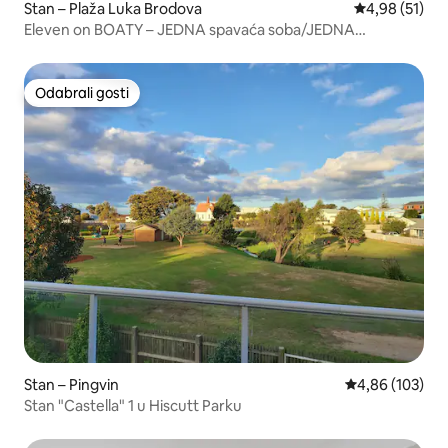
Stan – Plaža Luka Brodova
Prosječna ocje
4,98 (51)
Eleven on BOATY – JEDNA spavaća soba/JEDNA
kupaonica SAMO za odrasle
Odabrali gosti
Odabrali gosti
Stan – Pingvin
Prosječna ocjen
4,86 (103)
Stan "Castella" 1 u Hiscutt Parku