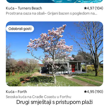
Kuća – Turners Beach
Prosječna ocjen
4,97 (104)
Prostrana oaza na obali~ Grijani bazen s pogledom na
ocean
Odabrali gosti
Odabrali gosti
Kuća – Forth
Prosječna ocjen
4,95 (190)
Seoska kuća na Cradle Coastu u Forthu
Drugi smještaji s pristupom plaži