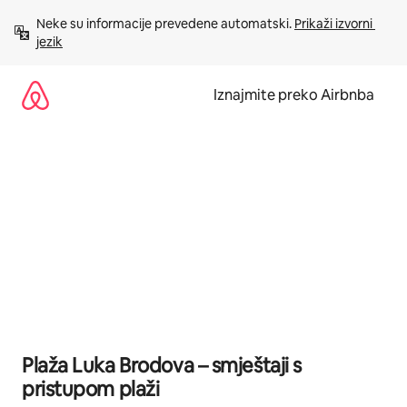
Prijeđi
Neke su informacije prevedene automatski. 
Prikaži izvorni 
na
jezik
sadržaj
Iznajmite preko Airbnba
Plaža Luka Brodova – smještaji s
pristupom plaži