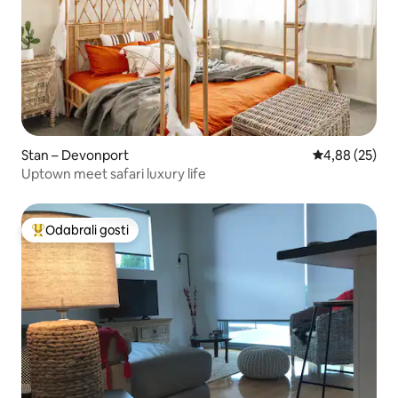
Stan – Devonport
Prosječna ocje
4,88 (25)
Uptown meet safari luxury life
Odabrali gosti
Među najviše rangiranima s oznakom „Odabrali gosti”