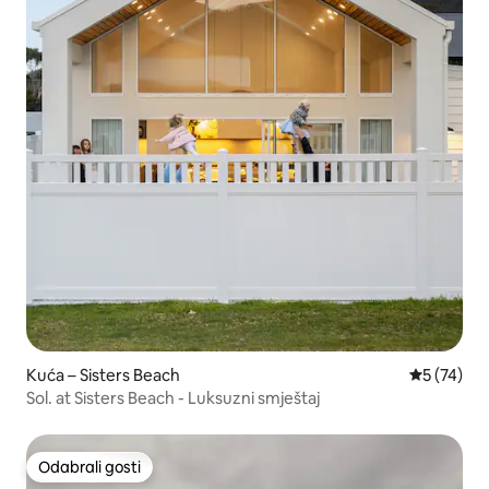
Kuća – Sisters Beach
Prosječna 
5 (74)
Sol. at Sisters Beach - Luksuzni smještaj
Odabrali gosti
Odabrali gosti