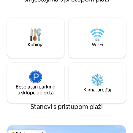
samo 5 minuta. Plu
sezonskog povrća. Apsolutna prednja
postaje koje nude 
strana plaže za vaš užitak - ribolov, šetnja
Istražite ovo pred
ili plivanje. Razgledajte čarobne zalaske i
mnoštvom stvari ko
izlaze sunca u ovom jedinstvenom dijelu
raditi. Ili se samo 
svijeta. Odlična baza za istraživanje
Smješten uz glavn
legendarnog okruženja na
Creeku. Odmah po
sjeverozapadu.
buka u prometu. O
Kuhinja
Wi-Fi
Besplatan parking
Klima-uređaj
u sklopu objekta
Stanovi s pristupom plaži