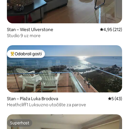
Stan – West Ulverstone
Prosječna ocjen
4,95 (212)
Studio 9 uz more
Odabrali gosti
Među najviše rangiranima s oznakom „Odabrali gosti”
Stan – Plaža Luka Brodova
Prosječna 
5 (43)
Heathcliff1 Luksuzno utočište za parove
Superhost
Superhost