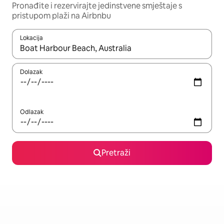
Pronađite i rezervirajte jedinstvene smještaje s
pristupom plaži na Airbnbu
Lokacija
Kada budu dostupni rezultati, moći ćete ih pregledati koristeći
Dolazak
Odlazak
Pretraži