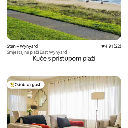
Stan – Wynyard
Prosječna ocje
4,91 (22)
Smještaj na plaži East Wynyard
Kuće s pristupom plaži
Odabrali gosti
Među najviše rangiranima s oznakom „Odabrali gosti”