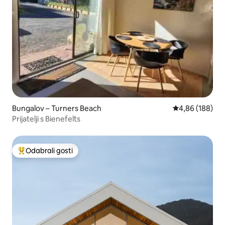
Bungalov – Turners Beach
Prosječna ocjen
4,86 (188)
Prijatelji s Bienefelts
Odabrali gosti
Među najviše rangiranima s oznakom „Odabrali gosti”