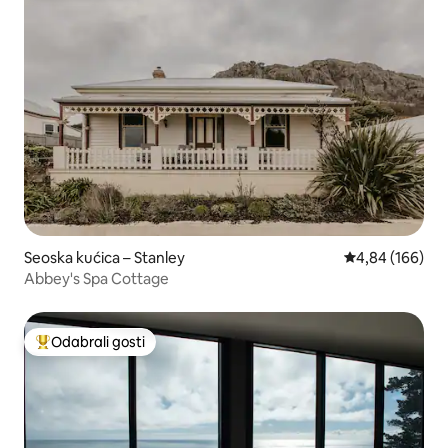
Seoska kućica – Stanley
Prosječna ocjen
4,84 (166)
Abbey's Spa Cottage
Odabrali gosti
Među najviše rangiranima s oznakom „Odabrali gosti”