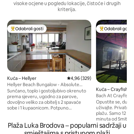
visoke ocjene u pogledu lokacije, čistoće i drugih
kriterija.
Odabrali gosti
Odabrali gosti
Među najviše rangiranima s oznakom „Odabrali gosti”
Među najviše ran
Kuća – Hellyer
Prosječna ocjena: 4,96/5, recenzi
4,96 (329)
Hellyer Beach Bungalow - Absolute
Kuća – Crayfish C
Beachfront
Sunčano, toplo i gostoljubivo okrenuto
Bach At Crayfish
prema sjeveru, ugodno za parove,
Opustite se, duge š
dovoljno veliko za obitelj s 2 spavaće
uživajte. Privatni
sobe i 1 kupaonicom. Potpuno
plažu. Samo 12 minuta od Stanleyja, 20
samostalno posluživanje hrane ili
minuta od Smithtona
možete pristupiti lokalnoj taverni za
Plaža Luka Brodova – popularni sadržaji u
supermarket. 25 minuta od Wynyarda.
izvrsne obroke. Tu je i mali vrt u kojem se
Rockycape Taven, o
nalazi začinsko bilje i obično malo
smještajima s pristupom plaži