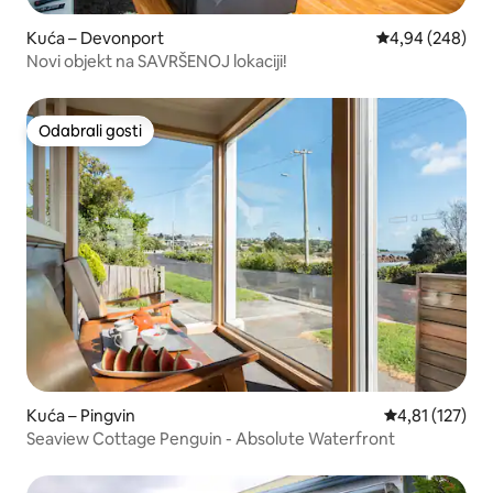
Kuća – Devonport
Prosječna ocjen
4,94 (248)
Novi objekt na SAVRŠENOJ lokaciji!
Odabrali gosti
Odabrali gosti
Kuća – Pingvin
Prosječna ocje
4,81 (127)
Seaview Cottage Penguin - Absolute Waterfront