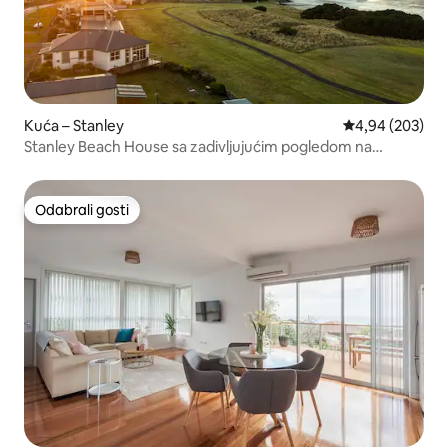
Kuća – Stanley
Prosječna ocjen
4,94 (203)
Stanley Beach House sa zadivljujućim pogledom na
orašaste plodove!
Odabrali gosti
Odabrali gosti