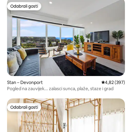
Odabrali gosti
Odabrali gosti
Stan – Devonport
Prosječna ocjen
4,82 (397)
Pogled na zauvijek... zalasci sunca, plaže, staze i grad
Odabrali gosti
Odabrali gosti