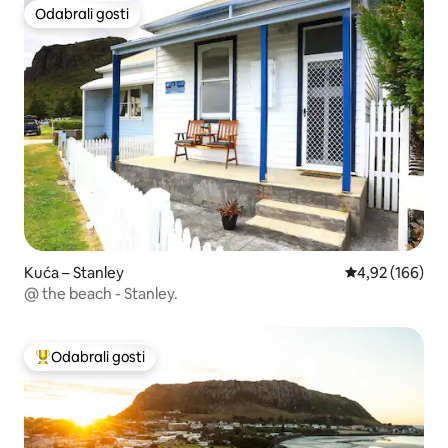
Odabrali gosti
Odabrali gosti
Kuća – Stanley
Prosječna ocjen
4,92 (166)
@ the beach - Stanley.
Odabrali gosti
Među najviše rangiranima s oznakom „Odabrali gosti”