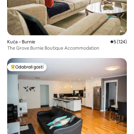
Kuća – Burnie
Prosječna oc
5 (124)
The Grove Burnie Boutique Accommodation
Odabrali gosti
Među najviše rangiranima s oznakom „Odabrali gosti”