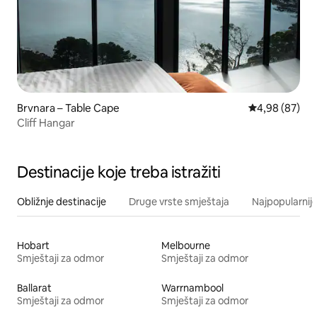
Brvnara – Table Cape
Prosječna ocje
4,98 (87)
Cliff Hangar
Destinacije koje treba istražiti
Obližnje destinacije
Druge vrste smještaja
Najpopularnije
Hobart
Melbourne
Smještaji za odmor
Smještaji za odmor
Ballarat
Warrnambool
Smještaji za odmor
Smještaji za odmor