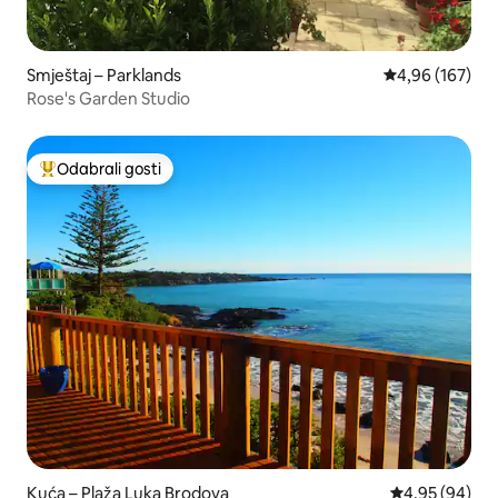
Smještaj – Parklands
Prosječna ocjen
4,96 (167)
Rose's Garden Studio
Odabrali gosti
Među najviše rangiranima s oznakom „Odabrali gosti”
Kuća – Plaža Luka Brodova
Prosječna ocje
4,95 (94)