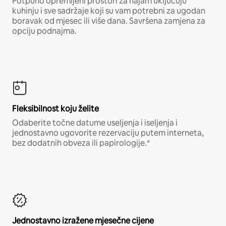
Potpuno opremljeni prostori za najam uključuju
kuhinju i sve sadržaje koji su vam potrebni za ugodan
boravak od mjesec ili više dana. Savršena zamjena za
opciju podnajma.
Fleksibilnost koju želite
Odaberite točne datume useljenja i iseljenja i
jednostavno ugovorite rezervaciju putem interneta,
bez dodatnih obveza ili papirologije.*
Jednostavno izražene mjesečne cijene