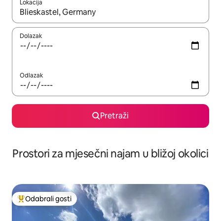
Lokacija
Kada budu dostupni rezultati, moći ćete ih pregledati koristeći
Dolazak
Odlazak
Pretraži
Prostori za mjesečni najam u bližoj okolici
Odabrali gosti
Među najviše rangiranima s oznakom „Odabrali gosti”