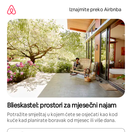
Prijeđi
na
Iznajmite preko Airbnba
sadržaj
Blieskastel: prostori za mjesečni najam
Potražite smještaj u kojem ćete se osjećati kao kod
kuće kad planirate boravak od mjesec ili više dana.