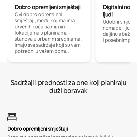
Dobro opremljeni smještaji
Digitalni noma
ljudi
Ovi dobro opremljeni
smještaji, među kojima ima
Udobni smještaj
drvenih kuća na mirnim
nomade i ljude 
lokacijama u planinama i
daljinu s bežič
stanova u urbanim sredinama,
i posebnim pro
imaju sve sadržaje koji su vam
potrebni u vašem domu.
Sadržaji i prednosti za one koji planiraju
duži boravak
Dobro opremljeni smještaji