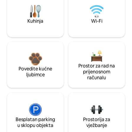
Kuhinja
Wi-Fi
Prostor za rad na
Povedite kućne
prijenosnom
ljubimce
računalu
Besplatan parking
Prostorija za
u sklopu objekta
vježbanje