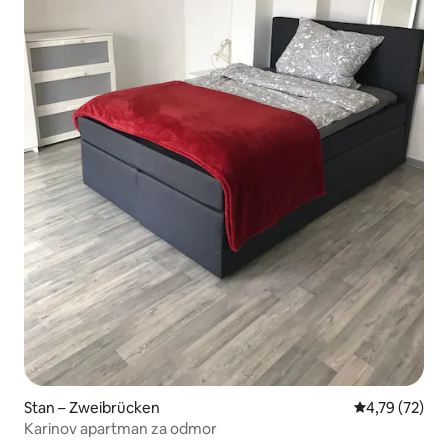
Stan – Zweibrücken
Prosječna ocje
4,79 (72)
Karinov apartman za odmor