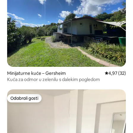
Minijaturne kuće – Gersheim
Prosječna ocje
4,97 (32)
Kuća za odmor u zelenilu s dalekim pogledom
Odabrali gosti
Odabrali gosti