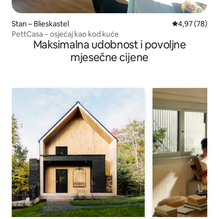
Stan – Blieskastel
Prosječna ocje
4,97 (78)
PettCasa – osjećaj kao kod kuće
Maksimalna udobnost i povoljne
mjesečne cijene