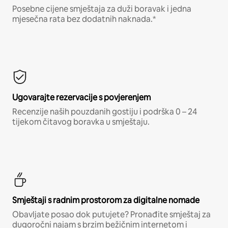
Posebne cijene smještaja za duži boravak i jedna
mjesečna rata bez dodatnih naknada.*
Ugovarajte rezervacije s povjerenjem
Recenzije naših pouzdanih gostiju i podrška 0 – 24
tijekom čitavog boravka u smještaju.
Smještaji s radnim prostorom za digitalne nomade
Obavljate posao dok putujete? Pronađite smještaj za
dugoročni najam s brzim bežičnim internetom i