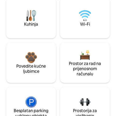
Kuhinja
Wi-Fi
Prostor za rad na
Povedite kućne
prijenosnom
ljubimce
računalu
Besplatan parking
Prostorija za
u sklopu objekta
vježbanje