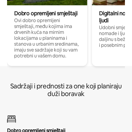
Dobro opremljeni smještaji
Digitalni noma
ljudi
Ovi dobro opremljeni
smještaji, među kojima ima
Udobni smještaj
drvenih kuća na mirnim
nomade i ljude 
lokacijama u planinama i
daljinu s bežič
stanova u urbanim sredinama,
i posebnim pro
imaju sve sadržaje koji su vam
potrebni u vašem domu.
Sadržaji i prednosti za one koji planiraju
duži boravak
Dobro opremljeni smještaji