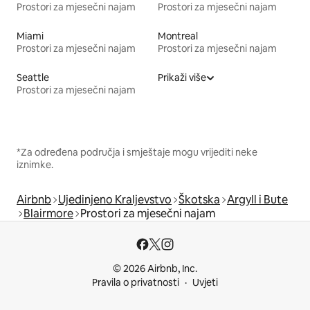
Prostori za mjesečni najam
Prostori za mjesečni najam
Miami
Montreal
Prostori za mjesečni najam
Prostori za mjesečni najam
Seattle
Prikaži više
Prostori za mjesečni najam
*Za određena područja i smještaje mogu vrijediti neke
iznimke.
Airbnb
Ujedinjeno Kraljevstvo
Škotska
Argyll i Bute
Blairmore
Prostori za mjesečni najam
© 2026 Airbnb, Inc.
Pravila o privatnosti
Uvjeti