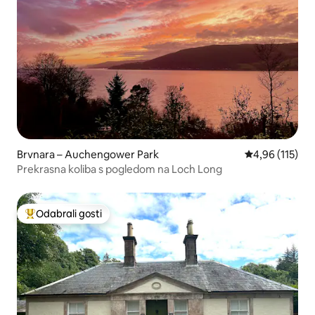
Brvnara – Auchengower Park
Prosječna ocjen
4,96 (115)
Prekrasna koliba s pogledom na Loch Long
Odabrali gosti
Među najviše rangiranima s oznakom „Odabrali gosti”