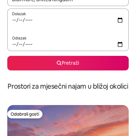
Dolazak
Odlazak
Pretraži
Prostori za mjesečni najam u bližoj okolici
Odabrali gosti
Odabrali gosti