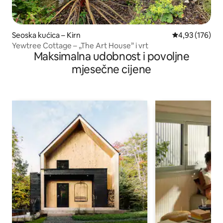
Seoska kućica – Kirn
Prosječna ocjen
4,93 (176)
Yewtree Cottage – „The Art House” i vrt
Maksimalna udobnost i povoljne
mjesečne cijene