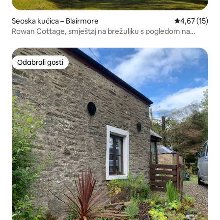
Seoska kućica – Blairmore
Prosječna ocje
4,67 (15)
Rowan Cottage, smještaj na brežuljku s pogledom na
more
Odabrali gosti
Odabrali gosti