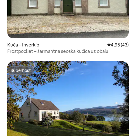
Kuća – Inverkip
Prosječna ocje
4,95 (43)
Frostpocket – šarmantna seoska kućica uz obalu
Superhost
Superhost