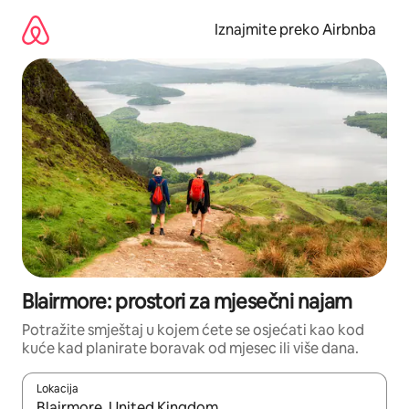
Prijeđi
na
Iznajmite preko Airbnba
sadržaj
Blairmore: prostori za mjesečni najam
Potražite smještaj u kojem ćete se osjećati kao kod
kuće kad planirate boravak od mjesec ili više dana.
Lokacija
Kada budu dostupni rezultati, moći ćete ih pregledati koristeći