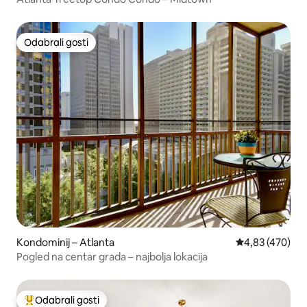
Odabrali gosti
Odabrali gosti
Kondominij – Atlanta
Prosječna ocjen
4,83 (470)
Pogled na centar grada – najbolja lokacija
Odabrali gosti
Među najviše rangiranima s oznakom „Odabrali gosti”