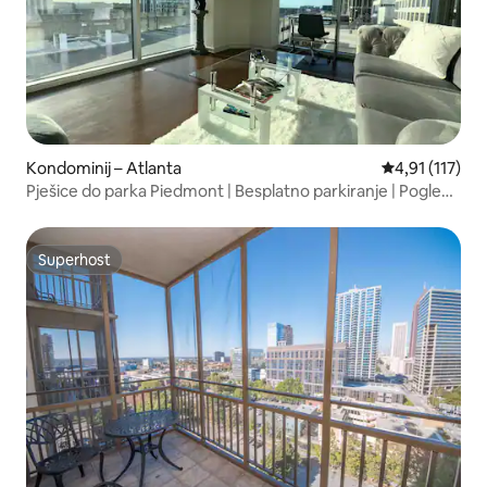
Kondominij – Atlanta
Prosječna ocje
4,91 (117)
Pješice do parka Piedmont | Besplatno parkiranje | Pogled
na grad
Superhost
Superhost