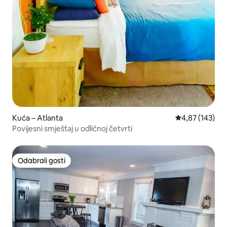
Kuća – Atlanta
Prosječna ocjen
4,87 (143)
Povijesni smještaj u odličnoj četvrti
Odabrali gosti
Odabrali gosti