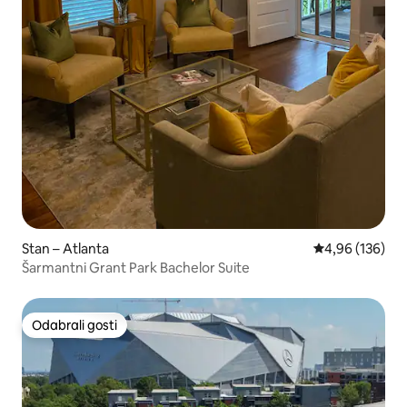
Stan – Atlanta
Prosječna ocjen
4,96 (136)
Šarmantni Grant Park Bachelor Suite
Odabrali gosti
Odabrali gosti