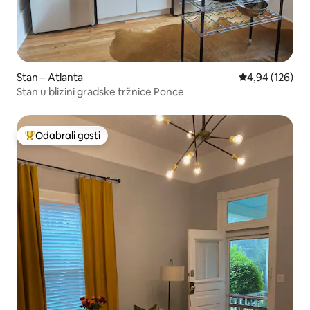
Stan – Atlanta
Prosječna ocjen
4,94 (126)
Stan u blizini gradske tržnice Ponce
Odabrali gosti
Među najviše rangiranima s oznakom „Odabrali gosti”