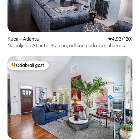
Kuća – Atlanta
Prosječna ocjen
4,93 (120)
Najbolje od Atlante! Stadion, odlično područje, tiha kuća
Odabrali gosti
Među najviše rangiranima s oznakom „Odabrali gosti”