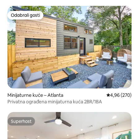
Odabrali gosti
Odabrali gosti
Minijaturne kuće – Atlanta
Prosječna ocjen
4,96 (270)
Privatna ograđena minijaturna kuća 2BR/1BA
Superhost
Superhost