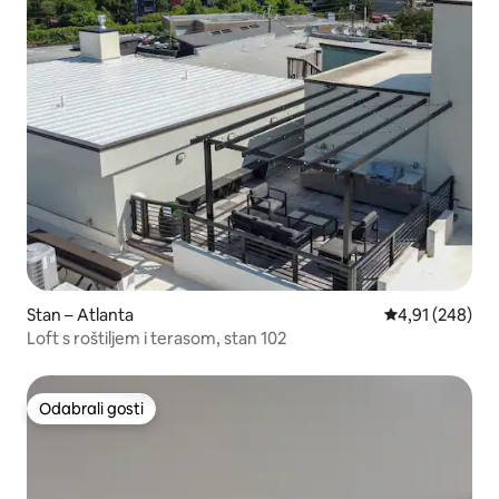
Stan – Atlanta
Prosječna ocjen
4,91 (248)
Loft s roštiljem i terasom, stan 102
Odabrali gosti
Odabrali gosti