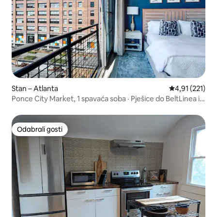
Stan – Atlanta
Prosječna ocje
4,91 (221)
Ponce City Market, 1 spavaća soba · Pješice do BeltLinea i
krovne terase
Odabrali gosti
Odabrali gosti