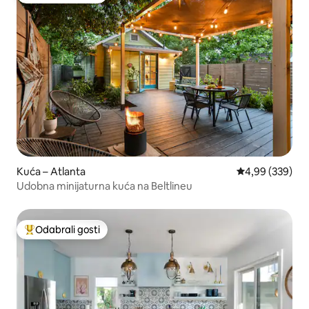
Kuća – Atlanta
Prosječna ocjen
4,99 (339)
Udobna minijaturna kuća na Beltlineu
Odabrali gosti
Među najviše rangiranima s oznakom „Odabrali gosti”