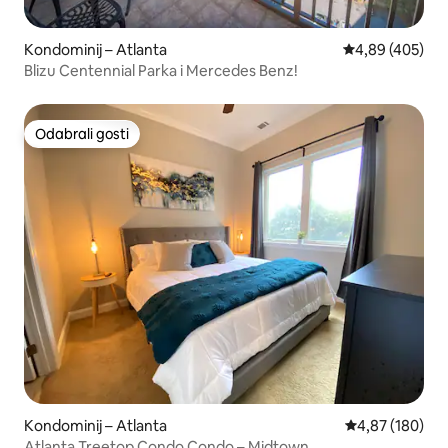
Kondominij – Atlanta
Prosječna ocjen
4,89 (405)
Blizu Centennial Parka i Mercedes Benz!
Odabrali gosti
Odabrali gosti
Kondominij – Atlanta
Prosječna ocjen
4,87 (180)
Atlanta Treetop Condo Condo – Midtown