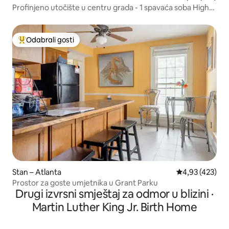
Profinjeno utočište u centru grada - 1 spavaća soba High
Rise
Odabrali gosti
Među najviše rangiranima s oznakom „Odabrali gosti”
Stan – Atlanta
Prosječna ocjen
4,93 (423)
Prostor za goste umjetnika u Grant Parku
Drugi izvrsni smještaj za odmor u blizini ·
Martin Luther King Jr. Birth Home