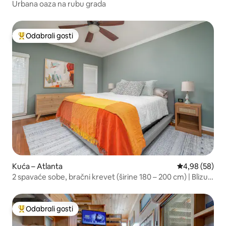
Urbana oaza na rubu grada
Odabrali gosti
Među najviše rangiranima s oznakom „Odabrali gosti”
Kuća – Atlanta
Prosječna ocje
4,98 (58)
2 spavaće sobe, bračni krevet (širine 180 – 200 cm) | Blizu
stadiona Mercedes Benz i BeltLinea
Odabrali gosti
Među najviše rangiranima s oznakom „Odabrali gosti”