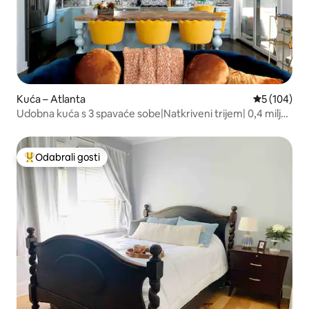
Kuća – Atlanta
Prosječna oc
5 (104)
Udobna kuća s 3 spavaće sobe|Natkriveni trijem| 0,4 milje
do Beltlinea
Odabrali gosti
Među najviše rangiranima s oznakom „Odabrali gosti”