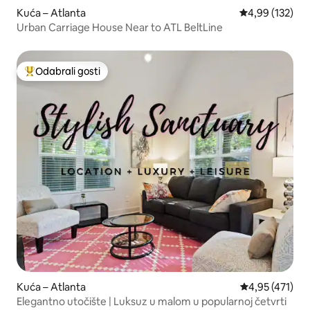
Kuća – Atlanta
Prosječna ocjen
4,99 (132)
Urban Carriage House Near to ATL BeltLine
Odabrali gosti
Među najviše rangiranima s oznakom „Odabrali gosti”
Kuća – Atlanta
Prosječna ocjen
4,95 (471)
Elegantno utočište | Luksuz u malom u popularnoj četvrti