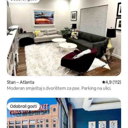
Odabrali gosti
Stan – Atlanta
Prosječna ocj
4,9 (112)
Moderan smještaj s dvorištem za pse. Parking na ulici.
Odabrali gosti
Odabrali gosti