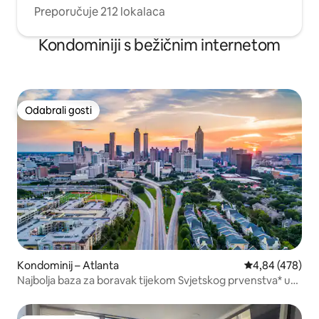
Preporučuje 212 lokalaca
Kondominiji s bežičnim internetom
Odabrali gosti
Odabrali gosti
Kondominij – Atlanta
Prosječna ocjen
4,84 (478)
Najbolja baza za boravak tijekom Svjetskog prvenstva* u
centru grada