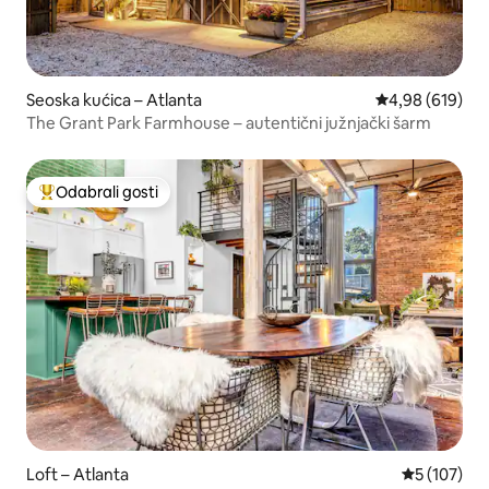
Seoska kućica – Atlanta
Prosječna ocjen
4,98 (619)
The Grant Park Farmhouse – autentični južnjački šarm
Odabrali gosti
Među najviše rangiranima s oznakom „Odabrali gosti”
Loft – Atlanta
Prosječna oc
5 (107)