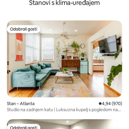
Stanovi s klima-uređajem
Odabrali gosti
Odabrali gosti
Stan – Atlanta
Prosječna ocjen
4,94 (970)
Studio na zadnjem katu | Luksuzna kupelj s pogledom na
krošnje drveća
Odabrali gosti