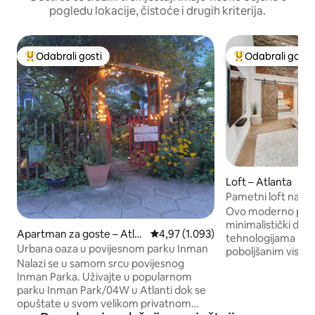
pogledu lokacije, čistoće i drugih kriterija.
Odabrali gosti
Odabrali gosti
Među najviše rangiranima s oznakom „Odabrali gosti”
Među najviše ran
Loft – Atlanta
Pametni loft na viso
Experience
Ovo moderno potkr
minimalistički diz
Apartman za goste – Atla
Prosječna ocjena: 4,97/5, recenzija
4,97 (1.093)
tehnologijama pa
nta
Urbana oaza u povijesnom parku Inman
poboljšanim visok
Nalazi se u samom srcu povijesnog
otvorenim, prozra
Inman Parka. Uživajte u popularnom
Smješteni na živahn
parku Inman Park/04W u Atlanti dok se
Beltline, svega vas
opuštate u svom velikom privatnom
od brojnih trgovin