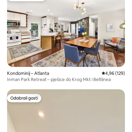
Kondominij – Atlanta
Prosječna ocjen
4,96 (129)
Inman Park Retreat – pješice do Krog Mkt i Beltlinea
Odabrali gosti
Odabrali gosti