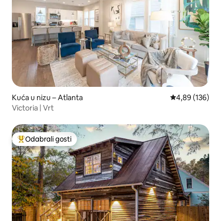
Kuća u nizu – Atlanta
Prosječna ocjen
4,89 (136)
Victoria | Vrt
Odabrali gosti
Među najviše rangiranima s oznakom „Odabrali gosti”