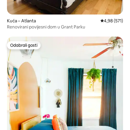
Kuća – Atlanta
Prosječna ocjen
4,98 (571)
Renovirani povijesni dom u Grant Parku
Odabrali gosti
Odabrali gosti