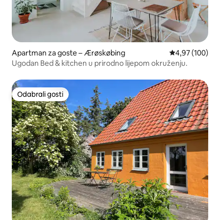
Apartman za goste – Ærøskøbing
Prosječna ocjen
4,97 (100)
Ugodan Bed & kitchen u prirodno lijepom okruženju.
Odabrali gosti
Odabrali gosti