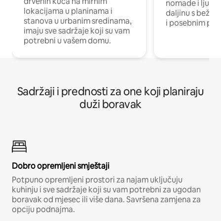
drvenih kuća na mirnim
nomade i ljude 
lokacijama u planinama i
daljinu s bežič
stanova u urbanim sredinama,
i posebnim pro
imaju sve sadržaje koji su vam
potrebni u vašem domu.
Sadržaji i prednosti za one koji planiraju
duži boravak
Dobro opremljeni smještaji
Potpuno opremljeni prostori za najam uključuju
kuhinju i sve sadržaje koji su vam potrebni za ugodan
boravak od mjesec ili više dana. Savršena zamjena za
opciju podnajma.