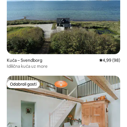
Kuća – Svendborg
Prosječna ocje
4,99 (98)
Idilična kuća uz more
Odabrali gosti
Odabrali gosti