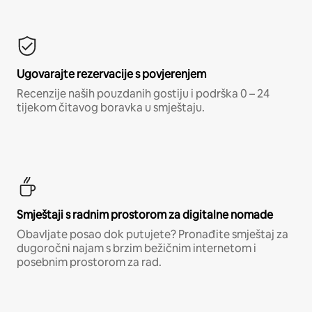
Ugovarajte rezervacije s povjerenjem
Recenzije naših pouzdanih gostiju i podrška 0 – 24
tijekom čitavog boravka u smještaju.
Smještaji s radnim prostorom za digitalne nomade
Obavljate posao dok putujete? Pronađite smještaj za
dugoročni najam s brzim bežičnim internetom i
posebnim prostorom za rad.