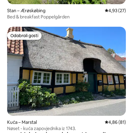
Stan – Ærøskøbing
Prosječna ocje
4,93 (27)
Bed & breakfast Poppelgården
Odabrali gosti
Odabrali gosti
Kuća – Marstal
Prosječna ocje
4,86 (81)
Nøset - kuća zapovjednika iz 1743.