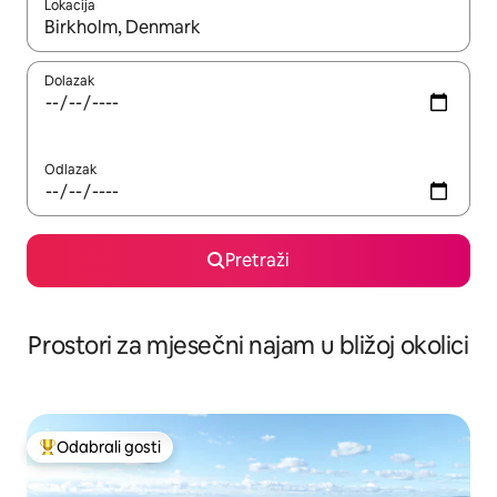
Lokacija
Kada budu dostupni rezultati, moći ćete ih pregledati koristeći
Dolazak
Odlazak
Pretraži
Prostori za mjesečni najam u bližoj okolici
Odabrali gosti
Među najviše rangiranima s oznakom „Odabrali gosti”