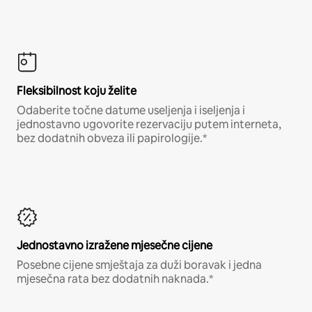
Fleksibilnost koju želite
Odaberite točne datume useljenja i iseljenja i
jednostavno ugovorite rezervaciju putem interneta,
bez dodatnih obveza ili papirologije.*
Jednostavno izražene mjesečne cijene
Posebne cijene smještaja za duži boravak i jedna
mjesečna rata bez dodatnih naknada.*