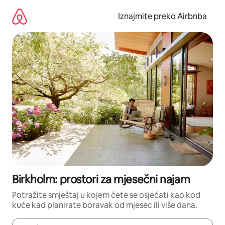
Prijeđi
na
Iznajmite preko Airbnba
sadržaj
Birkholm: prostori za mjesečni najam
Potražite smještaj u kojem ćete se osjećati kao kod
kuće kad planirate boravak od mjesec ili više dana.