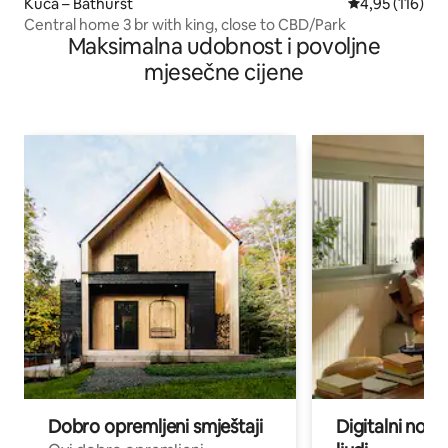
Kuća – Bathurst
Prosječna ocjen
4,95 (116)
Central home 3 br with king, close to CBD/Park
Maksimalna udobnost i povoljne
mjesečne cijene
Dobro opremljeni smještaji
Digitalni noma