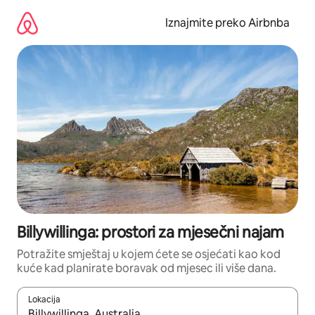
Prijeđi
na
Iznajmite preko Airbnba
sadržaj
Billywillinga: prostori za mjesečni najam
Potražite smještaj u kojem ćete se osjećati kao kod
kuće kad planirate boravak od mjesec ili više dana.
Lokacija
Kada budu dostupni rezultati, moći ćete ih pregledati koristeći