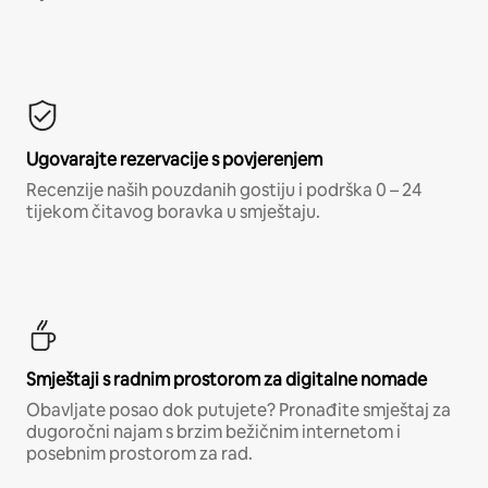
Ugovarajte rezervacije s povjerenjem
Recenzije naših pouzdanih gostiju i podrška 0 – 24
tijekom čitavog boravka u smještaju.
Smještaji s radnim prostorom za digitalne nomade
Obavljate posao dok putujete? Pronađite smještaj za
dugoročni najam s brzim bežičnim internetom i
posebnim prostorom za rad.