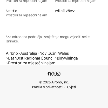
Prostori za mjesečni najam
Prostori za mjesečni najam
Seattle
Prikaži više
Prostori za mjesečni najam
*Za određena područja i smještaje mogu vrijediti neke
iznimke.
Airbnb
Australija
Novi Južni Wales
Bathurst Regional Council
Billywillinga
Prostori za mjesečni najam
© 2026 Airbnb, Inc.
Pravila o privatnosti
Uvjeti