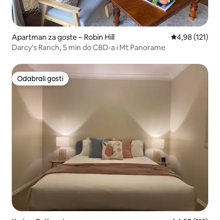
Apartman za goste – Robin Hill
Prosječna ocjen
4,98 (121)
Darcy's Ranch, 5 min do CBD-a i Mt Panorame
Odabrali gosti
Odabrali gosti