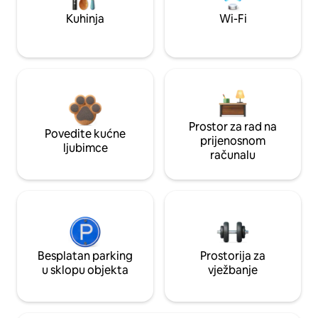
Kuhinja
Wi-Fi
Prostor za rad na
Povedite kućne
prijenosnom
ljubimce
računalu
Besplatan parking
Prostorija za
u sklopu objekta
vježbanje