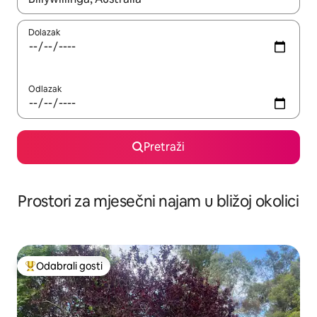
Dolazak
Odlazak
Pretraži
Prostori za mjesečni najam u bližoj okolici
Odabrali gosti
Među najviše rangiranima s oznakom „Odabrali gosti”