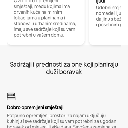
ljudi
Ovi dobro opremljeni
smještaji, među kojima ima
Udobni smještaj
drvenih kuća na mirnim
nomade i ljude 
lokacijama u planinama i
daljinu s bežič
stanova u urbanim sredinama,
i posebnim pro
imaju sve sadržaje koji su vam
potrebni u vašem domu.
Sadržaji i prednosti za one koji planiraju
duži boravak
Dobro opremljeni smještaji
Potpuno opremljeni prostori za najam uključuju
kuhinju i sve sadržaje koji su vam potrebni za ugodan
boravak od mjesec ili više dana. Savršena zamjena za