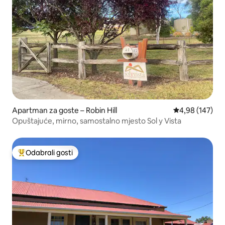
Apartman za goste – Robin Hill
Prosječna ocjen
4,98 (147)
Opuštajuće, mirno, samostalno mjesto Sol y Vista
Odabrali gosti
Među najviše rangiranima s oznakom „Odabrali gosti”