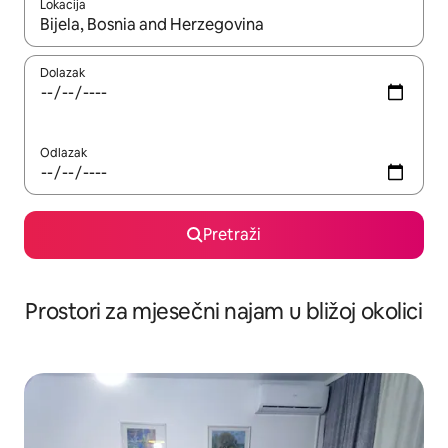
Lokacija
Kada budu dostupni rezultati, moći ćete ih pregledati koristeći
Dolazak
Odlazak
Pretraži
Prostori za mjesečni najam u bližoj okolici