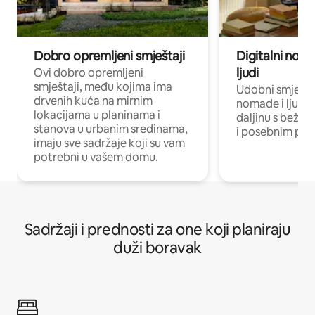
Dobro opremljeni smještaji
Digitalni noma
ljudi
Ovi dobro opremljeni
smještaji, među kojima ima
Udobni smještaj
drvenih kuća na mirnim
nomade i ljude 
lokacijama u planinama i
daljinu s bežič
stanova u urbanim sredinama,
i posebnim pro
imaju sve sadržaje koji su vam
potrebni u vašem domu.
Sadržaji i prednosti za one koji planiraju
duži boravak