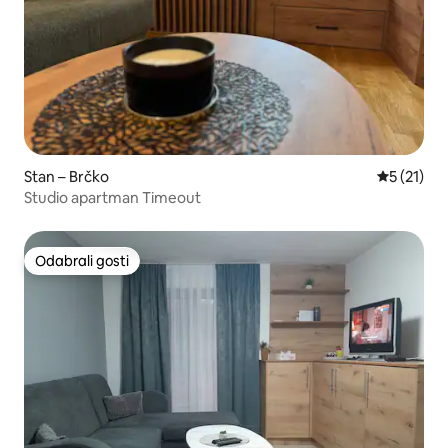
Stan – Brčko
Prosječna 
5 (21)
Studio apartman Timeout
Odabrali gosti
Odabrali gosti