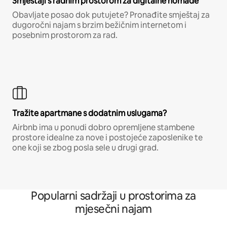
Smještaji s radnim prostorom za digitalne nomade
Obavljate posao dok putujete? Pronađite smještaj za
dugoročni najam s brzim bežičnim internetom i
posebnim prostorom za rad.
Tražite apartmane s dodatnim uslugama?
Airbnb ima u ponudi dobro opremljene stambene
prostore idealne za nove i postojeće zaposlenike te
one koji se zbog posla sele u drugi grad.
Popularni sadržaji u prostorima za
mjesečni najam