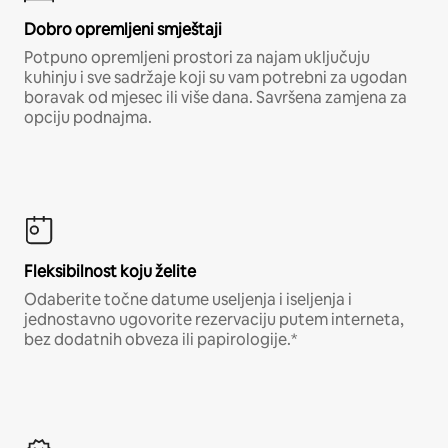
Dobro opremljeni smještaji
Potpuno opremljeni prostori za najam uključuju
kuhinju i sve sadržaje koji su vam potrebni za ugodan
boravak od mjesec ili više dana. Savršena zamjena za
opciju podnajma.
Fleksibilnost koju želite
Odaberite točne datume useljenja i iseljenja i
jednostavno ugovorite rezervaciju putem interneta,
bez dodatnih obveza ili papirologije.*