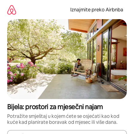
Prijeđi
na
Iznajmite preko Airbnba
sadržaj
Bijela: prostori za mjesečni najam
Potražite smještaj u kojem ćete se osjećati kao kod
kuće kad planirate boravak od mjesec ili više dana.