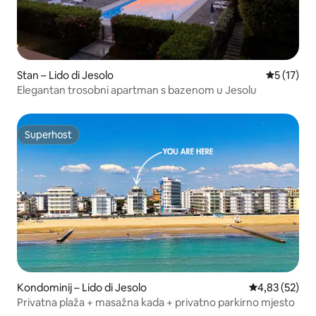
Stan – Lido di Jesolo
Prosječna 
5 (17)
Elegantan trosobni apartman s bazenom u Jesolu
Superhost
Superhost
Kondominij – Lido di Jesolo
Prosječna ocje
4,83 (52)
Privatna plaža + masažna kada + privatno parkirno mjesto