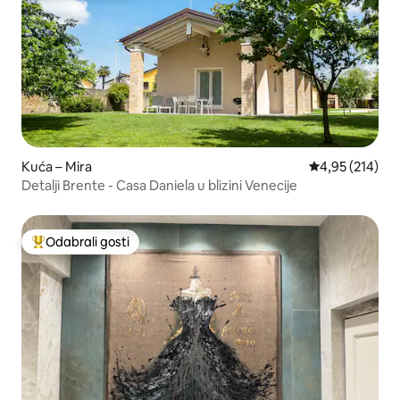
Kuća – Mira
Prosječna ocjen
4,95 (214)
Detalji Brente - Casa Daniela u blizini Venecije
Odabrali gosti
Među najviše rangiranima s oznakom „Odabrali gosti”