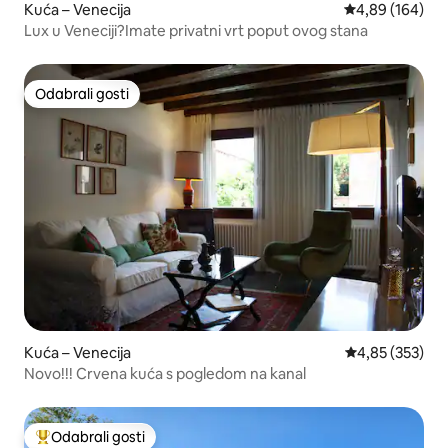
Kuća – Venecija
Prosječna ocjen
4,89 (164)
Lux u Veneciji?Imate privatni vrt poput ovog stana
Odabrali gosti
Odabrali gosti
Kuća – Venecija
Prosječna ocjen
4,85 (353)
Novo!!! Crvena kuća s pogledom na kanal
Odabrali gosti
Među najviše rangiranima s oznakom „Odabrali gosti”