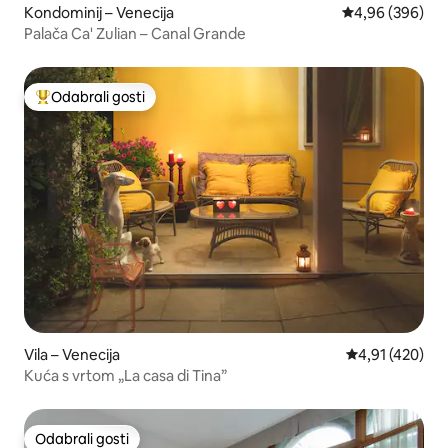
Kondominij – Venecija
Prosječna ocjen
4,96 (396)
Palača Ca' Zulian – Canal Grande
Odabrali gosti
Među najviše rangiranima s oznakom „Odabrali gosti”
Vila – Venecija
Prosječna ocjen
4,91 (420)
Kuća s vrtom „La casa di Tina”
Odabrali gosti
Odabrali gosti