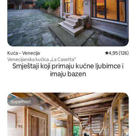
Kuća – Venecija
Prosječna ocjen
4,95 (126)
Venecijanska kućica „La Casetta”
Smještaji koji primaju kućne ljubimce i
imaju bazen
Superhost
Superhost