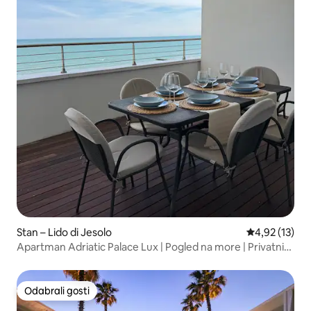
Stan – Lido di Jesolo
Prosječna ocje
4,92 (13)
Apartman Adriatic Palace Lux | Pogled na more | Privatni
bazen
Odabrali gosti
Odabrali gosti