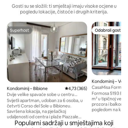
Gosti su se složili: ti smještaji imaju visoke ocjene u
pogledu lokacije, čistoće i drugih kriterija.
Superhost
Odabrali gosti
Superhost
Odabrali gosti
Kondominij – Vene
CasaMisa Formosa
Kondominij – Bibione
Prosječna ocjena: 4,73/5, recenz
4,73 (365)
pogled na kanal
Formosa 5193 šarm
Dvije velike spavaće sobe u centru
m² u tipičnoj venec
Bibionea.
Svijetli apartman, udoban za 6 osoba, u
prozora i balkono
četvrti Corso del Sole u Bibioneu.
pogledom na kanal
Savršena lokacija, na pješačkoj
prolazećih gondola. 
udaljenosti od centra i plaže Piazzale
grupe prijatelja, m
Popularni sadržaji u smještajima koji
Zenith⛱️. 2 velike, prostrane spavaće
gostiju. Područje j
sobe s udobnim krevetima i pristupom