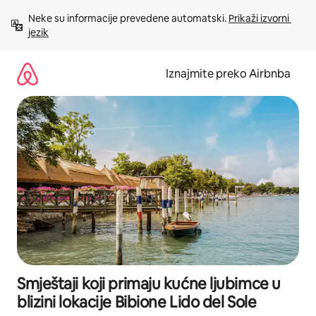
Prijeđi
Neke su informacije prevedene automatski. 
Prikaži izvorni 
na
jezik
sadržaj
Iznajmite preko Airbnba
Smještaji koji primaju kućne ljubimce u
blizini lokacije Bibione Lido del Sole