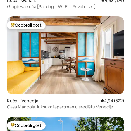
Kuća – Gonars
Prosječna ocjen
4,98 (174)
Gingijeva kuća [Parking – Wi-Fi – Privatni vrt]
Odabrali gosti
Među najviše rangiranima s oznakom „Odabrali gosti”
Kuća – Venecija
Prosječna ocjen
4,94 (522)
Casa Mandola, luksuzni apartman u središtu Venecije
Odabrali gosti
Među najviše rangiranima s oznakom „Odabrali gosti”