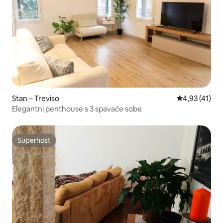
Stan – Treviso
Prosječna ocj
4,93 (41)
Elegantni penthouse s 3 spavaće sobe
Superhost
Superhost