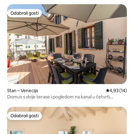
Odabrali gosti
Odabrali gosti
Stan – Venecija
Prosječna ocje
4,93 (14)
Domus s dvije terase i pogledom na kanal u četvrti
Dorsoduro
Odabrali gosti
Odabrali gosti