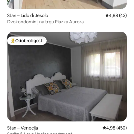
Stan – Lido di Jesolo
Prosječna ocje
4,88 (43)
Dvokondominij na trgu Piazza Aurora
Odabrali gosti
Među najviše rangiranima s oznakom „Odabrali gosti”
Stan – Venecija
Prosječna ocjen
4,98 (450)