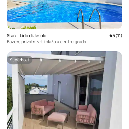
Stan – Lido di Jesolo
Prosječna 
5 (11)
Bazen, privatni vrt i plaža u centru grada
Superhost
Superhost