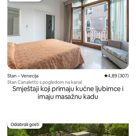
Stan – Venecija
Prosječna ocjen
4,89 (307)
Stan Canaletto s pogledom na kanal
Smještaji koji primaju kućne ljubimce i
imaju masažnu kadu
Odabrali gosti
Odabrali gosti