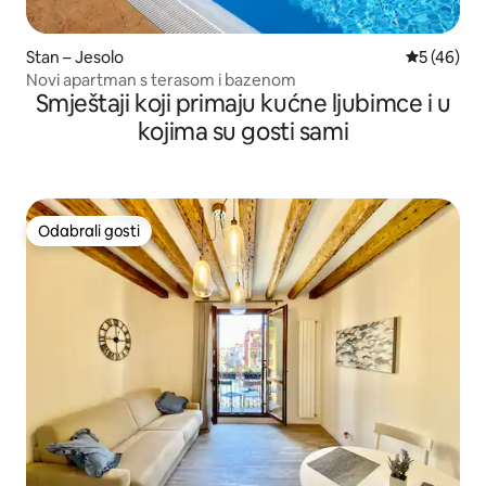
Stan – Jesolo
Prosječna o
5 (46)
Novi apartman s terasom i bazenom
Smještaji koji primaju kućne ljubimce i u
kojima su gosti sami
Odabrali gosti
Odabrali gosti