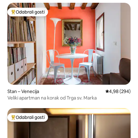
Odabrali gosti
Među najviše rangiranima s oznakom „Odabrali gosti”
Stan – Venecija
Prosječna ocjen
4,98 (294)
Veliki apartman na korak od Trga sv. Marka
Odabrali gosti
Među najviše rangiranima s oznakom „Odabrali gosti”