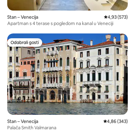
Stan – Venecija
Prosječna ocjen
4,93 (573)
Apartman s 4 terase s pogledom na kanal u Veneciji
Odabrali gosti
Odabrali gosti
Stan – Venecija
Prosječna ocjen
4,86 (343)
Palača Smith Valmarana