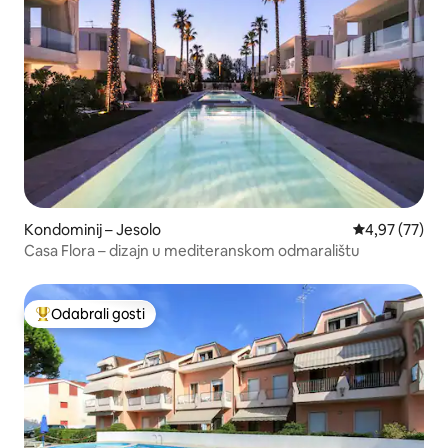
Kondominij – Jesolo
Prosječna ocje
4,97 (77)
Casa Flora – dizajn u mediteranskom odmaralištu
Odabrali gosti
Među najviše rangiranima s oznakom „Odabrali gosti”