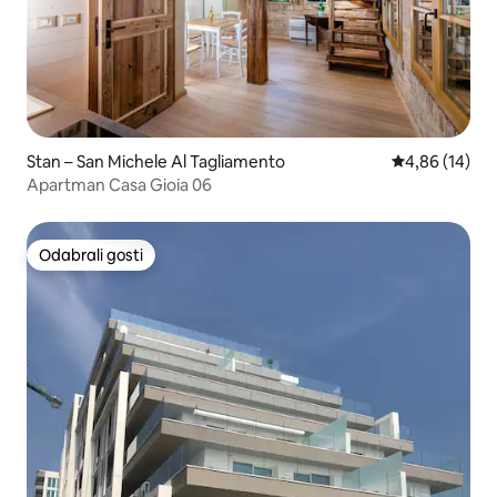
Stan – San Michele Al Tagliamento
Prosječna ocje
4,86 (14)
Apartman Casa Gioia 06
Odabrali gosti
Odabrali gosti