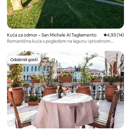
Kuća za odmor – San Michele Al Tagliamento
Prosječna ocje
4,93 (14)
Romantična kuća s pogledom na lagunu i privatnom
kadom
Odabrali gosti
Odabrali gosti