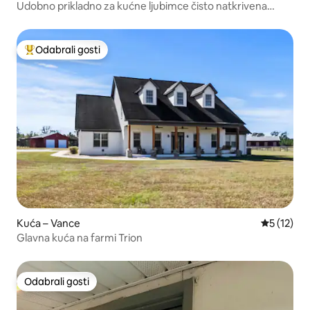
Udobno prikladno za kućne ljubimce čisto natkrivena
terasa
Odabrali gosti
Među najviše rangiranima s oznakom „Odabrali gosti”
Kuća – Vance
Prosječna 
5 (12)
Glavna kuća na farmi Trion
Odabrali gosti
Odabrali gosti