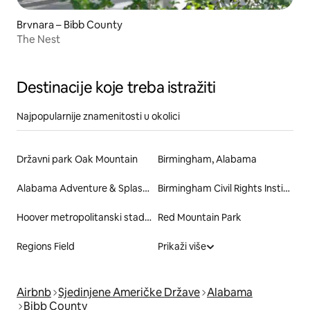
Brvnara – Bibb County
The Nest
Destinacije koje treba istražiti
Najpopularnije znamenitosti u okolici
Državni park Oak Mountain
Birmingham, Alabama
Alabama Adventure & Splash Adventure
Birmingham Civil Rights Institute
Hoover metropolitanski stadion
Red Mountain Park
Regions Field
Prikaži više
Airbnb
Sjedinjene Američke Države
Alabama
Bibb County