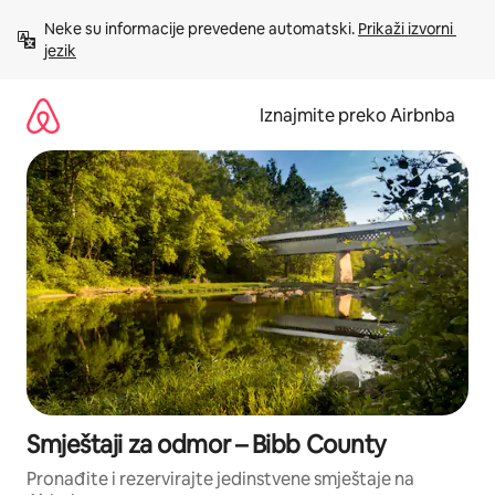
Prijeđi
Neke su informacije prevedene automatski. 
Prikaži izvorni 
na
jezik
sadržaj
Iznajmite preko Airbnba
Smještaji za odmor – Bibb County
Pronađite i rezervirajte jedinstvene smještaje na