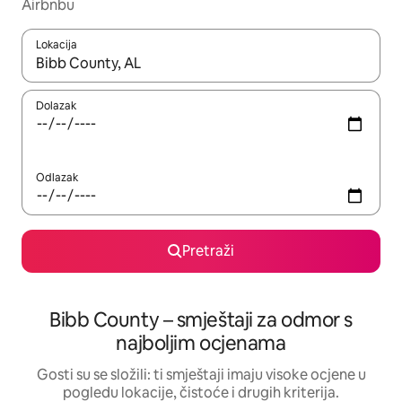
Airbnbu
Lokacija
Kada budu dostupni rezultati, moći ćete ih pregledati koristeći
Dolazak
Odlazak
Pretraži
Bibb County – smještaji za odmor s
najboljim ocjenama
Gosti su se složili: ti smještaji imaju visoke ocjene u
pogledu lokacije, čistoće i drugih kriterija.