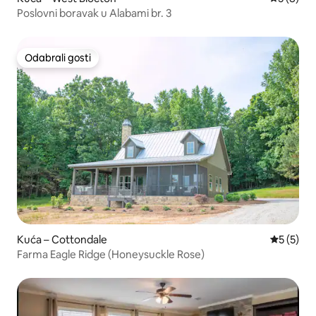
Poslovni boravak u Alabami br. 3
Odabrali gosti
Odabrali gosti
Kuća – Cottondale
Prosječna
5 (5)
Farma Eagle Ridge (Honeysuckle Rose)