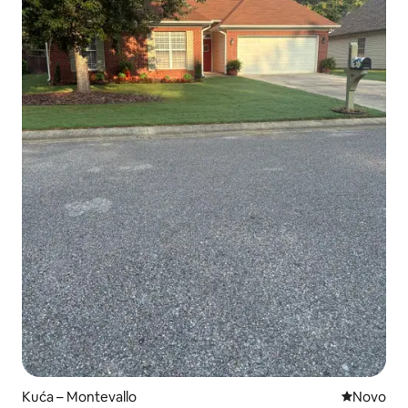
Kuća – Montevallo
Novi smješ
Novo