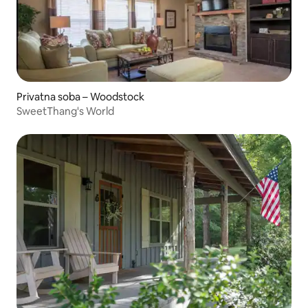
Privatna soba – Woodstock
SweetThang's World