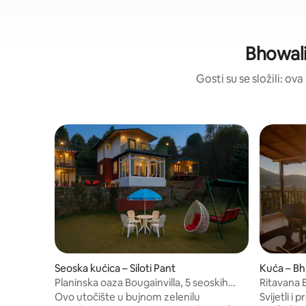
Bhowali
Gosti su se složili: ov
Seoska kućica – Siloti Pant
Kuća – Bh
Planinska oaza Bougainvilla, 5 seoskih
Ritavana 
kućica na izbor
Ovo utočište u bujnom zelenilu
Svijetli i