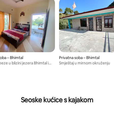
soba – Bhimtal
Privatna soba – Bhimtal
ze u blizini jezera Bhimtal i
Smještaj u mirnom okruženju
Dham-2B
Seoske kućice s kajakom