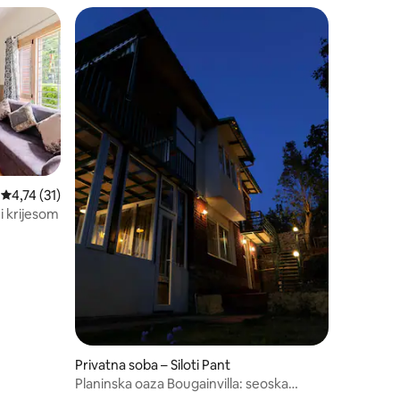
Prosječna ocjena: 4,74/5, recenzija: 31
4,74 (31)
i krijesom
Privatna soba – Siloti Pant
Planinska oaza Bougainvilla: seoska