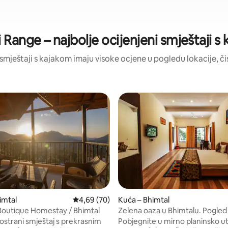
 Range – najbolje ocijenjeni smještaji s
a smještaji s kajakom imaju visoke ocjene u pogledu lokacije, čis
imtal
Prosječna ocjena: 4,69/5, recenzija: 70
4,69 (70)
Kuća – Bhimtal
Boutique Homestay / Bhimtal
Zelena oaza u Bhimtalu. Pogled
planine. 5 soba
 prostrani smještaj s prekrasnim
Pobjegnite u mirno planinsko ut