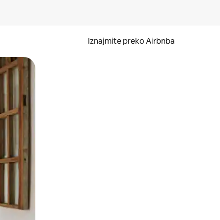
Iznajmite preko Airbnba
li prelaskom prstom po zaslonu.