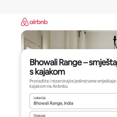
Prijeđi
na
sadržaj
Bhowali Range – smještaj
s kajakom
Pronađite i rezervirajte jedinstvene smještaje 
kajakom na Airbnbu
Lokacija
Kada budu dostupni rezultati, moći ćete ih pregle
Dolazak