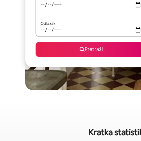
Odlazak
Pretraži
Kratka statist