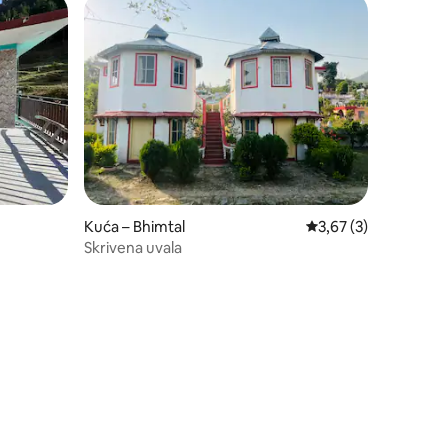
Kuća – Bhimtal
Prosječna ocjena: 3,6
3,67 (3)
Skrivena uvala