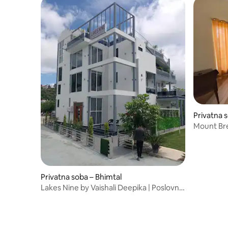
Privatna 
Mount Bree
Kainchi 
Privatna soba – Bhimtal
Lakes Nine by Vaishali Deepika | Poslovne
sobe