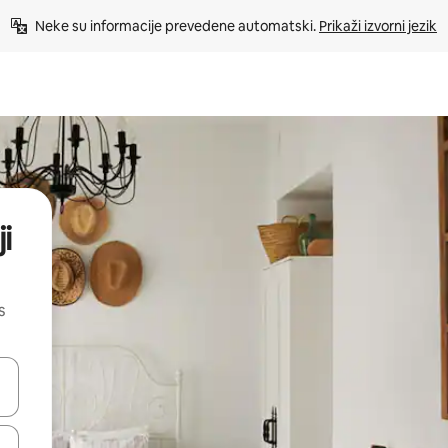
Neke su informacije prevedene automatski. 
Prikaži izvorni jezik
i
s
dati koristeći se strelicama prema gore i prema dolje, kao i dodirom i