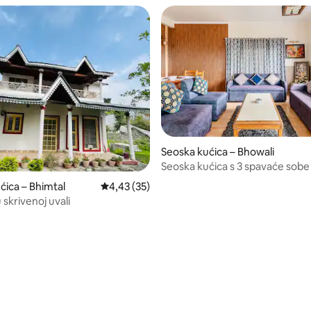
Seoska kućica – Bhowali
Seoska kućica s 3 spavaće sobe 
ćica – Bhimtal
Prosječna ocjena: 4,43/5, recenzija: 35
4,43 (35)
 skrivenoj uvali
5/5, recenzija: 3