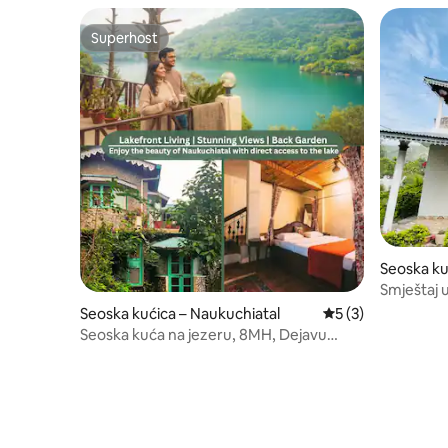
Superhost
Superhost
Seoska ku
Smještaj u
Seoska kućica – Naukuchiatal
Prosječna ocjena: 
5 (3)
Seoska kuća na jezeru, 8MH, Dejavu
Naukuchiatal