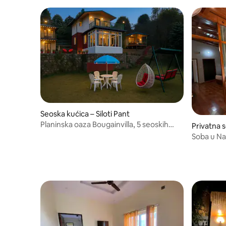
Seoska kućica – Siloti Pant
Planinska oaza Bougainvilla, 5 seoskih
Privatna 
kućica na izbor
Soba u N