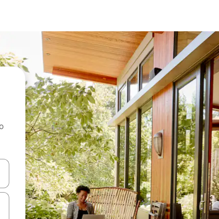
ao
dati koristeći se strelicama prema gore i prema dolje, kao i dodirom i