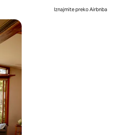
Iznajmite preko Airbnba
li prelaskom prstom po zaslonu.