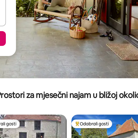
rostori za mjesečni najam u bližoj okoli
li gosti
Odabrali gosti
više rangiranima s oznakom „Odabrali gosti”
Među najviše rangiranima s oz