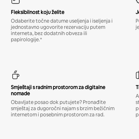
Fleksibilnost koju želite
J
Odaberite točne datume useljenja i iseljenja i
P
jednostavno ugovorite rezervaciju putem
j
interneta, bez dodatnih obveza ili
papirologije.*
Smještaji s radnim prostorom za digitalne
T
nomade
A
Obavljate posao dok putujete? Pronađite
s
smještaj za dugoročni najam s brzim bežičnim
p
internetom i posebnim prostorom za rad.
p