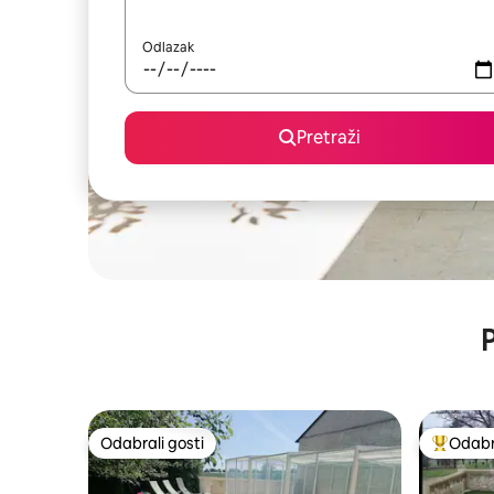
Odlazak
Pretraži
P
Odabrali gosti
Odabra
Odabrali gosti
Među naj