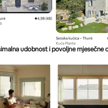
huré
Prosječna ocjena: 4,98/5, recenzija: 48
4,98 (48)
i
5, recenzija: 85
Seoska kućica – Thuré
Kuća Plante
imalna udobnost i povoljne mjesečne c