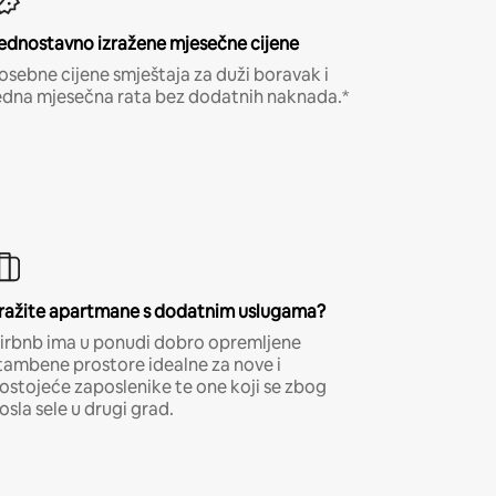
ednostavno izražene mjesečne cijene
osebne cijene smještaja za duži boravak i
edna mjesečna rata bez dodatnih naknada.*
ražite apartmane s dodatnim uslugama?
irbnb ima u ponudi dobro opremljene
tambene prostore idealne za nove i
ostojeće zaposlenike te one koji se zbog
osla sele u drugi grad.