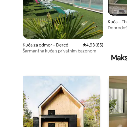
Kuća – T
Dobrodošl
Kuća za odmor – Dercé
Prosječna ocjena: 4,93/
4,93 (85)
Šarmantna kuća s privatnim bazenom
Maks