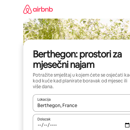
Prijeđi
na
sadržaj
Berthegon: prostori za
mjesečni najam
Potražite smještaj u kojem ćete se osjećati k
kod kuće kad planirate boravak od mjesec ili
više dana.
Lokacija
Kada budu dostupni rezultati, moći ćete ih pregle
Dolazak