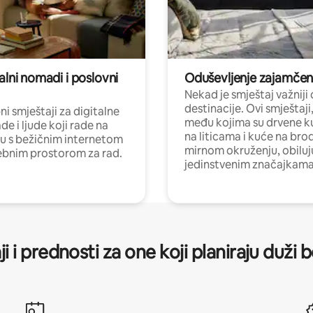
alni nomadi i poslovni
Oduševljenje zajamče
Nekad je smještaj važniji
destinacije. Ovi smještaji
i smještaji za digitalne
među kojima su drvene k
e i ljude koji rade na
na liticama i kuće na bro
nu s bežičnim internetom
mirnom okruženju, obiluj
ebnim prostorom za rad.
jedinstvenim značajkama
ji i prednosti za one koji planiraju duži 