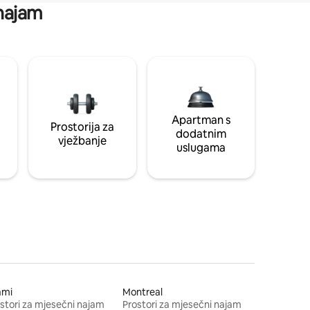
 najam
Apartman s
Prostorija za
dodatnim
vježbanje
uslugama
ami
Montreal
stori za mjesečni najam
Prostori za mjesečni najam