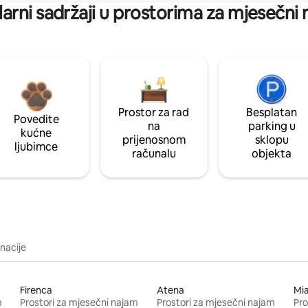
arni sadržaji u prostorima za mjesečni
Prostor za rad
Besplatan
Povedite
na
parking u
kućne
prijenosnom
sklopu
ljubimce
računalu
objekta
inacije
Firenca
Atena
Mi
m
Prostori za mjesečni najam
Prostori za mjesečni najam
Pro