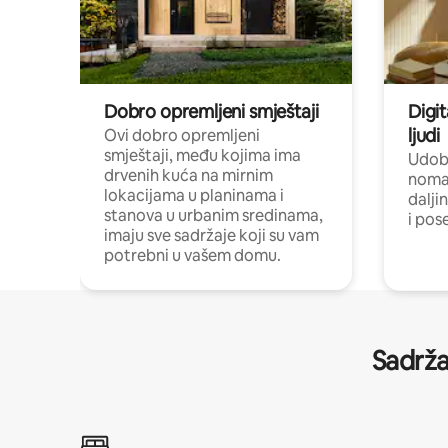
Dobro opremljeni smještaji
Digit
ljudi
Ovi dobro opremljeni
smještaji, među kojima ima
Udobn
drvenih kuća na mirnim
nomad
lokacijama u planinama i
dalji
stanova u urbanim sredinama,
i pos
imaju sve sadržaje koji su vam
potrebni u vašem domu.
Sadrža