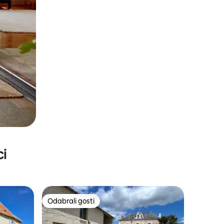
ci
Odabrali gosti
nakom „Odabrali gosti”
Odabrali gosti