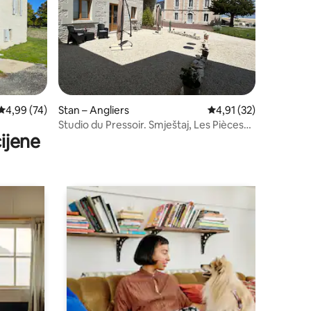
Prosječna ocjena: 4,99/5, recenzija: 74
4,99 (74)
Stan – Angliers
Prosječna ocjena: 4,91
4,91 (32)
Studio du Pressoir. Smještaj, Les Pièces
ijene
du Moulin