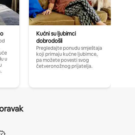
no
Kućni su ljubimci
dobrodošli
 od
,
Pregledajte ponudu smještaja
uće
koji primaju kućne ljubimce,
du u
pa možete povesti svog
u
četveronožnog prijatelja.
.
boravak