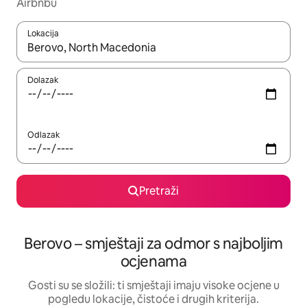
Airbnbu
Lokacija
Kada budu dostupni rezultati, moći ćete ih pregledati koristeći
Dolazak
Odlazak
Pretraži
Berovo – smještaji za odmor s najboljim
ocjenama
Gosti su se složili: ti smještaji imaju visoke ocjene u
pogledu lokacije, čistoće i drugih kriterija.