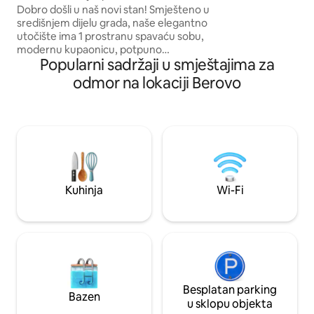
razvlačenje (prikl
Dobro došli u naš novi stan! Smješteno u
ili 4 djece) i 55-in
središnjem dijelu grada, naše elegantno
digitalnim progra
utočište ima 1 prostranu spavaću sobu,
opremljena kuhinja
modernu kupaonicu, potpuno
obitelji u ovom mi
Popularni sadržaji u smještajima za
opremljenu kuhinju za sve vaše
kulinarske potrebe, blagovaonicu,
odmor na lokaciji Berovo
udoban dnevni boravak savršen za
opuštanje i privatnu terasu. Uživajte u
savršenom spoju udobnosti i
sofisticiranosti u ovom izvanrednom
domu koji će vam biti poput vašeg
vlastitog. Radujemo se što ćemo vas
ugostiti i učiniti vaš boravak
nezaboravnim u našim luksuznim
Kuhinja
Wi-Fi
apartmanima!
Besplatan parking
Bazen
u sklopu objekta