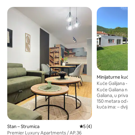
Minijaturne kuće – 
Kuće Galijana - Rela
Kuće Galiana nalaz
Galiana, u privat
150 metara od obal
kuća ima: – dvije 
svaka soba ima 32-
programima i gard
kupaonice – U dn
Stan – Strumica
Prosječna ocjena: 5/5, rece
5 (4)
se prostor za opuš
Premier Luxury Apartments / AP.36