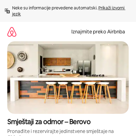
Prijeđi
Neke su informacije prevedene automatski. 
Prikaži izvorni 
na
jezik
sadržaj
Iznajmite preko Airbnba
Smještaji za odmor – Berovo
Pronađite i rezervirajte jedinstvene smještaje na