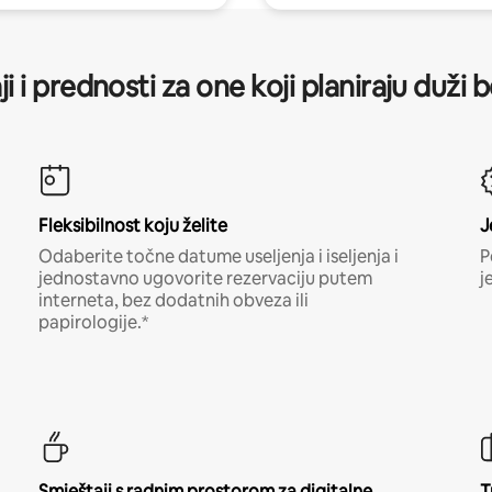
ji i prednosti za one koji planiraju duži 
Fleksibilnost koju želite
J
Odaberite točne datume useljenja i iseljenja i
P
jednostavno ugovorite rezervaciju putem
j
interneta, bez dodatnih obveza ili
papirologije.*
Smještaji s radnim prostorom za digitalne
T