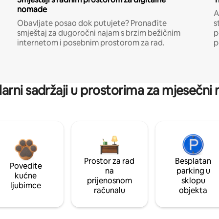
nomade
A
Obavljate posao dok putujete? Pronađite
s
smještaj za dugoročni najam s brzim bežičnim
p
internetom i posebnim prostorom za rad.
p
arni sadržaji u prostorima za mjesečni
Prostor za rad
Besplatan
Povedite
na
parking u
kućne
prijenosnom
sklopu
ljubimce
računalu
objekta