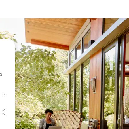
ao
dati koristeći se strelicama prema gore i prema dolje, kao i dodirom i