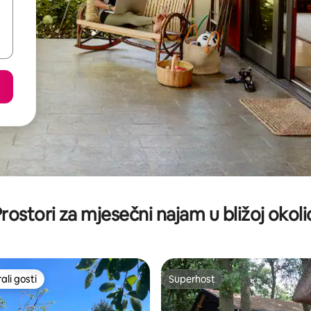
rostori za mjesečni najam u bližoj okoli
li gosti
Superhost
više rangiranima s oznakom „Odabrali gosti”
Superhost