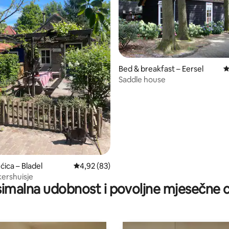
8/5, recenzija: 5
Bed & breakfast – Eersel
P
Saddle house
ćica – Bladel
Prosječna ocjena: 4,92/5, recenzija: 83
4,92 (83)
ershuisje
imalna udobnost i povoljne mjesečne c