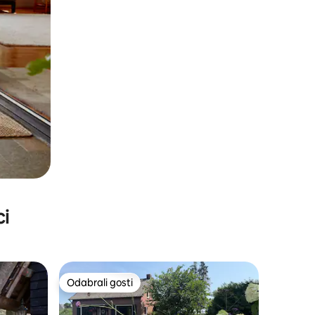
ci
Odabrali gosti
Odabrali gosti