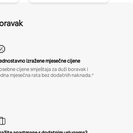
boravak
ednostavno izražene mjesečne cijene
osebne cijene smještaja za duži boravak i
edna mjesečna rata bez dodatnih naknada.*
ražite apartmane s dodatnim uslugama?