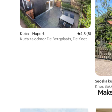
Kuća – Hapert
Prosječna ocjena: 4,
4,8 (5)
Kuća za odmor De Bergplaats, De Keet
Seoska ku
Knus Bakk
Maks