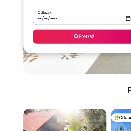
Odlazak
Pretraži
P
Odabra
Među naj