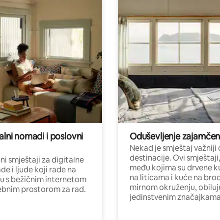
alni nomadi i poslovni
Oduševljenje zajamče
Nekad je smještaj važniji
destinacije. Ovi smještaji
i smještaji za digitalne
među kojima su drvene k
e i ljude koji rade na
na liticama i kuće na bro
nu s bežičnim internetom
mirnom okruženju, obiluj
ebnim prostorom za rad.
jedinstvenim značajkama