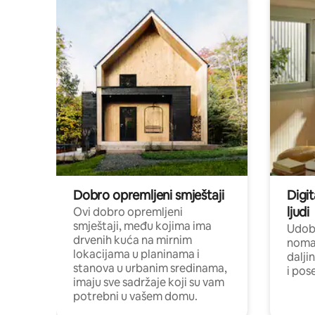
Dobro opremljeni smještaji
Digit
ljudi
Ovi dobro opremljeni
smještaji, među kojima ima
Udobn
drvenih kuća na mirnim
nomad
lokacijama u planinama i
dalji
stanova u urbanim sredinama,
i pos
imaju sve sadržaje koji su vam
potrebni u vašem domu.