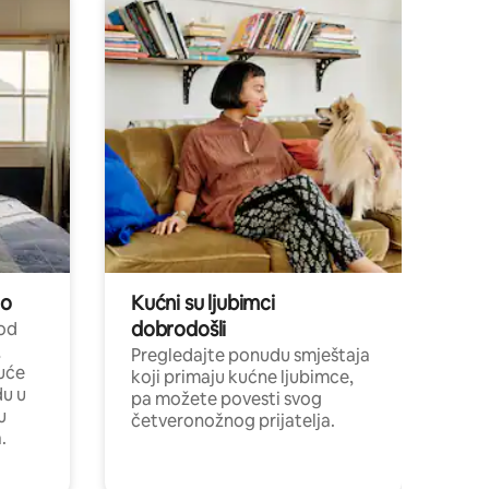
no
Kućni su ljubimci
dobrodošli
 od
,
Pregledajte ponudu smještaja
uće
koji primaju kućne ljubimce,
du u
pa možete povesti svog
u
četveronožnog prijatelja.
.