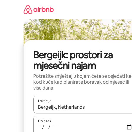
Prijeđi
na
sadržaj
Bergeijk: prostori za
mjesečni najam
Potražite smještaj u kojem ćete se osjećati k
kod kuće kad planirate boravak od mjesec ili
više dana.
Lokacija
Kada budu dostupni rezultati, moći ćete ih pregle
Dolazak