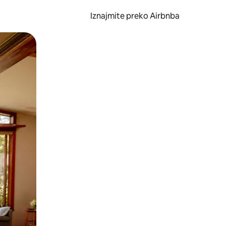
Iznajmite preko Airbnba
li prelaskom prstom po zaslonu.