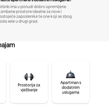
irbnb ima u ponudi dobro opremljene
tambene prostore idealne za nove i
ostojeće zaposlenike te one koji se zbog
osla sele u drugi grad.
 najam
Apartman s
Prostorija za
dodatnim
vježbanje
uslugama