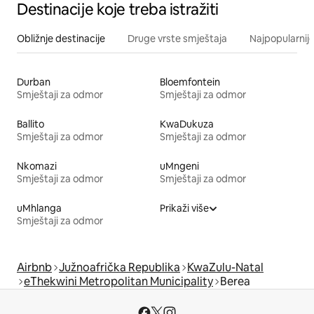
Destinacije koje treba istražiti
Obližnje destinacije
Druge vrste smještaja
Najpopularnije
Durban
Bloemfontein
Smještaji za odmor
Smještaji za odmor
Ballito
KwaDukuza
Smještaji za odmor
Smještaji za odmor
Nkomazi
uMngeni
Smještaji za odmor
Smještaji za odmor
uMhlanga
Prikaži više
Smještaji za odmor
Airbnb
Južnoafrička Republika
KwaZulu-Natal
eThekwini Metropolitan Municipality
Berea