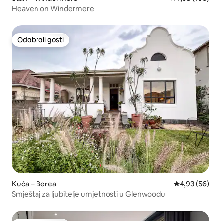
Heaven on Windermere
Odabrali gosti
Odabrali gosti
Kuća – Berea
Prosječna ocje
4,93 (56)
Smještaj za ljubitelje umjetnosti u Glenwoodu