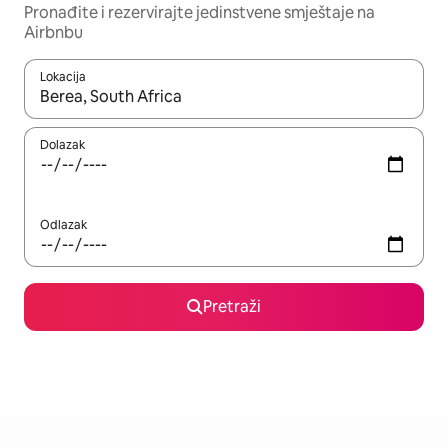
Pronađite i rezervirajte jedinstvene smještaje na
Airbnbu
Lokacija
Kada budu dostupni rezultati, moći ćete ih pregledati koristeći
Dolazak
Odlazak
Pretraži