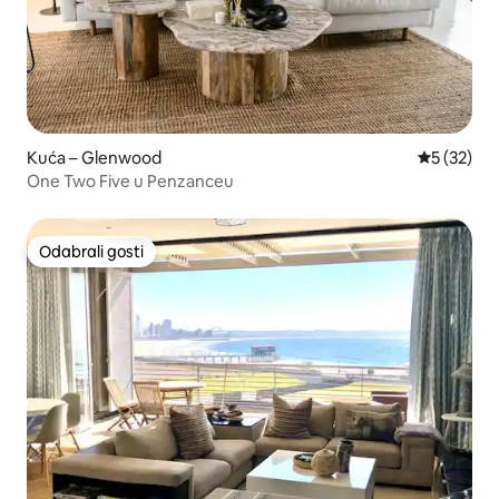
Kuća – Glenwood
Prosječna 
5 (32)
One Two Five u Penzanceu
Odabrali gosti
Odabrali gosti