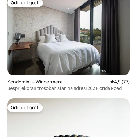
Odabrali gosti
Odabrali gosti
Kondominij – Windermere
Prosječna ocj
4,9 (77)
Besprijekoran trosoban stan na adresi 262 Florida Road
Odabrali gosti
Odabrali gosti