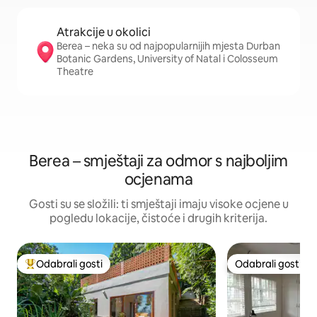
Atrakcije u okolici
Berea – neka su od najpopularnijih mjesta Durban
Botanic Gardens, University of Natal i Colosseum
Theatre
Berea – smještaji za odmor s najboljim
ocjenama
Gosti su se složili: ti smještaji imaju visoke ocjene u
pogledu lokacije, čistoće i drugih kriterija.
Odabrali gosti
Odabrali gosti
Među najviše rangiranima s oznakom „Odabrali gosti”
Odabrali gosti