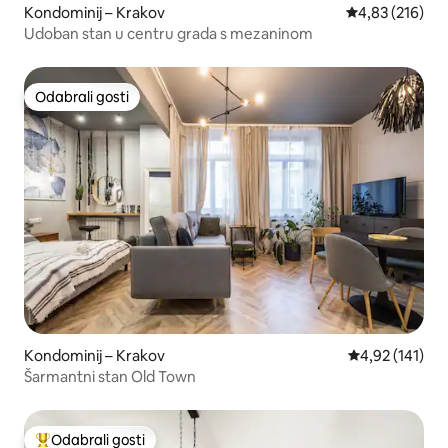
Kondominij – Krakov
Prosječna ocjen
4,83 (216)
Udoban stan u centru grada s mezaninom
Odabrali gosti
Odabrali gosti
Kondominij – Krakov
Prosječna ocjen
4,92 (141)
Šarmantni stan Old Town
Odabrali gosti