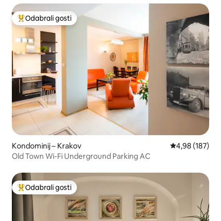
Odabrali gosti
Među najviše rangiranima s oznakom „Odabrali gosti”
Kondominij – Krakov
Prosječna ocjen
4,98 (187)
Old Town Wi-Fi Underground Parking AC
Odabrali gosti
Među najviše rangiranima s oznakom „Odabrali gosti”