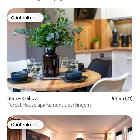
Odabrali gosti
Odabrali gosti
Stan – Krakov
Prosječna ocje
4,95 (21)
Forest House apartament s parkingom
Odabrali gosti
Odabrali gosti