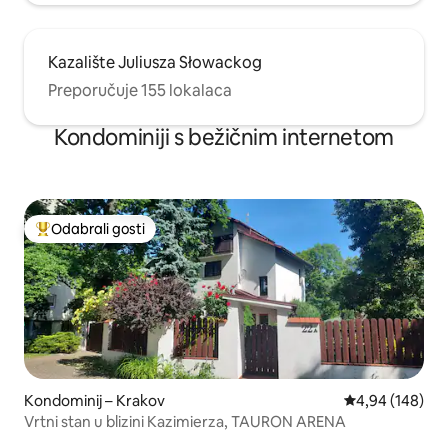
Kazalište Juliusza Słowackog
Preporučuje 155 lokalaca
Kondominiji s bežičnim internetom
Odabrali gosti
Među najviše rangiranima s oznakom „Odabrali gosti”
Kondominij – Krakov
Prosječna ocjen
4,94 (148)
Vrtni stan u blizini Kazimierza, TAURON ARENA