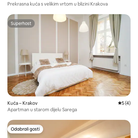
Prekrasna kuća s velikim vrtom u blizini Krakova
Superhost
Superhost
Kuća – Krakov
Prosječna
5 (4)
Apartman u starom dijelu Sarega
Odabrali gosti
Odabrali gosti