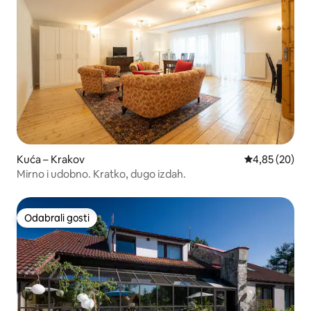
Kuća – Krakov
Prosječna ocje
4,85 (20)
Mirno i udobno. Kratko, dugo izdah.
Odabrali gosti
Odabrali gosti