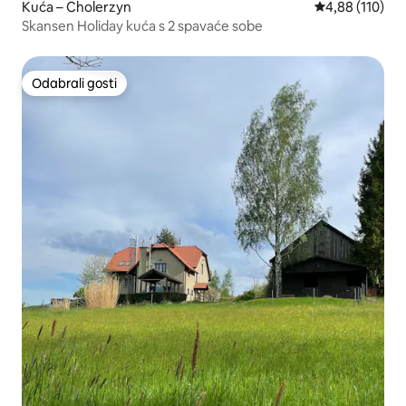
Kuća – Cholerzyn
Prosječna ocjen
4,88 (110)
Skansen Holiday kuća s 2 spavaće sobe
Odabrali gosti
Odabrali gosti