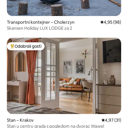
Transportni kontejner – Cholerzyn
Prosječna ocje
4,95 (98)
Skansen Holiday LUX LODGE za 2
Odabrali gosti
Među najviše rangiranima s oznakom „Odabrali gosti”
Stan – Krakov
Prosječna ocje
4,97 (31)
Stan u centru grada s pogledom na dvorac Wawel