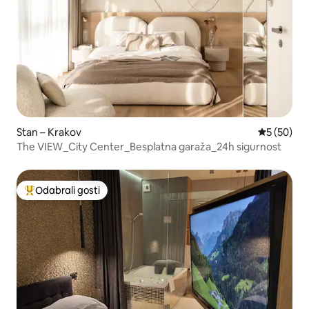
Stan – Krakov
Prosječna o
5 (50)
The VIEW_City Center_Besplatna garaža_24h sigurnost
Odabrali gosti
Među najviše rangiranima s oznakom „Odabrali gosti”