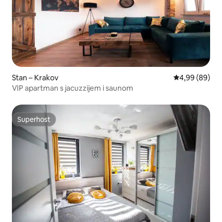
Stan – Krakov
Prosječna ocje
4,99 (89)
VIP apartman s jacuzzijem i saunom
Superhost
Superhost