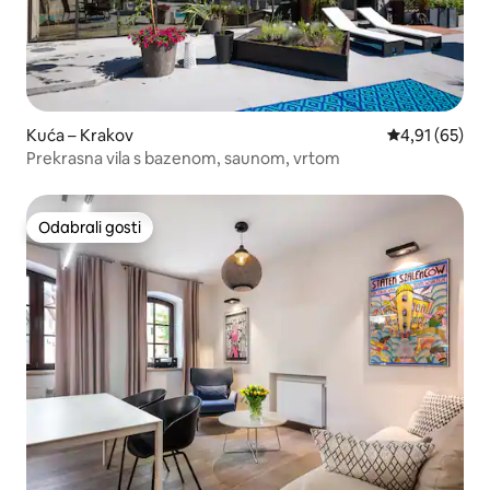
Kuća – Krakov
Prosječna ocje
4,91 (65)
Prekrasna vila s bazenom, saunom, vrtom
Odabrali gosti
Odabrali gosti