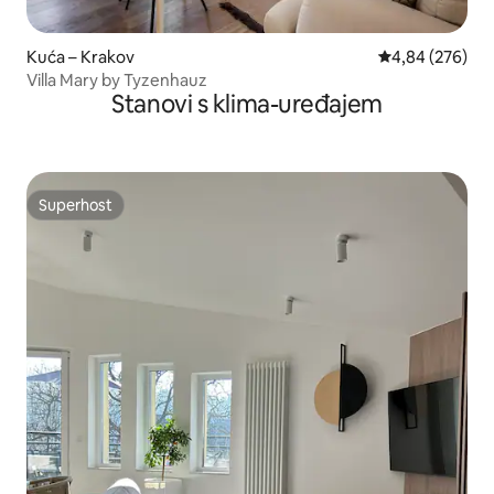
Kuća – Krakov
Prosječna ocjen
4,84 (276)
Villa Mary by Tyzenhauz
Stanovi s klima-uređajem
Superhost
Superhost