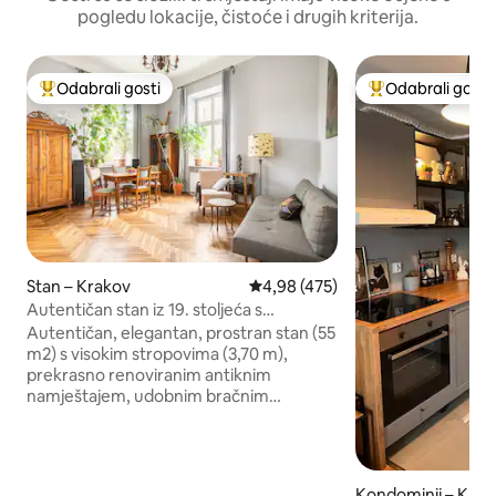
pogledu lokacije, čistoće i drugih kriterija.
Odabrali gosti
Odabrali gosti
Među najviše rangiranima s oznakom „Odabrali gosti”
Među najviše ran
Stan – Krakov
Prosječna ocjena: 4,98/5, recenz
4,98 (475)
Autentičan stan iz 19. stoljeća s
pogledom!
Autentičan, elegantan, prostran stan (55
m2) s visokim stropovima (3,70 m),
prekrasno renoviranim antiknim
namještajem, udobnim bračnim
krevetom, posebno izrađenim
kuhinjskim namještajem s mramornom
radnom pločom. Pravi stan, a ne hotel!
Smještena u gradskoj kući iz 19. stoljeća s
Kondominij – Krak