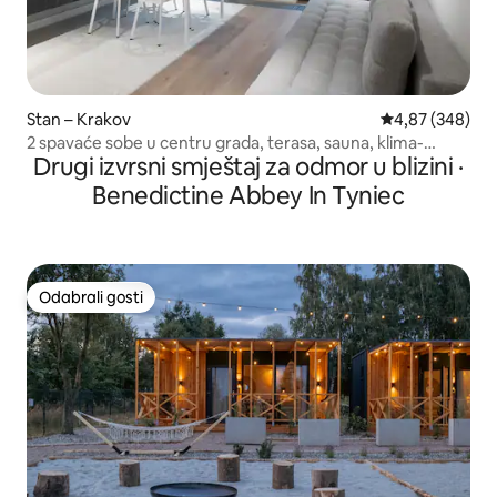
Stan – Krakov
Prosječna ocjen
4,87 (348)
2 spavaće sobe u centru grada, terasa, sauna, klima-
Drugi izvrsni smještaj za odmor u blizini ·
uređaj
Benedictine Abbey In Tyniec
Odabrali gosti
Odabrali gosti