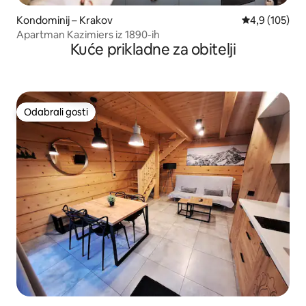
Kondominij – Krakov
Prosječna ocje
4,9 (105)
Apartman Kazimiers iz 1890-ih
Kuće prikladne za obitelji
Odabrali gosti
Odabrali gosti