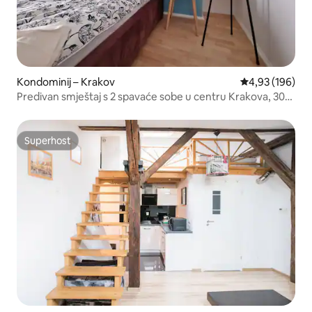
Kondominij – Krakov
Prosječna ocjen
4,93 (196)
Predivan smještaj s 2 spavaće sobe u centru Krakova, 300
m od glavnog trga
Superhost
Superhost