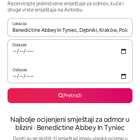
Rezervirajte jedinstvene smještaje za odmor, kuće i
druge vrste smještaja na Airbnbu
Lokacija
Kada budu dostupni rezultati, moći ćete ih pregledati koristeći
Dolazak
Odlazak
Pretraži
Najbolje ocijenjeni smještaji za odmor u
blizini · Benedictine Abbey In Tyniec
Gosti su se složili: ti smještaji imaju visoke ocjene u