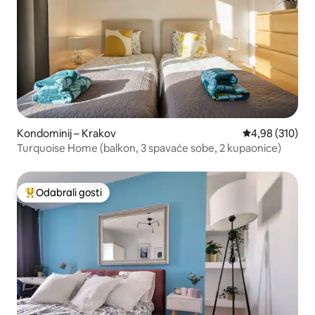
Kondominij – Krakov
Prosječna ocjen
4,98 (310)
Turquoise Home (balkon, 3 spavaće sobe, 2 kupaonice)
Odabrali gosti
Među najviše rangiranima s oznakom „Odabrali gosti”