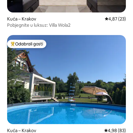
Kuća – Krakov
Prosječna ocje
4,87 (23)
Pobjegnite u luksuz: Villa Wola2
Odabrali gosti
Među najviše rangiranima s oznakom „Odabrali gosti”
Kuća – Krakov
Prosječna ocje
4,98 (83)