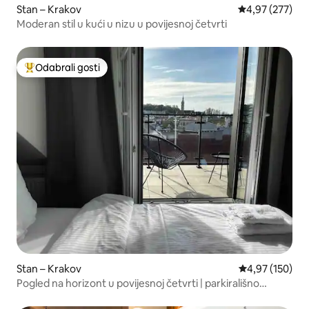
Stan – Krakov
Prosječna ocjen
4,97 (277)
Moderan stil u kući u nizu u povijesnoj četvrti
Odabrali gosti
Među najviše rangiranima s oznakom „Odabrali gosti”
Stan – Krakov
Prosječna ocjen
4,97 (150)
Pogled na horizont u povijesnoj četvrti | parkirališno
mjesto