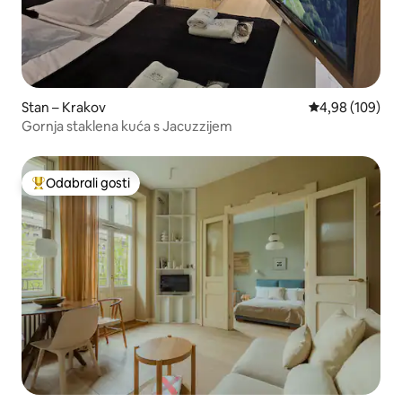
Stan – Krakov
Prosječna ocjen
4,98 (109)
Gornja staklena kuća s Jacuzzijem
Odabrali gosti
Među najviše rangiranima s oznakom „Odabrali gosti”