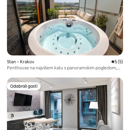
Stan – Krakov
Prosječna
5 (5)
Penthouse na najvišem katu s panoramskim pogledom,
jacuzzijem, garažom i klima-uređajem
Odabrali gosti
Odabrali gosti