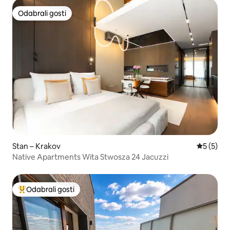
Odabrali gosti
Odabrali gosti
Stan – Krakov
Prosječna
5 (5)
Native Apartments Wita Stwosza 24 Jacuzzi
Odabrali gosti
Među najviše rangiranima s oznakom „Odabrali gosti”