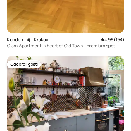
Kondominij – Krakov
Prosječna ocjen
4,95 (194)
Glam Apartment in heart of Old Town - premium spot
Odabrali gosti
Odabrali gosti