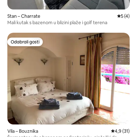
Stan – Charrate
Prosječna
5 (4)
Mali kutak s bazenom u blizini plaže i golf terena
Odabrali gosti
Odabrali gosti
Vila – Bouznika
Prosječna oc
4,9 (31)