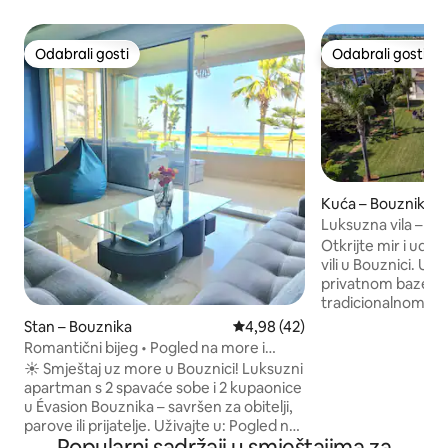
Odabrali gosti
Odabrali gosti
Odabrali gosti
Odabrali gosti
Kuća – Bouznika
Luksuzna vila – ba
Otkrijte mir i udo
vili u Bouznici. Uži
privatnom bazenu
tradicionalnom 
salonu u marokansk
Stan – Bouznika
Prosječna ocjena: 4,98/5, recen
4,98 (42)
spavaće sobe sa 
Romantični bijeg • Pogled na more i
prostrani dnevni 
bazen u Bouzniki
☀️ Smještaj uz more u Bouznici! Luksuzni
opremljenu kuhinj
apartman s 2 spavaće sobe i 2 kupaonice
opuštanje s obitelji 
u Évasion Bouznika – savršen za obitelji,
se nalazi između R
parove ili prijatelje. Uživajte u: Pogled na
blizini plaža i terena za g
Popularni sadržaji u smještajima za
🌊 more i plaža na par minuta hoda 🏊