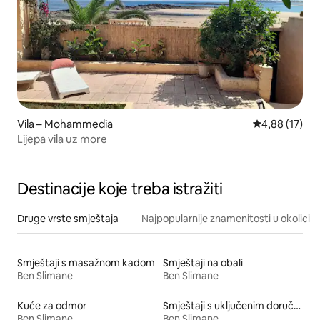
Vila – Mohammedia
Prosječna ocje
4,88 (17)
Lijepa vila uz more
Destinacije koje treba istražiti
Druge vrste smještaja
Najpopularnije znamenitosti u okolici
Smještaji s masažnom kadom
Smještaji na obali
Ben Slimane
Ben Slimane
Kuće za odmor
Smještaji s uključenim doručkom
Ben Slimane
Ben Slimane