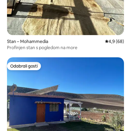
Stan – Mohammedia
Prosječna ocj
4,9 (68)
Profinjen stan s pogledom na more
Odabrali gosti
Odabrali gosti