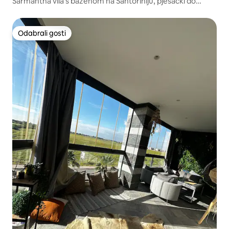
Šarmantna vila s bazenom na Santoriniju, pješački do
plaže!
Odabrali gosti
Odabrali gosti