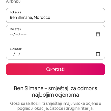
Airbnbu
Lokacija
Kada budu dostupni rezultati, moći ćete ih pregledati koristeći
Dolazak
Odlazak
Pretraži
Ben Slimane – smještaji za odmor s
najboljim ocjenama
Gosti su se složili: ti smještaji imaju visoke ocjene u
pogledu lokacije, čistoće i drugih kriterija.