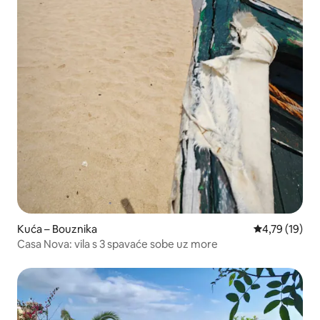
Kuća – Bouznika
Prosječna ocje
4,79 (19)
Casa Nova: vila s 3 spavaće sobe uz more