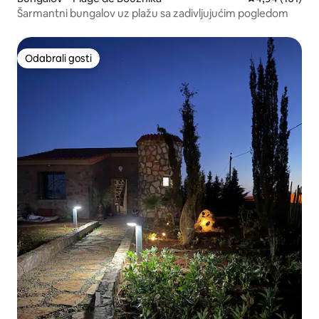
Šarmantni bungalov uz plažu sa zadivljujućim pogledom
Odabrali gosti
Odabrali gosti