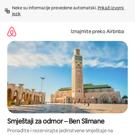
Prijeđi
Neke su informacije prevedene automatski. 
Prikaži izvorni 
na
jezik
sadržaj
Iznajmite preko Airbnba
Smještaji za odmor – Ben Slimane
Pronađite i rezervirajte jedinstvene smještaje na