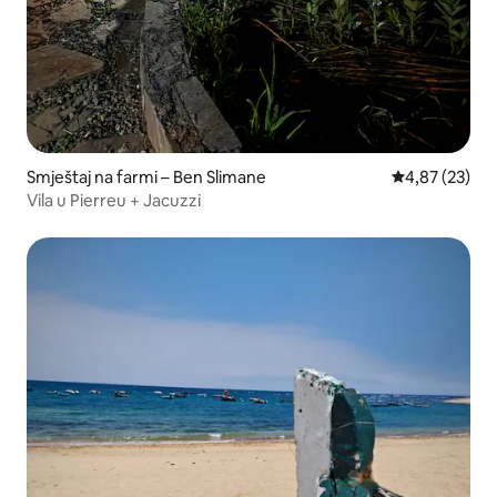
Smještaj na farmi – Ben Slimane
Prosječna ocje
4,87 (23)
Vila u Pierreu + Jacuzzi