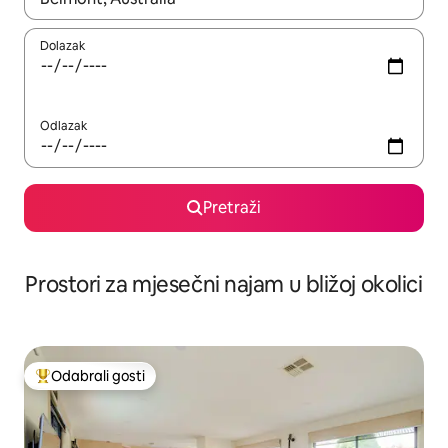
Dolazak
Odlazak
Pretraži
Prostori za mjesečni najam u bližoj okolici
Odabrali gosti
Među najviše rangiranima s oznakom „Odabrali gosti”