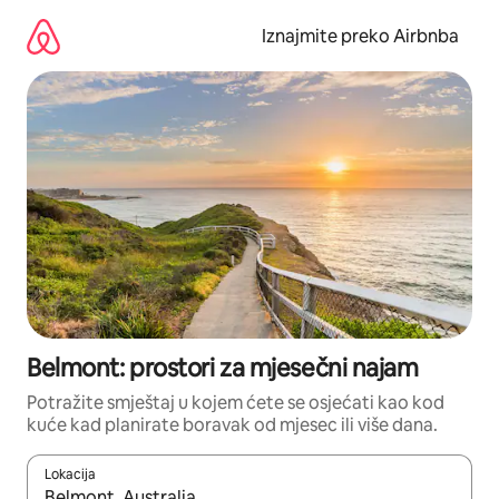
Prijeđi
na
Iznajmite preko Airbnba
sadržaj
Belmont: prostori za mjesečni najam
Potražite smještaj u kojem ćete se osjećati kao kod
kuće kad planirate boravak od mjesec ili više dana.
Lokacija
Kada budu dostupni rezultati, moći ćete ih pregledati koristeći