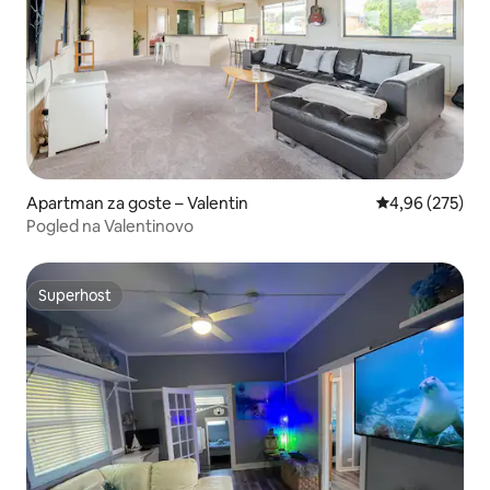
Apartman za goste – Valentin
Prosječna ocjen
4,96 (275)
Pogled na Valentinovo
Superhost
Superhost