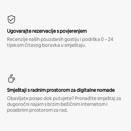
Ugovarajte rezervacije s povjerenjem
Recenzije naših pouzdanih gostiju i podrška 0 – 24
tijekom čitavog boravka u smještaju.
Smještaji s radnim prostorom za digitalne nomade
Obavljate posao dok putujete? Pronađite smještaj za
dugoročni najam s brzim bežičnim internetom i
posebnim prostorom za rad.