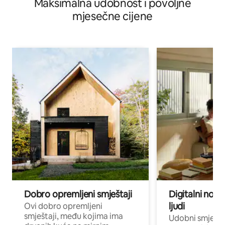
Maksimalna udobnost i povoljne
krevet Jedna sofa
mjesečne cijene
Dobro opremljeni smještaji
Digitalni noma
ljudi
Ovi dobro opremljeni
smještaji, među kojima ima
Udobni smještaj