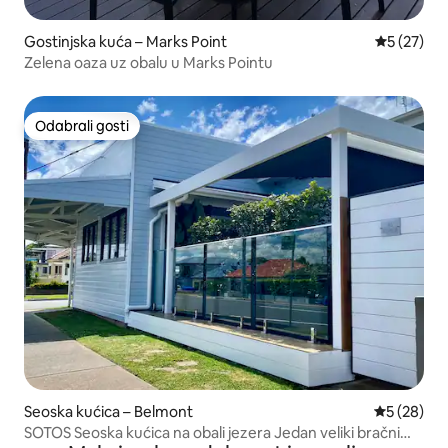
Gostinjska kuća – Marks Point
Prosječna 
5 (27)
Zelena oaza uz obalu u Marks Pointu
Odabrali gosti
Odabrali gosti
Seoska kućica – Belmont
Prosječna o
5 (28)
SOTOS Seoska kućica na obali jezera Jedan veliki bračni