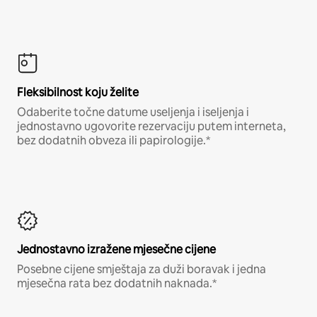
Fleksibilnost koju želite
Odaberite točne datume useljenja i iseljenja i
jednostavno ugovorite rezervaciju putem interneta,
bez dodatnih obveza ili papirologije.*
Jednostavno izražene mjesečne cijene
Posebne cijene smještaja za duži boravak i jedna
mjesečna rata bez dodatnih naknada.*