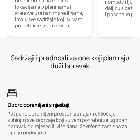
drvenih kuća na mirnim
nomade i ljude 
lokacijama u planinama i
daljinu s bežič
stanova u urbanim sredinama,
i posebnim pro
imaju sve sadržaje koji su vam
potrebni u vašem domu.
Sadržaji i prednosti za one koji planiraju
duži boravak
Dobro opremljeni smještaji
Potpuno opremljeni prostori za najam uključuju
kuhinju i sve sadržaje koji su vam potrebni za ugodan
boravak od mjesec ili više dana. Savršena zamjena za
opciju podnajma.