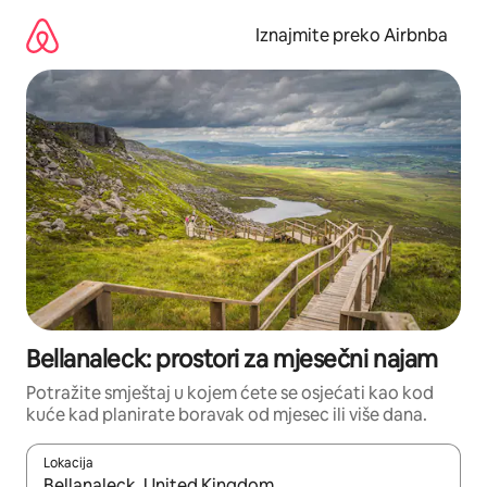
Prijeđi
na
Iznajmite preko Airbnba
sadržaj
Bellanaleck: prostori za mjesečni najam
Potražite smještaj u kojem ćete se osjećati kao kod
kuće kad planirate boravak od mjesec ili više dana.
Lokacija
Kada budu dostupni rezultati, moći ćete ih pregledati koristeći