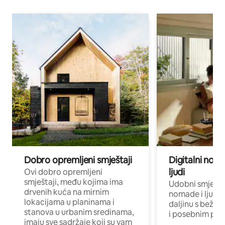
Dobro opremljeni smještaji
Digitalni noma
ljudi
Ovi dobro opremljeni
smještaji, među kojima ima
Udobni smještaj
drvenih kuća na mirnim
nomade i ljude 
lokacijama u planinama i
daljinu s bežič
stanova u urbanim sredinama,
i posebnim pro
imaju sve sadržaje koji su vam