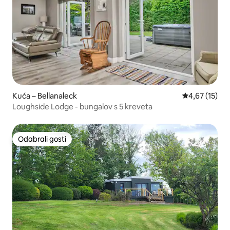
Kuća – Bellanaleck
Prosječna ocje
4,67 (15)
Loughside Lodge - bungalov s 5 kreveta
Odabrali gosti
Odabrali gosti