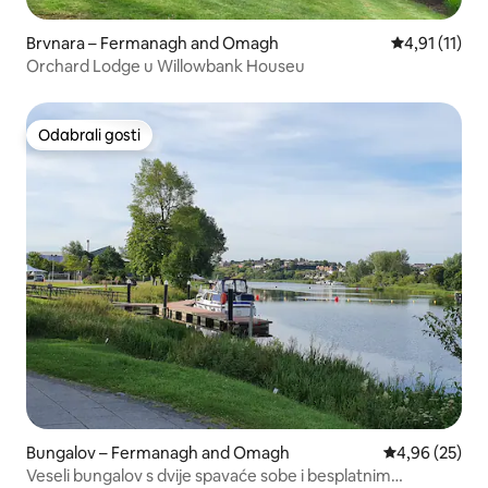
Brvnara – Fermanagh and Omagh
Prosječna ocj
4,91 (11)
Orchard Lodge u Willowbank Houseu
Odabrali gosti
Odabrali gosti
Bungalov – Fermanagh and Omagh
Prosječna ocje
4,96 (25)
Veseli bungalov s dvije spavaće sobe i besplatnim