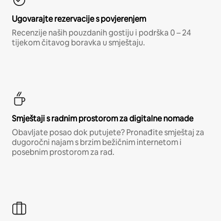
Ugovarajte rezervacije s povjerenjem
Recenzije naših pouzdanih gostiju i podrška 0 – 24
tijekom čitavog boravka u smještaju.
Smještaji s radnim prostorom za digitalne nomade
Obavljate posao dok putujete? Pronađite smještaj za
dugoročni najam s brzim bežičnim internetom i
posebnim prostorom za rad.