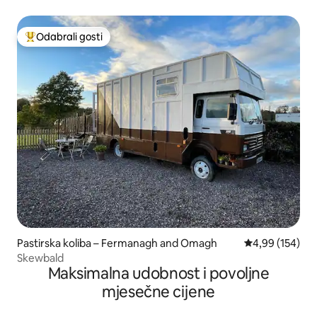
parkingom
Odabrali gosti
Među najviše rangiranima s oznakom „Odabrali gosti”
Pastirska koliba – Fermanagh and Omagh
Prosječna ocjen
4,99 (154)
Skewbald
Maksimalna udobnost i povoljne
mjesečne cijene