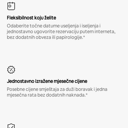
Fleksibilnost koju želite
Odaberite točne datume useljenja i iseljenja i
jednostavno ugovorite rezervaciju putem interneta,
bez dodatnih obveza ili papirologije.*
Jednostavno izražene mjesečne cijene
Posebne cijene smještaja za duži boravak i jedna
mjesečna rata bez dodatnih naknada.*