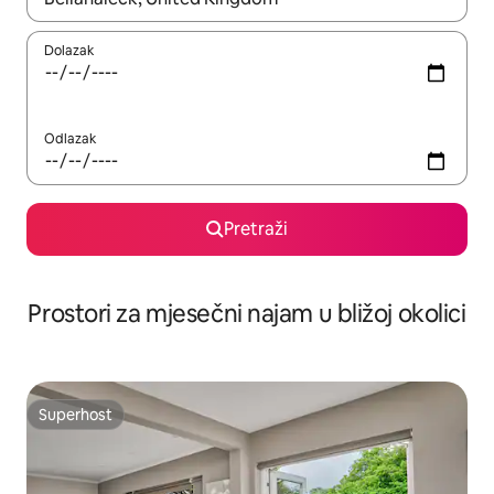
Dolazak
Odlazak
Pretraži
Prostori za mjesečni najam u bližoj okolici
Superhost
Superhost