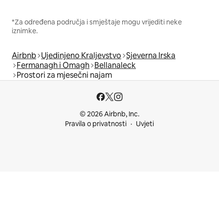
*Za određena područja i smještaje mogu vrijediti neke
iznimke.
Airbnb
Ujedinjeno Kraljevstvo
Sjeverna Irska
Fermanagh i Omagh
Bellanaleck
Prostori za mjesečni najam
© 2026 Airbnb, Inc.
Pravila o privatnosti
Uvjeti