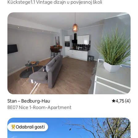
Kückstege1.1 Vintage dizajn u povijesnoj školi
Stan – Bedburg-Hau
Prosječna oc
4,75 (4)
BE07 Nice 1-Room-Apartment
Odabrali gosti
Među najviše rangiranima s oznakom „Odabrali gosti”