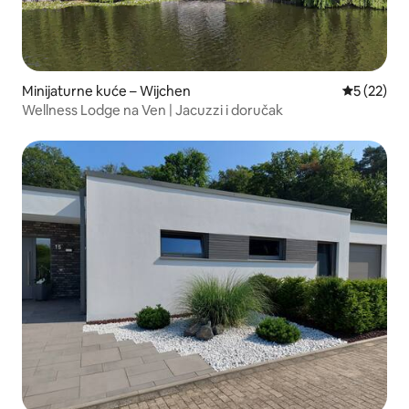
Minijaturne kuće – Wijchen
Prosječna 
5 (22)
Wellness Lodge na Ven | Jacuzzi i doručak