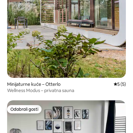
Minijaturne kuće – Otterlo
Prosječna
5 (5)
Wellness Modus – privatna sauna
Odabrali gosti
Odabrali gosti