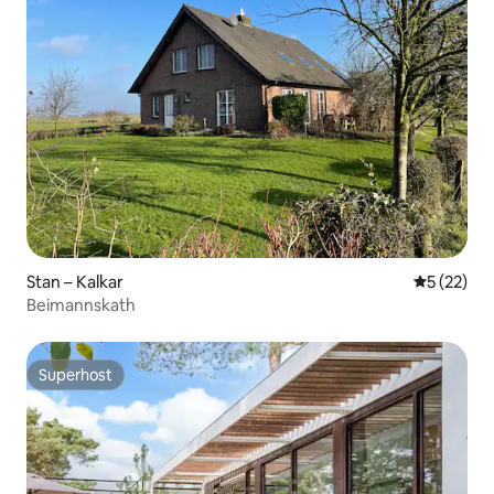
Stan – Kalkar
Prosječna 
5 (22)
Beimannskath
Superhost
Superhost