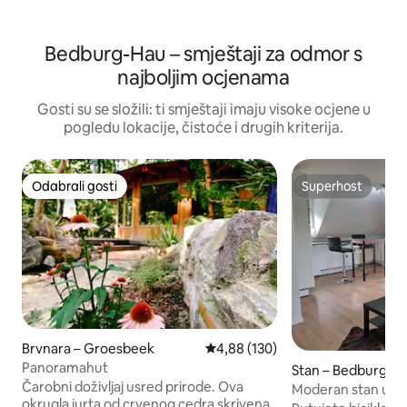
Bedburg-Hau – smještaji za odmor s
najboljim ocjenama
Gosti su se složili: ti smještaji imaju visoke ocjene u
pogledu lokacije, čistoće i drugih kriterija.
Odabrali gosti
Superhost
Odabrali gosti
Superhost
Brvnara – Groesbeek
Prosječna ocjena: 4,88/5, recenz
4,88 (130)
Panoramahut
Stan – Bedburg-H
Čarobni doživljaj usred prirode. Ova
Moderan stan u pot
okrugla jurta od crvenog cedra skrivena
balkonom na jugu