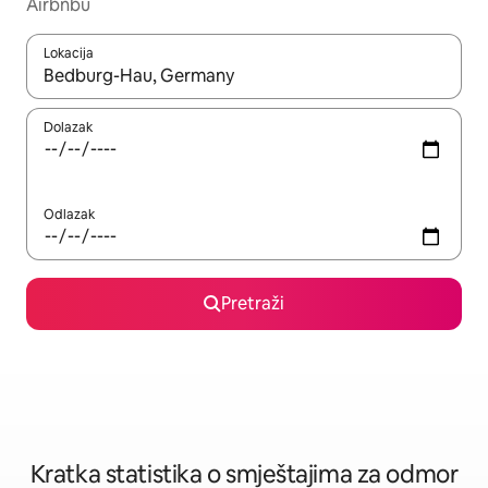
Airbnbu
Lokacija
Kada budu dostupni rezultati, moći ćete ih pregledati koristeći
Dolazak
Odlazak
Pretraži
Kratka statistika o smještajima za odmor