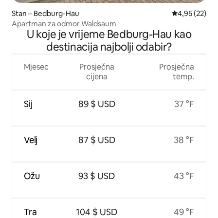
Stan – Bedburg-Hau
Prosječna ocje
4,95 (22)
Apartman za odmor Waldsaum
U koje je vrijeme Bedburg-Hau kao
destinacija najbolji odabir?
Mjesec
Prosječna
Prosječna
cijena
temp.
Sij
89 $ USD
37 °F
Velj
87 $ USD
38 °F
Ožu
93 $ USD
43 °F
Tra
104 $ USD
49 °F