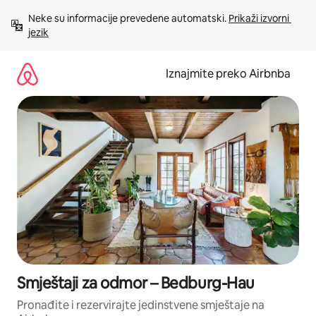
Prijeđi
Neke su informacije prevedene automatski. 
Prikaži izvorni 
na
jezik
sadržaj
Iznajmite preko Airbnba
Smještaji za odmor – Bedburg-Hau
Pronađite i rezervirajte jedinstvene smještaje na