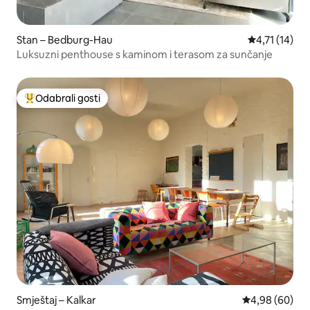
Stan – Bedburg-Hau
Prosječna ocj
4,71 (14)
Luksuzni penthouse s kaminom i terasom za sunčanje
Odabrali gosti
Među najviše rangiranima s oznakom „Odabrali gosti”
Smještaj – Kalkar
Prosječna ocje
4,98 (60)