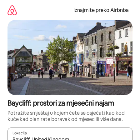
Prijeđi
na
Iznajmite preko Airbnba
sadržaj
Baycliff: prostori za mjesečni najam
Potražite smještaj u kojem ćete se osjećati kao kod
kuće kad planirate boravak od mjesec ili više dana.
Lokacija
Kada budu dostupni rezultati, moći ćete ih pregledati koristeći