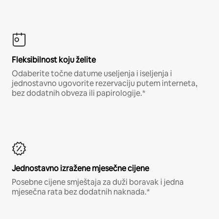
Fleksibilnost koju želite
Odaberite točne datume useljenja i iseljenja i
jednostavno ugovorite rezervaciju putem interneta,
bez dodatnih obveza ili papirologije.*
Jednostavno izražene mjesečne cijene
Posebne cijene smještaja za duži boravak i jedna
mjesečna rata bez dodatnih naknada.*