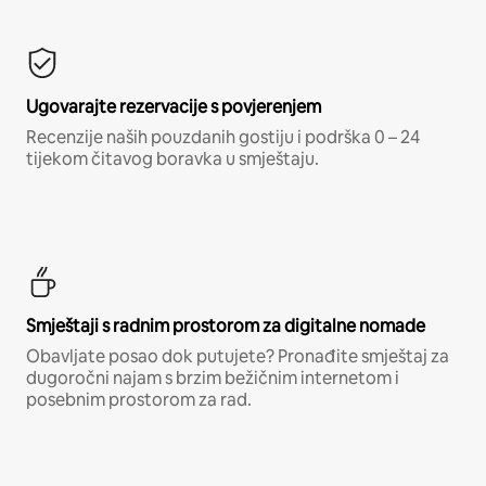
Ugovarajte rezervacije s povjerenjem
Recenzije naših pouzdanih gostiju i podrška 0 – 24
tijekom čitavog boravka u smještaju.
Smještaji s radnim prostorom za digitalne nomade
Obavljate posao dok putujete? Pronađite smještaj za
dugoročni najam s brzim bežičnim internetom i
posebnim prostorom za rad.