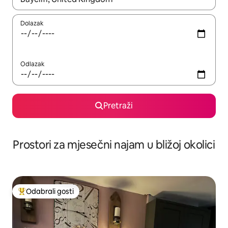
Dolazak
Odlazak
Pretraži
Prostori za mjesečni najam u bližoj okolici
Odabrali gosti
Među najviše rangiranima s oznakom „Odabrali gosti”