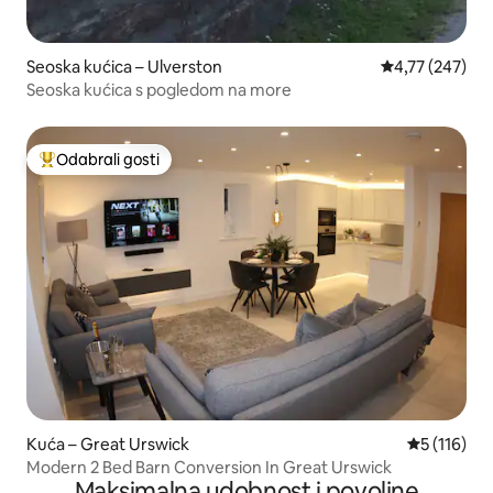
Seoska kućica – Ulverston
Prosječna ocjen
4,77 (247)
Seoska kućica s pogledom na more
Odabrali gosti
Među najviše rangiranima s oznakom „Odabrali gosti”
Kuća – Great Urswick
Prosječna o
5 (116)
Modern 2 Bed Barn Conversion In Great Urswick
Maksimalna udobnost i povoljne