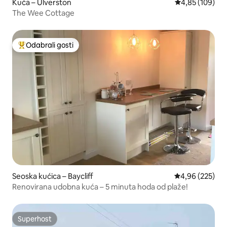
Kuća – Ulverston
Prosječna ocjen
4,85 (109)
The Wee Cottage
Odabrali gosti
Među najviše rangiranima s oznakom „Odabrali gosti”
Seoska kućica – Baycliff
Prosječna ocjen
4,96 (225)
Renovirana udobna kuća – 5 minuta hoda od plaže!
Superhost
Superhost