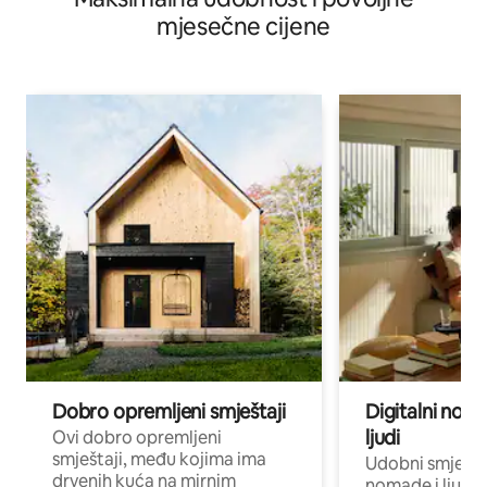
mjesečne cijene
Dobro opremljeni smještaji
Digitalni noma
ljudi
Ovi dobro opremljeni
smještaji, među kojima ima
Udobni smještaj
drvenih kuća na mirnim
nomade i ljude 