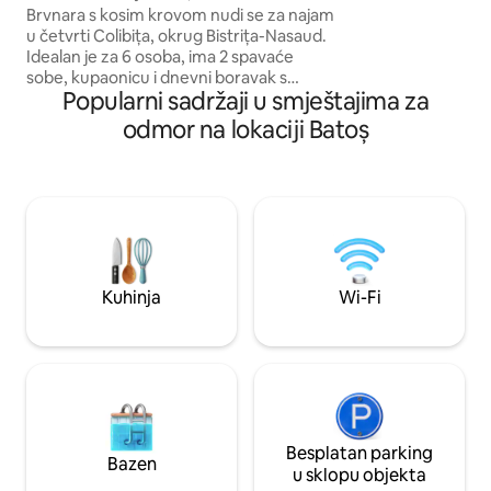
kilometara, a isto
Brvnara s kosim krovom nudi se za najam
stanica CFR i auto
u četvrti Colibița, okrug Bistrița-Nasaud.
samo 5 minuta. U n
Idealan je za 6 osoba, ima 2 spavaće
udaljenoj manje od
sobe, kupaonicu i dnevni boravak s
trgovine namirnica
Popularni sadržaji u smještajima za
kutnom sofom na razvlačenje, potpuno
Profi, restorani itd
opremljenu kuhinju, jacuzzi, prostor za
odmor na lokaciji Batoș
roštilj i ložište, blagovaonicu, besplatan
internet, TV i parkirna mjesta. Iz kućice
se pruža prekrasan pogled na jezero, a
ima i privatni prilazni put do jezera, zbog
čega je savršena za opuštanje i ugodne
trenutke u svako godišnje doba. Postoji
mogućnost najma terenskih vozila /
brodova /Sailera itd.
Kuhinja
Wi-Fi
Besplatan parking
Bazen
u sklopu objekta