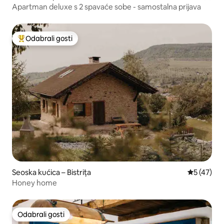
Apartman deluxe s 2 spavaće sobe - samostalna prijava
Odabrali gosti
Među najviše rangiranima s oznakom „Odabrali gosti”
Seoska kućica – Bistrița
Prosječna 
5 (47)
Honey home
Odabrali gosti
Odabrali gosti