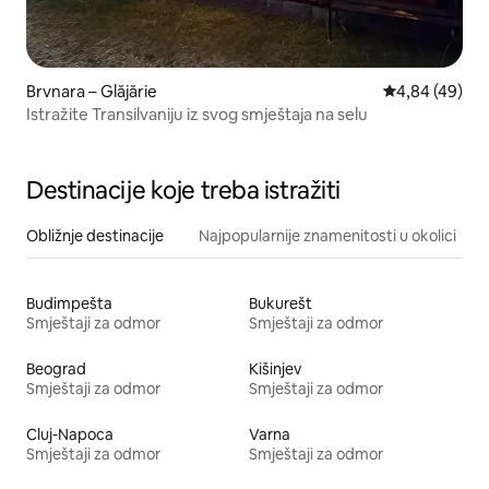
Brvnara – Glăjărie
Prosječna ocje
4,84 (49)
Istražite Transilvaniju iz svog smještaja na selu
Destinacije koje treba istražiti
Obližnje destinacije
Najpopularnije znamenitosti u okolici
Budimpešta
Bukurešt
Smještaji za odmor
Smještaji za odmor
Beograd
Kišinjev
Smještaji za odmor
Smještaji za odmor
Cluj-Napoca
Varna
Smještaji za odmor
Smještaji za odmor