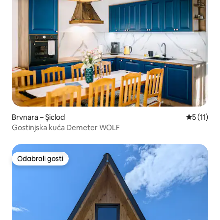
Brvnara – Șiclod
Prosječna 
5 (11)
Gostinjska kuća Demeter WOLF
Odabrali gosti
Odabrali gosti