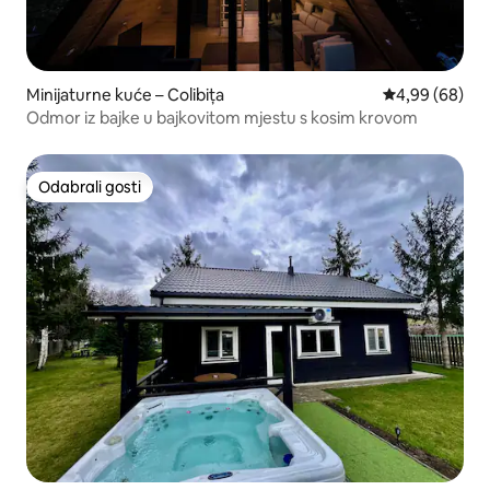
Minijaturne kuće – Colibița
Prosječna ocje
4,99 (68)
Odmor iz bajke u bajkovitom mjestu s kosim krovom
Odabrali gosti
Odabrali gosti