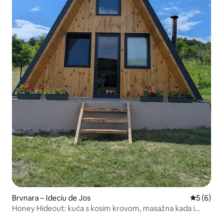
Brvnara – Ideciu de Jos
Prosječna
5 (6)
Honey Hideout: kuća s kosim krovom, masažna kada i
logorska vatra