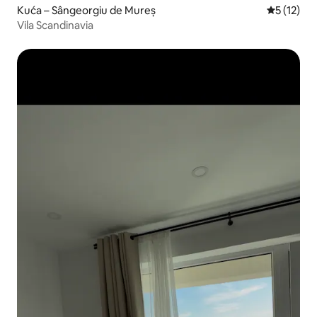
Kuća – Sângeorgiu de Mureș
Prosječna 
5 (12)
Vila Scandinavia