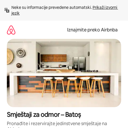
Prijeđi
Neke su informacije prevedene automatski. 
Prikaži izvorni 
na
jezik
sadržaj
Iznajmite preko Airbnba
Smještaji za odmor – Batoș
Pronađite i rezervirajte jedinstvene smještaje na