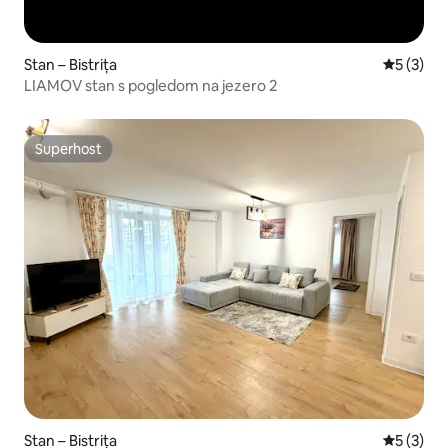
Stan – Bistrița
Prosječna
5 (3)
LIAMOV stan s pogledom na jezero 2
Superhost
Superhost
Stan – Bistrița
Prosječna
5 (3)