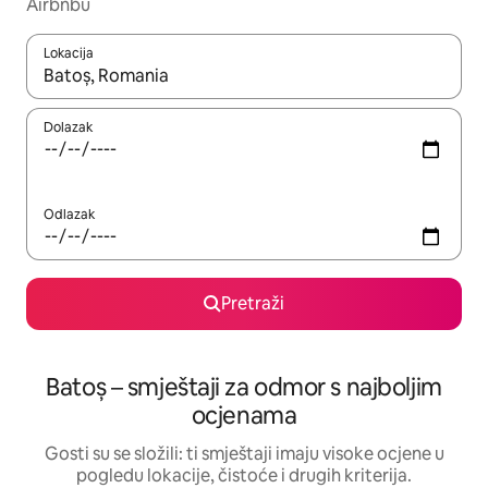
Airbnbu
Lokacija
Kada budu dostupni rezultati, moći ćete ih pregledati koristeći
Dolazak
Odlazak
Pretraži
Batoș – smještaji za odmor s najboljim
ocjenama
Gosti su se složili: ti smještaji imaju visoke ocjene u
pogledu lokacije, čistoće i drugih kriterija.