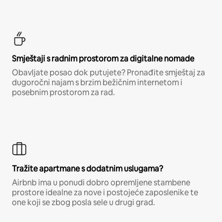
Smještaji s radnim prostorom za digitalne nomade
Obavljate posao dok putujete? Pronađite smještaj za
dugoročni najam s brzim bežičnim internetom i
posebnim prostorom za rad.
Tražite apartmane s dodatnim uslugama?
Airbnb ima u ponudi dobro opremljene stambene
prostore idealne za nove i postojeće zaposlenike te
one koji se zbog posla sele u drugi grad.