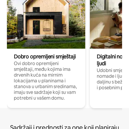
Dobro opremljeni smještaji
Digitalni noma
ljudi
Ovi dobro opremljeni
smještaji, među kojima ima
Udobni smještaj
drvenih kuća na mirnim
nomade i ljude 
lokacijama u planinama i
daljinu s bežič
stanova u urbanim sredinama,
i posebnim pro
imaju sve sadržaje koji su vam
potrebni u vašem domu.
Sadržaji i prednosti za one koji planiraju