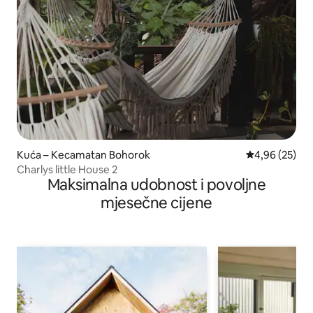
Kuća – Kecamatan Bohorok
Prosječna ocje
4,96 (25)
Charlys little House 2
Maksimalna udobnost i povoljne
mjesečne cijene