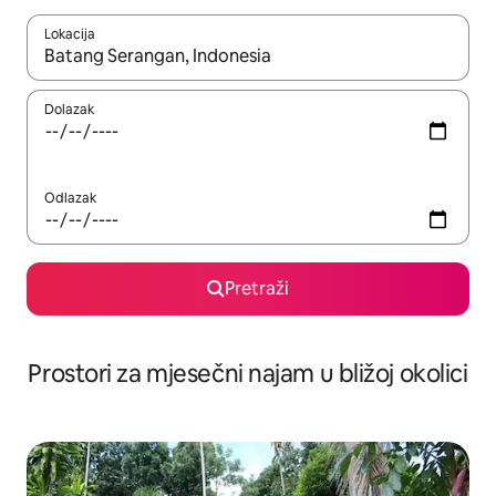
Lokacija
Kada budu dostupni rezultati, moći ćete ih pregledati koristeći
Dolazak
Odlazak
Pretraži
Prostori za mjesečni najam u bližoj okolici