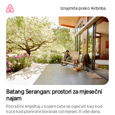
Prijeđi
na
Iznajmite preko Airbnba
sadržaj
Batang Serangan: prostori za mjesečni
najam
Potražite smještaj u kojem ćete se osjećati kao kod
kuće kad planirate boravak od mjesec ili više dana.