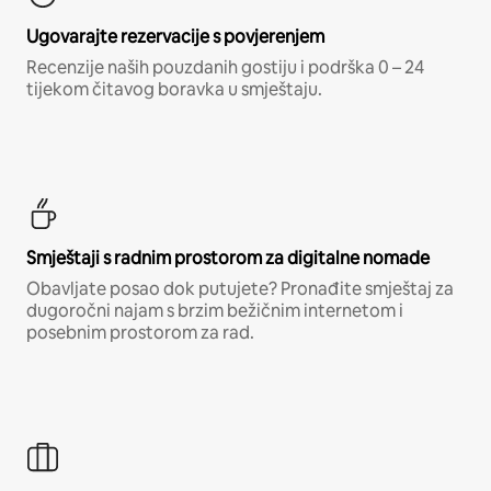
Ugovarajte rezervacije s povjerenjem
Recenzije naših pouzdanih gostiju i podrška 0 – 24
tijekom čitavog boravka u smještaju.
Smještaji s radnim prostorom za digitalne nomade
Obavljate posao dok putujete? Pronađite smještaj za
dugoročni najam s brzim bežičnim internetom i
posebnim prostorom za rad.