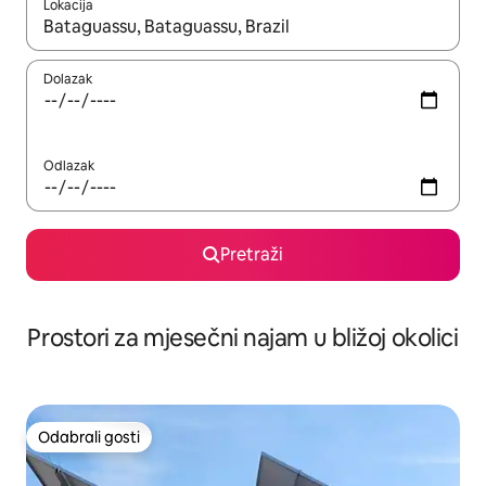
Lokacija
Kada budu dostupni rezultati, moći ćete ih pregledati koristeći
Dolazak
Odlazak
Pretraži
Prostori za mjesečni najam u bližoj okolici
Odabrali gosti
Odabrali gosti