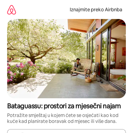
Prijeđi
na
Iznajmite preko Airbnba
sadržaj
Bataguassu: prostori za mjesečni najam
Potražite smještaj u kojem ćete se osjećati kao kod
kuće kad planirate boravak od mjesec ili više dana.