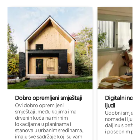
Dobro opremljeni smještaji
Digitalni noma
ljudi
Ovi dobro opremljeni
smještaji, među kojima ima
Udobni smještaj
drvenih kuća na mirnim
nomade i ljude 
lokacijama u planinama i
daljinu s bežič
stanova u urbanim sredinama,
i posebnim pro
imaju sve sadržaje koji su vam