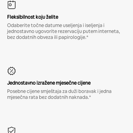
Fleksibilnost koju želite
Odaberite točne datume useljenja i iseljenja i
jednostavno ugovorite rezervaciju putem interneta,
bez dodatnih obveza ili papirologije.*
Jednostavno izražene mjesečne cijene
Posebne cijene smještaja za duži boravak i jedna
mjesečna rata bez dodatnih naknada.*