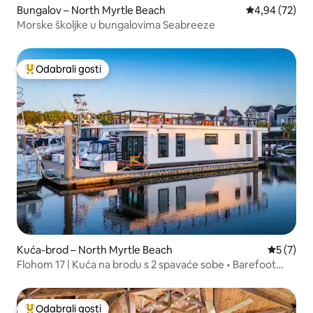
Bungalov – North Myrtle Beach
Prosječna ocje
4,94 (72)
Morske školjke u bungalovima Seabreeze
Odabrali gosti
Među najviše rangiranima s oznakom „Odabrali gosti”
Kuća-brod – North Myrtle Beach
Prosječna
5 (7)
Flohom 17 | Kuća na brodu s 2 spavaće sobe • Barefoot
Landing
Odabrali gosti