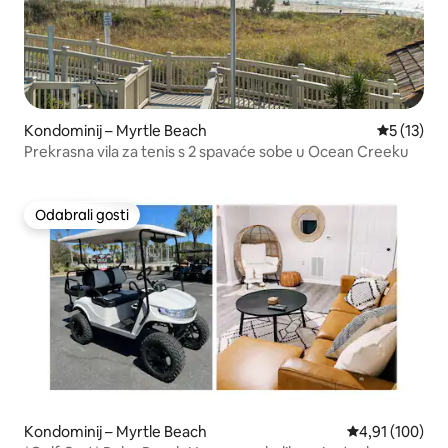
Kondominij – Myrtle Beach
Prosječna 
5 (13)
Prekrasna vila za tenis s 2 spavaće sobe u Ocean Creeku
Odabrali gosti
Odabrali gosti
Kondominij – Myrtle Beach
Prosječna ocjen
4,91 (100)