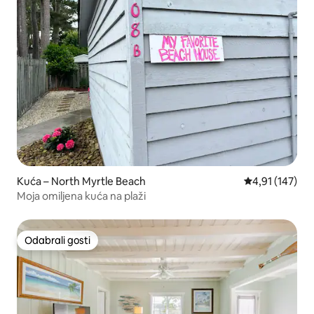
Kuća – North Myrtle Beach
Prosječna ocjen
4,91 (147)
Moja omiljena kuća na plaži
Odabrali gosti
Odabrali gosti