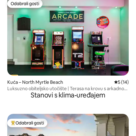
Odabrali gosti
Odabrali gosti
Kuća – North Myrtle Beach
Prosječna 
5 (14)
Luksuzno obiteljsko utočište | Terasa na krovu s arkadnom
Stanovi s klima-uređajem
sobom
Odabrali gosti
Među najviše rangiranima s oznakom „Odabrali gosti”