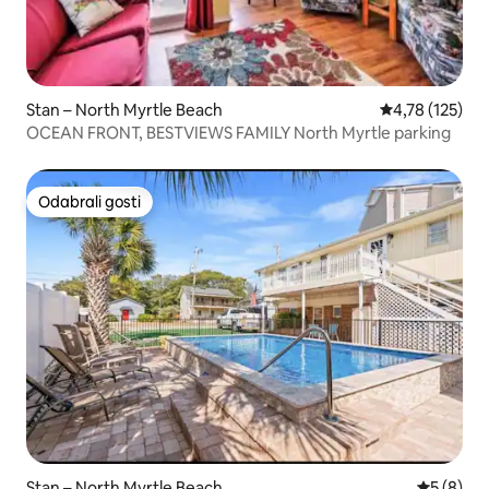
Stan – North Myrtle Beach
Prosječna ocjen
4,78 (125)
OCEAN FRONT, BESTVIEWS FAMILY North Myrtle parking
Odabrali gosti
Odabrali gosti
Stan – North Myrtle Beach
Prosječna
5 (8)