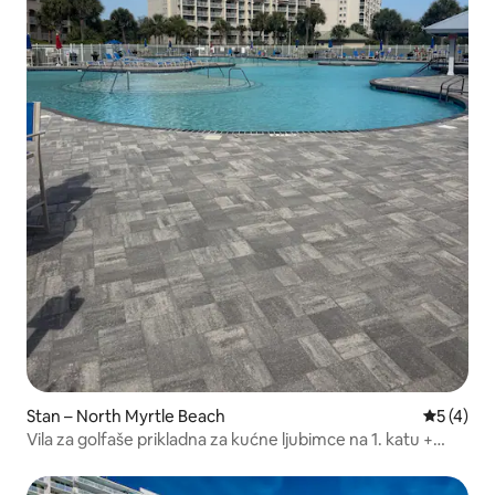
Stan – North Myrtle Beach
Prosječna
5 (4)
Vila za golfaše prikladna za kućne ljubimce na 1. katu +
bračni krevet (širine 180 – 200 cm) + bazen