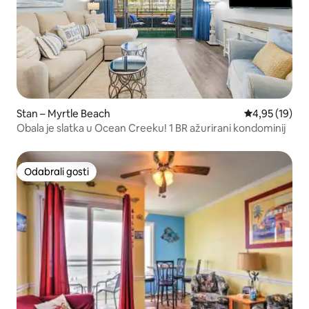
Stan – Myrtle Beach
Prosječna ocje
4,95 (19)
Obala je slatka u Ocean Creeku! 1 BR ažurirani kondominij
Odabrali gosti
Odabrali gosti