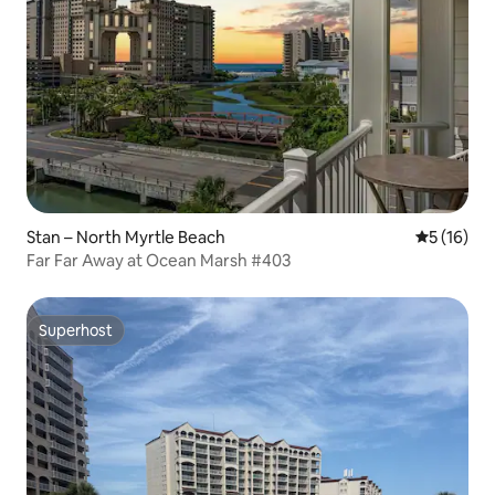
Stan – North Myrtle Beach
Prosječna 
5 (16)
Far Far Away at Ocean Marsh #403
Superhost
Superhost