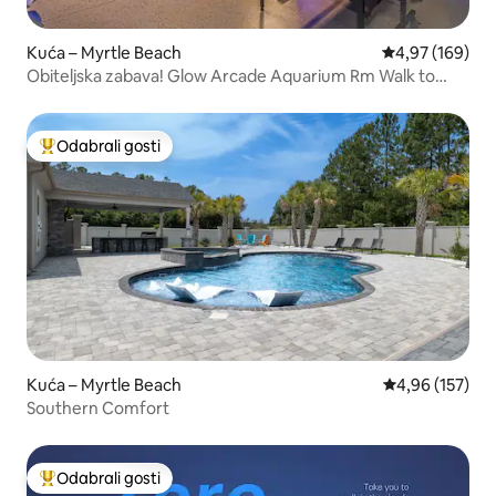
Kuća – Myrtle Beach
Prosječna ocjen
4,97 (169)
Obiteljska zabava! Glow Arcade Aquarium Rm Walk to
Beach
Odabrali gosti
Među najviše rangiranima s oznakom „Odabrali gosti”
Kuća – Myrtle Beach
Prosječna ocjen
4,96 (157)
Southern Comfort
Odabrali gosti
Među najviše rangiranima s oznakom „Odabrali gosti”