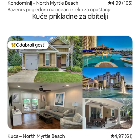
Kondominij – North Myrtle Beach
Prosječna ocjen
4,99 (105)
Bazeni s pogledom na ocean i rijeka za opuštanje
Kuće prikladne za obitelji
Odabrali gosti
Među najviše rangiranima s oznakom „Odabrali gosti”
Kuća – North Myrtle Beach
Prosječna ocje
4,97 (61)