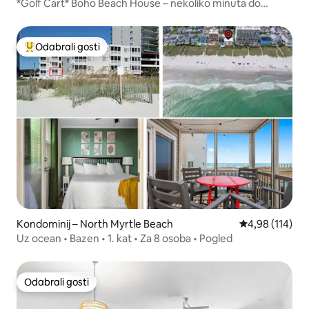
*Golf Cart* Boho Beach House – nekoliko minuta do
PLAŽE
Odabrali gosti
Među najviše rangiranima s oznakom „Odabrali gosti”
Kondominij – North Myrtle Beach
Prosječna ocjen
4,98 (114)
Uz ocean • Bazen • 1. kat • Za 8 osoba • Pogled
Odabrali gosti
Odabrali gosti