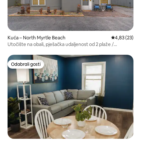
Kuća – North Myrtle Beach
Prosječna ocje
4,83 (23)
Utočište na obali, pješačka udaljenost od 2 plaže /
smještajna jedinica 5
Odabrali gosti
Odabrali gosti