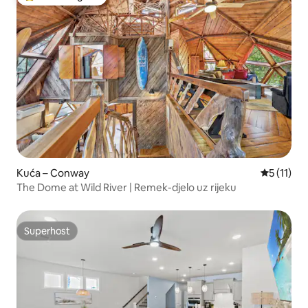
Među najviše rangiranima s oznakom „Odabrali gosti”
Kuća – Conway
Prosječna 
5 (11)
The Dome at Wild River | Remek-djelo uz rijeku
Superhost
Superhost