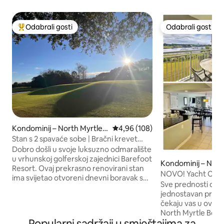
Odabrali gosti
Odabrali gosti
Među najviše rangiranima s oznakom „Odabrali gosti”
Odabrali gosti
Kondominij – North Myrtle B
Prosječna ocjena: 4,96/5, recenzi
4,96 (108)
each
Stan s 2 spavaće sobe | Bračni krevet
(širine 180 – 200 cm), bazeni i golf | Plaža
Dobro došli u svoje luksuzno odmaralište
u vrhunskoj golferskoj zajednici Barefoot
Kondominij – Nort
Resort. Ovaj prekrasno renovirani stan
each
NOVO! Yacht Club V
ima svijetao otvoreni dnevni boravak s
Resort by Beach!
Sve prednosti odma
potpuno opremljenom kuhinjom.
jednostavan prist
Opustite se u dnevnom boravku dok
čekaju vas u ovom
gledate svoje omiljene serije na
North Myrtle Beach
pametnom televizoru. Izađite na svoj
Popularni sadržaji u smještajima za
spavaće sobe, 2 k