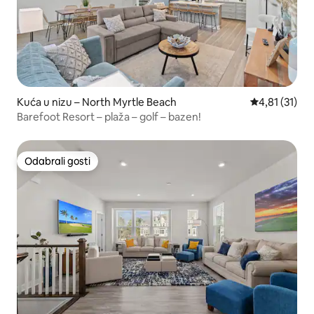
Kuća u nizu – North Myrtle Beach
Prosječna ocj
4,81 (31)
Barefoot Resort – plaža – golf – bazen!
Odabrali gosti
Odabrali gosti