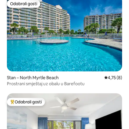
Odabrali gosti
Odabrali gosti
Stan – North Myrtle Beach
Prosječna oc
4,75 (8)
Prostrani smještaj uz obalu u Barefootu
Odabrali gosti
Među najviše rangiranima s oznakom „Odabrali gosti”