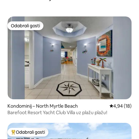
Odabrali gosti
Odabrali gosti
Kondominij – North Myrtle Beach
Prosječna ocje
4,94 (18)
Barefoot Resort Yacht Club Villa uz plažu plažu!
Odabrali gosti
Među najviše rangiranima s oznakom „Odabrali gosti”