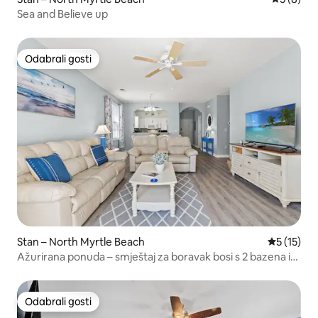
Sea and Believe up
Odabrali gosti
Odabrali gosti
Stan – North Myrtle Beach
Prosječna 
5 (15)
Ažurirana ponuda – smještaj za boravak bosi s 2 bazena i
masažnom kadom
Odabrali gosti
Odabrali gosti