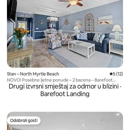
Stan – North Myrtle Beach
Prosječna 
5 (12)
NOVO! Posebne ljetne ponude – 2 bazena – Barefoot
Drugi izvrsni smještaj za odmor u blizini ·
Resort
Barefoot Landing
Odabrali gosti
Odabrali gosti