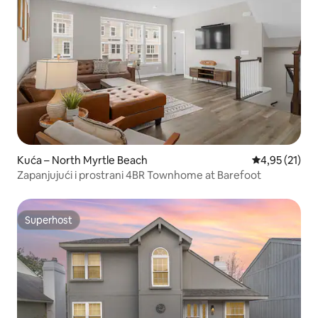
Kuća – North Myrtle Beach
Prosječna ocje
4,95 (21)
Zapanjujući i prostrani 4BR Townhome at Barefoot
Superhost
Superhost