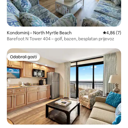
Kondominij – North Myrtle Beach
Prosječna ocj
4,86 (7)
Barefoot N Tower 404 – golf, bazen, besplatan prijevoz
Odabrali gosti
Odabrali gosti