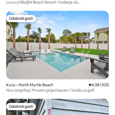
LuxuryVilla@N Beach Resort: hodanje do
plaže|bazen|hrana
Odabrali gosti
Odabrali gosti
Kuća – North Myrtle Beach
Prosječna ocjen
4,98 (103)
Novi smještaj | Privatni grijani bazen | Vozilo za golf
Odabrali gosti
Odabrali gosti