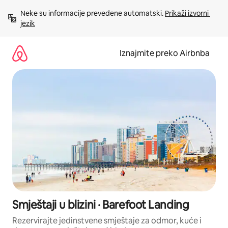
Prijeđi
Neke su informacije prevedene automatski. 
Prikaži izvorni 
na
jezik
sadržaj
Iznajmite preko Airbnba
Smještaji u blizini · Barefoot Landing
Rezervirajte jedinstvene smještaje za odmor, kuće i