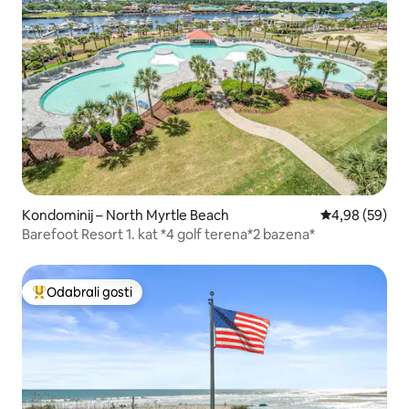
Kondominij – North Myrtle Beach
Prosječna ocje
4,98 (59)
Barefoot Resort 1. kat *4 golf terena*2 bazena*
Odabrali gosti
Među najviše rangiranima s oznakom „Odabrali gosti”