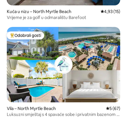
Kuća u nizu – North Myrtle Beach
Prosječna ocje
4,93 (15)
Vrijeme je za golf u odmaralištu Barefoot
Odabrali gosti
Među najviše rangiranima s oznakom „Odabrali gosti”
Vila – North Myrtle Beach
Prosječna o
5 (67)
Luksuzni smještaj s 4 spavaće sobe i privatnim bazenom u
odmaralištu uz more