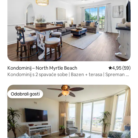
Kondominij – North Myrtle Beach
Prosječna ocje
4,95 (59)
Kondominij s 2 spavaće sobe | Bazen + terasa | Spreman za
ljeto!
Odabrali gosti
Odabrali gosti