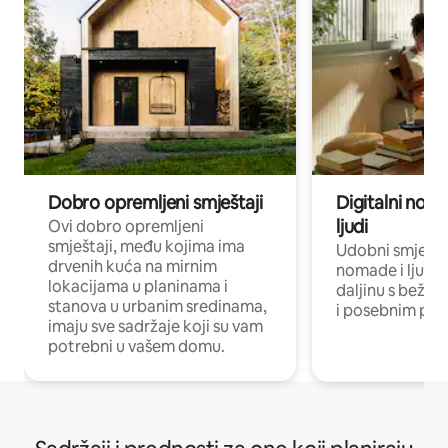
Dobro opremljeni smještaji
Digitalni noma
ljudi
Ovi dobro opremljeni
smještaji, među kojima ima
Udobni smještaj
drvenih kuća na mirnim
nomade i ljude 
lokacijama u planinama i
daljinu s bežič
stanova u urbanim sredinama,
i posebnim pro
imaju sve sadržaje koji su vam
potrebni u vašem domu.