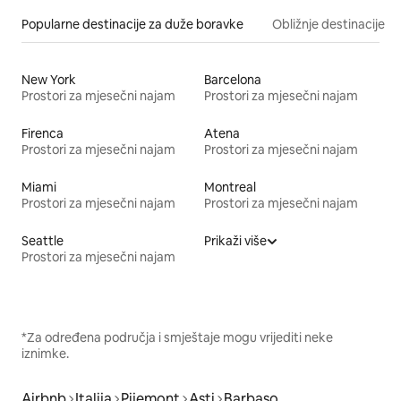
Popularne destinacije za duže boravke
Obližnje destinacije
New York
Barcelona
Prostori za mjesečni najam
Prostori za mjesečni najam
Firenca
Atena
Prostori za mjesečni najam
Prostori za mjesečni najam
Miami
Montreal
Prostori za mjesečni najam
Prostori za mjesečni najam
Seattle
Prikaži više
Prostori za mjesečni najam
*Za određena područja i smještaje mogu vrijediti neke
iznimke.
Airbnb
Italija
Pijemont
Asti
Barbaso