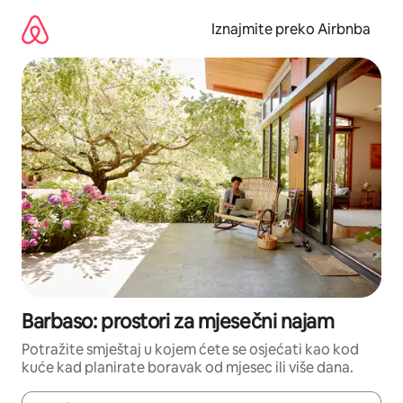
Prijeđi
na
Iznajmite preko Airbnba
sadržaj
Barbaso: prostori za mjesečni najam
Potražite smještaj u kojem ćete se osjećati kao kod
kuće kad planirate boravak od mjesec ili više dana.