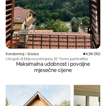
Kondominij – Sciolze
Prosječna ocje
4,96 (90)
L'Angolo di Elda novo4mjesta 20' Torino parkirališta
Maksimalna udobnost i povoljne
mjesečne cijene