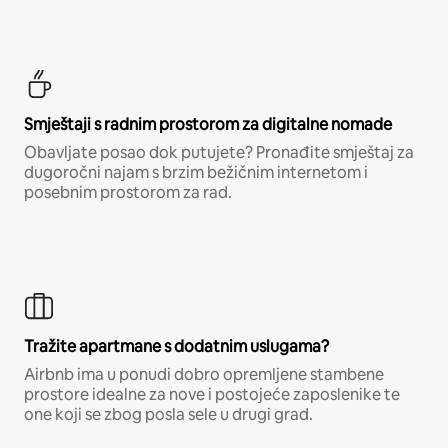
Smještaji s radnim prostorom za digitalne nomade
Obavljate posao dok putujete? Pronađite smještaj za
dugoročni najam s brzim bežičnim internetom i
posebnim prostorom za rad.
Tražite apartmane s dodatnim uslugama?
Airbnb ima u ponudi dobro opremljene stambene
prostore idealne za nove i postojeće zaposlenike te
one koji se zbog posla sele u drugi grad.