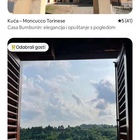
Kuća – Moncucco Torinese
Prosječna 
5 (41)
Casa Bumbunin: elegancija i opuštanje s pogledom
Odabrali gosti
Među najviše rangiranima s oznakom „Odabrali gosti”