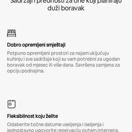
Sadržaji i prednosti za one koji planiraju
duži boravak
Dobro opremljeni smještaji
Potpuno opremljeni prostori za najam uključuju
kuhinju i sve sadržaje koji su vam potrebni za ugodan
boravak od mjesec ili više dana. Savršena zamjena za
opciju podnajma.
Fleksibilnost koju želite
Odaberite točne datume useljenja i iseljenja i
jednostavno ugovorite rezervaciju putem interneta,