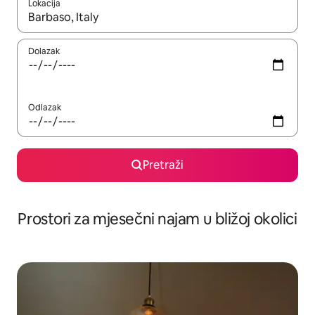
Lokacija
Kada budu dostupni rezultati, moći ćete ih pregledati koristeći
Dolazak
Odlazak
Pretraži
Prostori za mjesečni najam u bližoj okolici