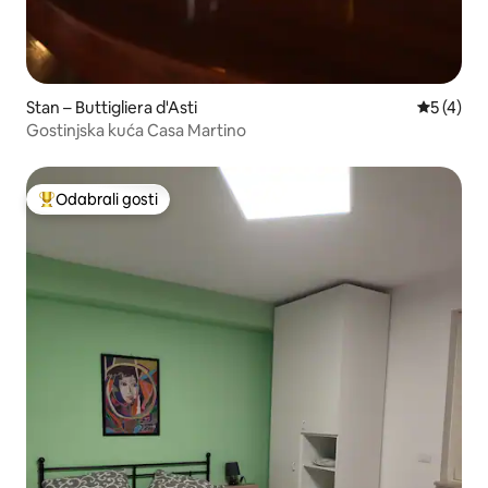
Stan – Buttigliera d'Asti
Prosječna
5 (4)
Gostinjska kuća Casa Martino
Odabrali gosti
Među najviše rangiranima s oznakom „Odabrali gosti”