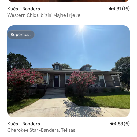
Kuća – Bandera
Prosječna ocj
4,81 (16)
Western Chic u blizini Majne i rijeke
Superhost
Superhost
Kuća – Bandera
Prosječna ocj
4,83 (6)
Cherokee Star~Bandera, Teksas