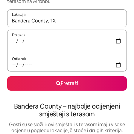
terasom na Airbnbu
Lokacija
Kada budu dostupni rezultati, moći ćete ih pregledati koristeći
Dolazak
Odlazak
Pretraži
Bandera County – najbolje ocijenjeni
smještaji s terasom
Gosti su se složili: ovi smještaji s terasom imaju visoke
ocjene u pogledu lokacije, čistoće i drugih kriterija.