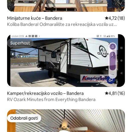
Minijaturne kuće – Bandera
Prosječna ocj
4,72 (18)
Koliba Bandera! Odmaralište za rekreacijska vozila uz
rijeku Medina
Superhost
Superhost
Kamper/rekreacijsko vozilo – Bandera
Prosječna ocj
4,81 (16)
RV Ozark Minutes from Everything Bandera
Odabrali gosti
Odabrali gosti