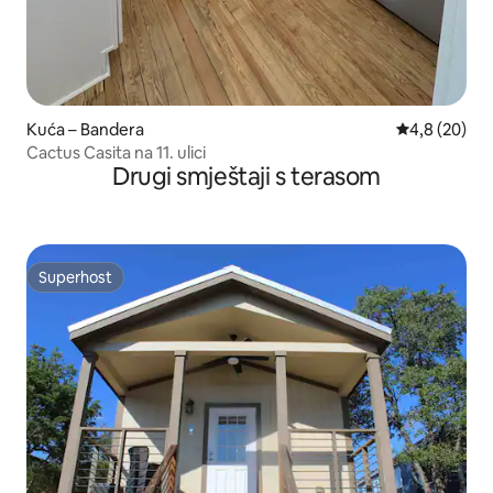
Kuća – Bandera
Prosječna ocj
4,8 (20)
Cactus Casita na 11. ulici
Drugi smještaji s terasom
Superhost
Superhost