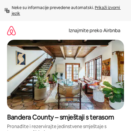
Prijeđi
Neke su informacije prevedene automatski. 
Prikaži izvorni 
na
jezik
sadržaj
Iznajmite preko Airbnba
Bandera County – smještaji s terasom
Pronađite i rezervirajte jedinstvene smještaje s