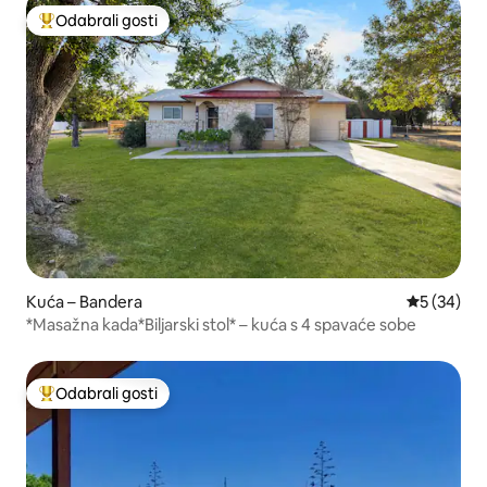
Odabrali gosti
Među najviše rangiranima s oznakom „Odabrali gosti”
Kuća – Bandera
Prosječna o
5 (34)
*Masažna kada*Biljarski stol* – kuća s 4 spavaće sobe
Odabrali gosti
Među najviše rangiranima s oznakom „Odabrali gosti”