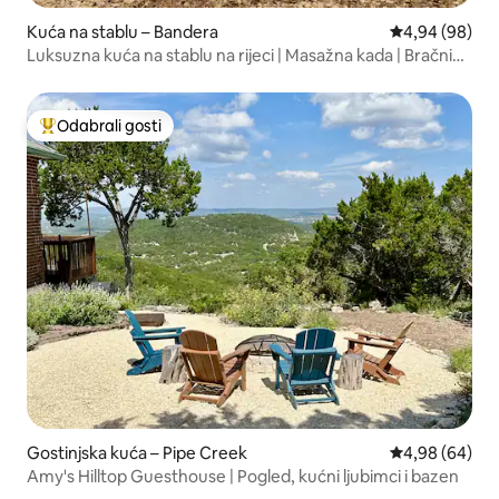
Kuća na stablu – Bandera
Prosječna ocje
4,94 (98)
Luksuzna kuća na stablu na rijeci | Masažna kada | Bračni
krevet (širine 180 - 200 cm)
Odabrali gosti
Među najviše rangiranima s oznakom „Odabrali gosti”
Gostinjska kuća – Pipe Creek
Prosječna ocje
4,98 (64)
Amy's Hilltop Guesthouse | Pogled, kućni ljubimci i bazen