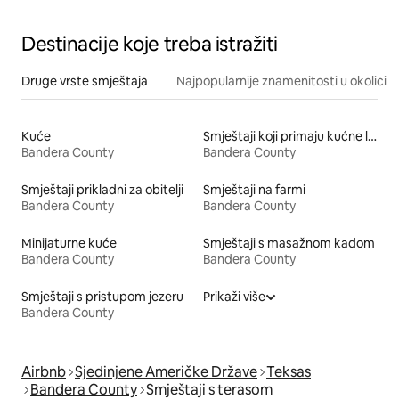
Destinacije koje treba istražiti
Druge vrste smještaja
Najpopularnije znamenitosti u okolici
Kuće
Smještaji koji primaju kućne ljubimce
Bandera County
Bandera County
Smještaji prikladni za obitelji
Smještaji na farmi
Bandera County
Bandera County
Minijaturne kuće
Smještaji s masažnom kadom
Bandera County
Bandera County
Smještaji s pristupom jezeru
Prikaži više
Bandera County
Airbnb
Sjedinjene Američke Države
Teksas
Bandera County
Smještaji s terasom