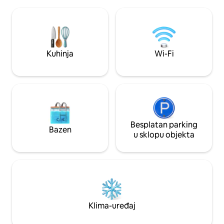
namještene, udobne brvnare. Nema
rijeci za plivanje,
televizora ni mikrovalne pećnice, ali ima
kajakom (najam na l
Wi-Fi, ring uz logorsku vatru, potpuno
istraživanje. Opustite se uz vatru,
opremljenu kuhinju/kadu s roštiljem i
roštiljajte ili igrajte 
prostorom za piknik na otvorenom. U
na posjedu imamo 
sklopu terena nalazi se i igralište,
za pickleball koji 
Kuhinja
Wi-Fi
košarkaški gol, odbojkaška mreža i
zabave i aktivnost
pristup rijeci. Prikladno za obitelji i kućne
boravka.
ljubimce!
Besplatan parking
Bazen
u sklopu objekta
Klima-uređaj