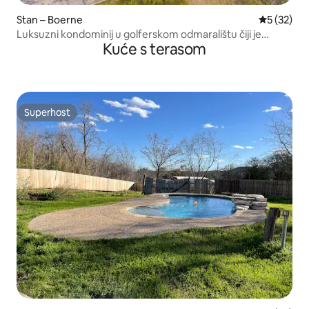
Stan – Boerne
Prosječna 
5 (32)
Luksuzni kondominij u golferskom odmaralištu čiji je
Kuće s terasom
domaćin Angela
Superhost
Superhost