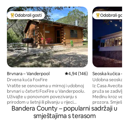
Odabrali gosti
Odabrali gosti
Među najviše rangiranima s oznakom „Odabrali gosti”
Među najviše ran
Brvnara – Vanderpool
Prosječna ocjena: 4,94/5, recenzi
4,94 (146)
Seoska kućica – La
Drvena kuća FoxFire
Udobna seoska kuć
pogledom • Teren z
Vratite se osnovama u mirnoj i udobnoj
Iz Casa Avecita u 
brvnari u četvrti FoxFire u Vanderpoolu.
pruža se zadivljuju
Uživajte u ponovnom povezivanju s
Medinu kroz veliča
prirodom u šetnji ili plivanju u rijeci
prozora. Smješten na 8 privatnih hektara
Bandera County – popularni sadržaji u
Sabinal, pješačenju u Lost Maples Parku,
uz rijeku, ovaj smj
promatranju ptica ili uživanju u
sobom i 1 kupaonic
smještajima s terasom
zvijezdama i logorskoj vatri noću! 2
pogled sa zida s p
spavaće sobe 1 kupaonica, potpuno
fantastičnu kuhinju. Uživajte u pris