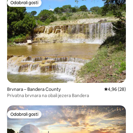
Odabrali gosti
Odabrali gosti
Brvnara – Bandera County
Prosječna ocje
4,96 (28)
Privatna brvnara na obali jezera Bandera
Odabrali gosti
Odabrali gosti