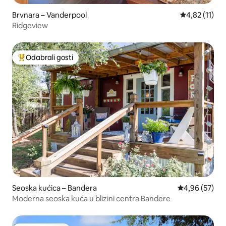
Brvnara – Vanderpool
Prosječna ocj
4,82 (11)
Ridgeview
Odabrali gosti
Među najviše rangiranima s oznakom „Odabrali gosti”
Seoska kućica – Bandera
Prosječna ocje
4,96 (57)
Moderna seoska kuća u blizini centra Bandere