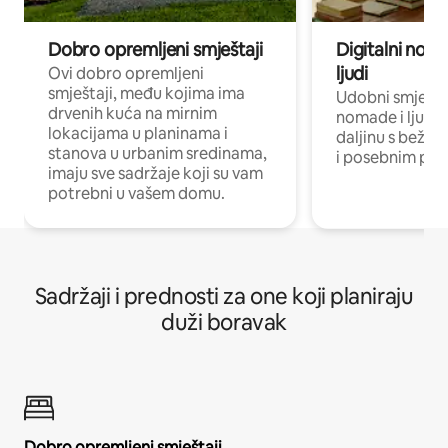
Dobro opremljeni smještaji
Digitalni noma
ljudi
Ovi dobro opremljeni
smještaji, među kojima ima
Udobni smještaj
drvenih kuća na mirnim
nomade i ljude 
lokacijama u planinama i
daljinu s bežič
stanova u urbanim sredinama,
i posebnim pro
imaju sve sadržaje koji su vam
potrebni u vašem domu.
Sadržaji i prednosti za one koji planiraju
duži boravak
Dobro opremljeni smještaji