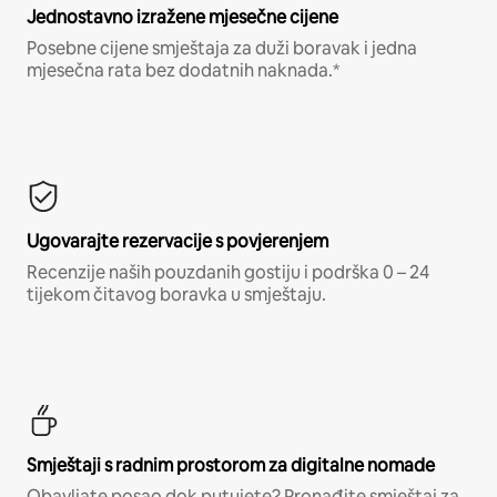
Jednostavno izražene mjesečne cijene
Posebne cijene smještaja za duži boravak i jedna
mjesečna rata bez dodatnih naknada.*
Ugovarajte rezervacije s povjerenjem
Recenzije naših pouzdanih gostiju i podrška 0 – 24
tijekom čitavog boravka u smještaju.
Smještaji s radnim prostorom za digitalne nomade
Obavljate posao dok putujete? Pronađite smještaj za