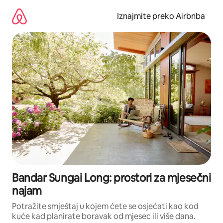
Prijeđi
na
Iznajmite preko Airbnba
sadržaj
Bandar Sungai Long: prostori za mjesečni
najam
Potražite smještaj u kojem ćete se osjećati kao kod
kuće kad planirate boravak od mjesec ili više dana.