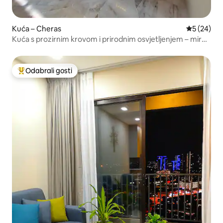
Kuća – Cheras
Prosječna o
5 (24)
Kuća s prozirnim krovom i prirodnim osvjetljenjem – mirna
lokacija
Odabrali gosti
Među najviše rangiranima s oznakom „Odabrali gosti”