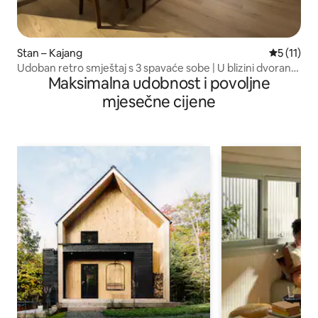
Stan – Kajang
Prosječna 
5 (11)
Udoban retro smještaj s 3 spavaće sobe | U blizini dvorana
Maksimalna udobnost i povoljne
za vjenčanja
mjesečne cijene