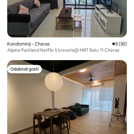
Kondominij – Cheras
Prosječna o
5 (30)
Alpine Parkland Netflix 5 kreveta@ MRT Batu 11 Cheras
Odabrali gosti
Odabrali gosti