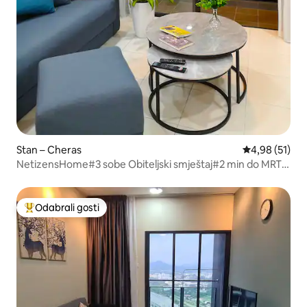
Stan – Cheras
Prosječna ocje
4,98 (51)
NetizensHome#3 sobe Obiteljski smještaj#2 min do MRT-
a#UTAR#中文房东
Odabrali gosti
Među najviše rangiranima s oznakom „Odabrali gosti”