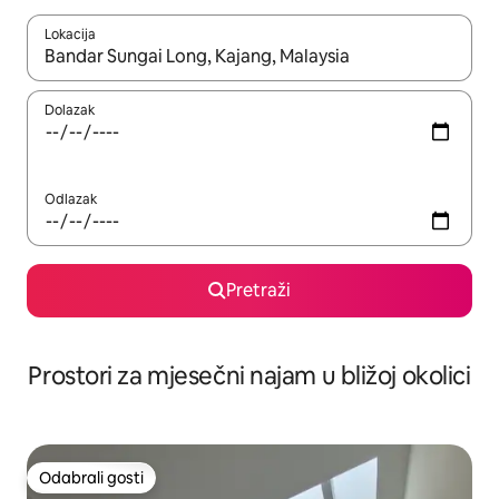
Lokacija
Kada budu dostupni rezultati, moći ćete ih pregledati koristeći
Dolazak
Odlazak
Pretraži
Prostori za mjesečni najam u bližoj okolici
Odabrali gosti
Odabrali gosti