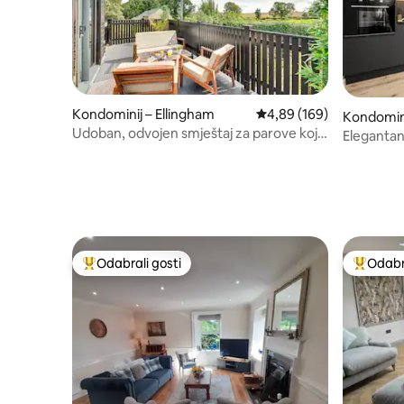
Kondominij – Ellingham
Prosječna ocjena: 4,89/5
4,89 (169)
Kondomini
Udoban, odvojen smještaj za parove koji
Eleganta
prima pse
u centru 
Odabrali gosti
Odabra
Među najviše rangiranima s oznakom „Odabrali gosti”
Među naj