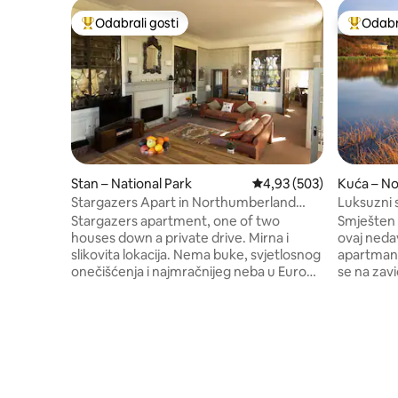
Odabrali gosti
Odabra
Među najviše rangiranima s oznakom „Odabrali gosti”
Među naj
Stan – National Park
Prosječna ocjena: 4,93/5
4,93 (503)
Kuća – N
Stargazers Apart in Northumberland
Luksuzni 
National Park
za 6 osob
Stargazers apartment, one of two
Smješten 
houses down a private drive. Mirna i
ovaj neda
slikovita lokacija. Nema buke, svjetlosnog
apartman 
onečišćenja i najmračnijeg neba u Europi.
se na zav
Uživajte u cijelom gornjem katu s
području 
otvorenim salonom/kuhinjom i
je posebn
povijesnim policama za knjige. Spavaća
kilometri
soba s kadom na kotačićima, bračnim
plažama il
krevetom (180 – 220 cm) i privatnom
udobnosti 
kupaonicom. To je fantastičan prostor!
Dnevni bo
Zaseban ulaz kroz prekrasan stakleni atrij
u topli i 