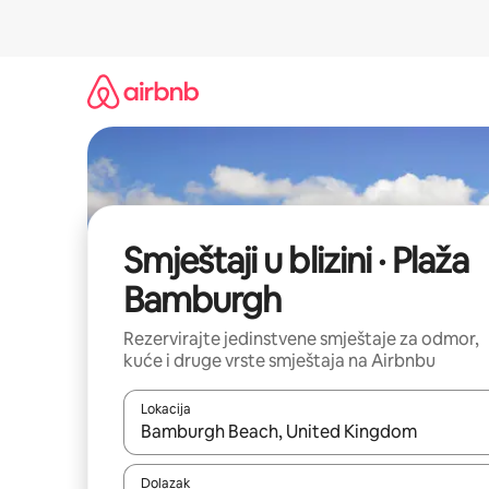
Prijeđi
na
sadržaj
Smještaji u blizini · Plaža
Bamburgh
Rezervirajte jedinstvene smještaje za odmor,
kuće i druge vrste smještaja na Airbnbu
Lokacija
Kada budu dostupni rezultati, moći ćete ih pregle
Dolazak