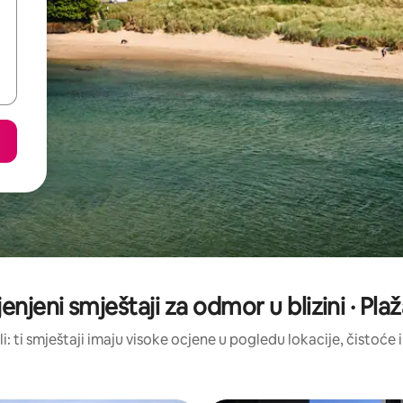
jenjeni smještaji za odmor u blizini · P
li: ti smještaji imaju visoke ocjene u pogledu lokacije, čistoće i