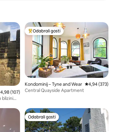
Odabrali gosti
nakom „Odabrali gosti”
Među najviše rangiranima s oznakom „Odabrali gosti”
Kondominij – Tyne and Wear
Prosječna ocjena: 4,94/
4,94 (373)
Central Quayside Apartment
rosječna ocjena: 4,98/5, recenzija: 107
4,98 (107)
blizini
Odabrali gosti
nakom „Odabrali gosti”
Odabrali gosti