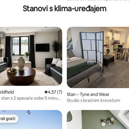
moderne kuće na plaži s masa
Stanovi s klima-uređajem
kadom
st
st
eldfield
Prosječna ocjena: 4,57/5, recenzija: 7
4,57 (7)
Stan – Tyne and Wear
 stan s 2 spavaće sobe 5 minuta
Studio s bračnim krevetom
 grada
li gosti
više rangiranima s oznakom „Odabrali gosti”