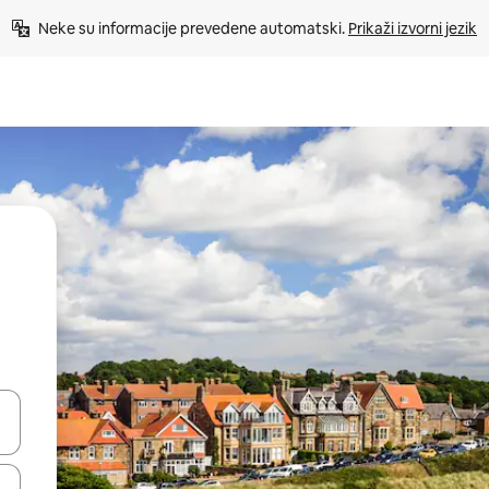
Neke su informacije prevedene automatski. 
Prikaži izvorni jezik
dati koristeći se strelicama prema gore i prema dolje, kao i dodirom i