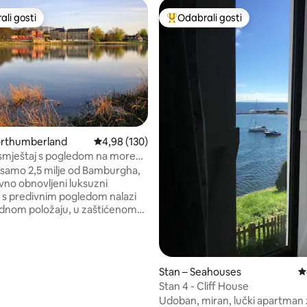
li gosti
Odabrali gosti
više rangiranima s oznakom „Odabrali gosti”
Među najviše rangiranima s oz
, recenzija: 503
orthumberland
Prosječna ocjena: 4,98/5, recenzija: 130
4,98 (130)
smještaj s pogledom na more
a, u blizini Bamburgha
samo 2,5 milje od Bamburgha,
vno obnovljeni luksuzni
s predivnim pogledom nalazi
idnom položaju, u zaštićenom
iznimne prirodne ljepote. Ovo
o mjesto na kojem se možete
ma šetati predivnim pješčanim
i se jednostavno opuštati u
Stan – Seahouses
P
svoje fotelje gledajući zaljev.
Stan 4 - Cliff House
ravak otvorenog tlocrta prelazi
Udoban, miran, lučki apartman
ugodni prostor koji obuhvaća