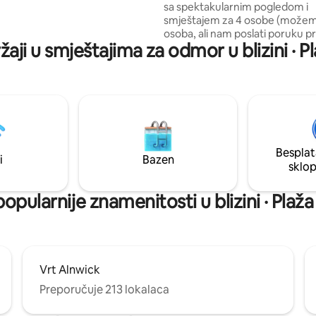
sa spektakularnim pogledom i
kuhinju. Tri luksuzne
smještajem za 4 osobe (možem
obe uređene su tako da
osoba, ali nam poslati poruku pr
iran prostor s luksuznim
žaji u smještajima za odmor u blizini ·
što rezerviramo ako je u vašoj z
.
od 4 osobe) na rubu Seahouses
na otoke Farne gdje možete vid
bezbrojnih morskih ptica - ili osta
promatrati divlje životinje iz st
stan koristimo kad god možemo,
želimo podijeliti s drugima umj
ostavimo praznim - svi su dobro
Besplat
imate kakvih pitanja, slobodno
i
Bazen
sklo
obratite.
popularnije znamenitosti u blizini · Pla
Vrt Alnwick
Preporučuje 213 lokalaca