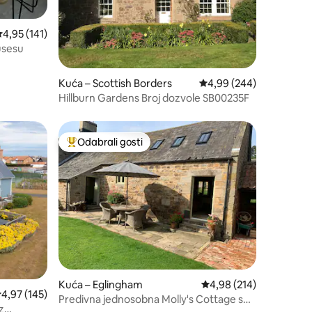
rosječna ocjena: 4,95/5, recenzija: 141
4,95 (141)
usesu
Kuća – Scottish Borders
Prosječna ocjena: 4,99/
4,99 (244)
Hillburn Gardens Broj dozvole SB00235F
Odabrali gosti
nakom „Odabrali gosti”
Među najviše rangiranima s oznakom „Odabrali gosti”
Kuća – Eglingham
Prosječna ocjena: 4,98/
4,98 (214)
rosječna ocjena: 4,97/5, recenzija: 145
4,97 (145)
Predivna jednosobna Molly's Cottage s
z