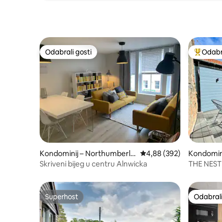
Odabrali gosti
Odabra
Odabrali gosti
Među naj
Kondominij – Northumberla
Prosječna ocjena: 4,88/5
4,88 (392)
Kondomin
nd
nd
Skriveni bijeg u centru Alnwicka
THE NEST –
privatno
Superhost
Odabrali
Superhost
Odabrali