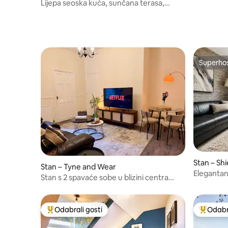
Lijepa seoska kuća, sunčana terasa,
prikladno za pse, u blizini puba
Superho
Superho
Stan – Shi
Stan – Tyne and Wear
Elegantan
Stan s 2 spavaće sobe u blizini centra
od centra
grada, besplatno parkiranje
Odabrali gosti
Odabra
Među najviše rangiranima s oznakom „Odabrali gosti”
Među naj