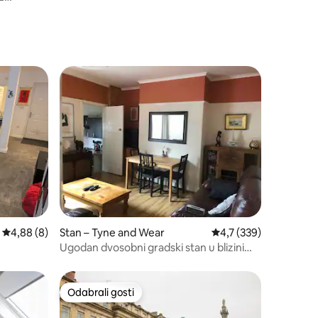
masažnom kadom
žnom
Stan – Tyne and Wear
Prosječna ocjena: 4,7/
4,7 (339)
Prosječna ocjena: 4,88/5, recenzija: 8
4,88 (8)
Ugodan dvosobni gradski stan u blizini
zelenog parka i grada.
Odabrali gosti
Odabrali gosti