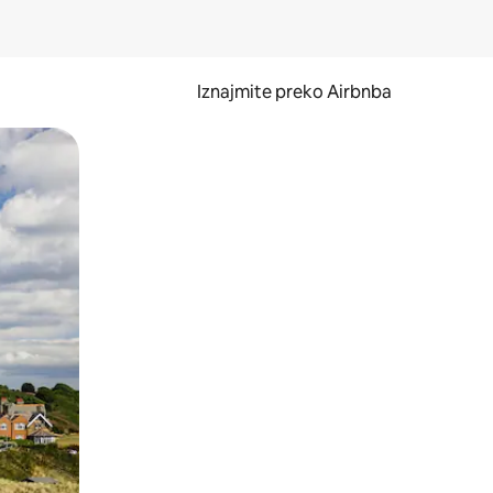
Iznajmite preko Airbnba
li prelaskom prstom po zaslonu.