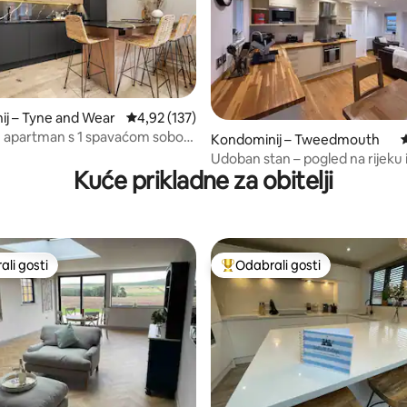
, recenzija: 169
j – Tyne and Wear
Prosječna ocjena: 4,92/5, recenzija: 137
4,92 (137)
n apartman s 1 spavaćom sobom
Kondominij – Tweedmouth
P
grada (za 4 osobe)
Udoban stan – pogled na rijeku i
Kuće prikladne za obitelji
li gosti
Odabrali gosti
više rangiranima s oznakom „Odabrali gosti”
Među najviše rangiranima s oz