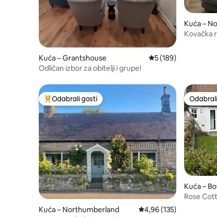
Kuća – N
Kovačka r
Kuća – Grantshouse
Prosječna ocjena: 5/5
5 (189)
Odličan izbor za obitelji i grupe!
Odabrali gosti
Odabrali
Među najviše rangiranima s oznakom „Odabrali gosti”
Odabrali
Kuća – B
Rose Cottage,
Tweed. 
Kuća – Northumberland
Prosječna ocjena: 4,96/5
4,96 (135)