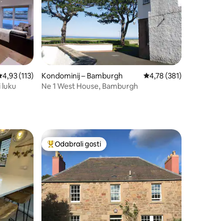
rosječna ocjena: 4,93/5, recenzija: 113
4,93 (113)
Kondominij – Bamburgh
Prosječna ocjena: 4,78/
4,78 (381)
 luku
Ne 1 West House, Bamburgh
Odabrali gosti
nakom „Odabrali gosti”
Među najviše rangiranima s oznakom „Odabrali gosti”