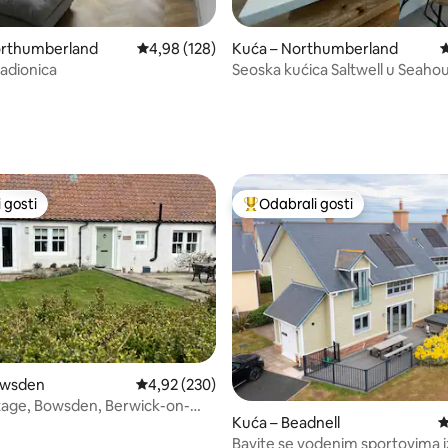
orthumberland
Prosječna ocjena: 4,98/5, recenzija: 128
4,98 (128)
Kuća – Northumberland
P
adionica
Seoska kućica Saltwell u Seaho
, recenzija: 189
 gosti
Odabrali gosti
 gosti
Među najviše rangiranima s oz
owsden
Prosječna ocjena: 4,92/5, recenzija: 230
4,92 (230)
 Bowsden, Berwick-on-
Kuća – Beadnell
P
TD152TW
, recenzija: 135
Bavite se vodenim sportovima i