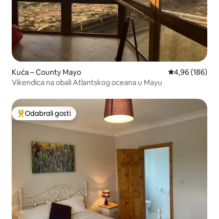
Kuća – County Mayo
Prosječna ocjen
4,96 (186)
Vikendica na obali Atlantskog oceana u Mayu
Odabrali gosti
Među najviše rangiranima s oznakom „Odabrali gosti”