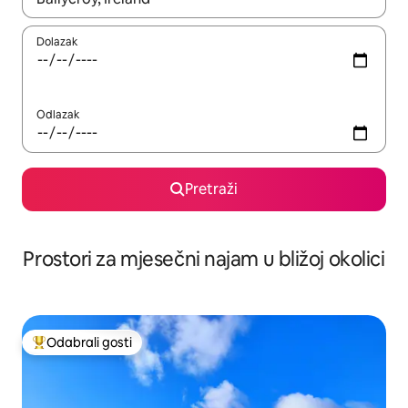
Dolazak
Odlazak
Pretraži
Prostori za mjesečni najam u bližoj okolici
Odabrali gosti
Među najviše rangiranima s oznakom „Odabrali gosti”