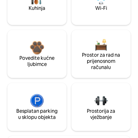
Kuhinja
Wi-Fi
Prostor za rad na
Povedite kućne
prijenosnom
ljubimce
računalu
Besplatan parking
Prostorija za
u sklopu objekta
vježbanje