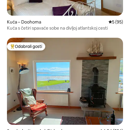
Kuća – Doohoma
Prosječna o
5 (95)
Kuća s četiri spavaće sobe na divljoj atlantskoj cesti
Odabrali gosti
Među najviše rangiranima s oznakom „Odabrali gosti”