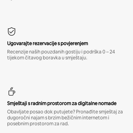
Ugovarajte rezervacije s povjerenjem
Recenzije naših pouzdanih gostiju i podrška 0 – 24
tijekom čitavog boravka u smještaju.
Smještaji s radnim prostorom za digitalne nomade
Obavljate posao dok putujete? Pronađite smještaj za
dugoročni najam s brzim bežičnim internetom i
posebnim prostorom za rad.