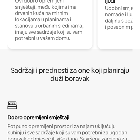
ljudi
Ovi dobro opremljeni
smještaji, među kojima ima
Udobni smještaj
drvenih kuća na mirnim
nomade i ljude 
lokacijama u planinama i
daljinu s bežič
stanova u urbanim sredinama,
i posebnim pro
imaju sve sadržaje koji su vam
potrebni u vašem domu.
Sadržaji i prednosti za one koji planiraju
duži boravak
Dobro opremljeni smještaji
Potpuno opremljeni prostori za najam uključuju
kuhinju i sve sadržaje koji su vam potrebni za ugodan
boravak od mjesec ili više dana. Savršena zamjena za