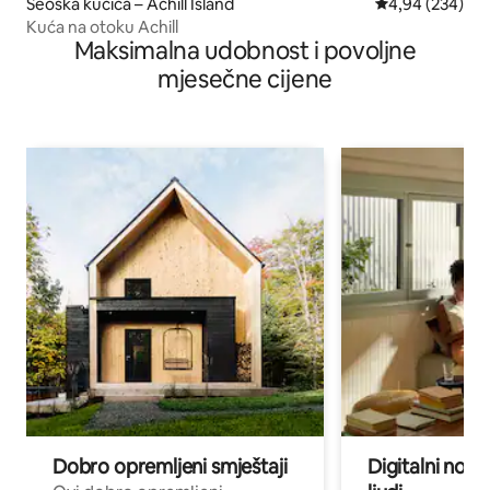
Seoska kućica – Achill Island
Prosječna ocjen
4,94 (234)
Kuća na otoku Achill
Maksimalna udobnost i povoljne
mjesečne cijene
Dobro opremljeni smještaji
Digitalni noma