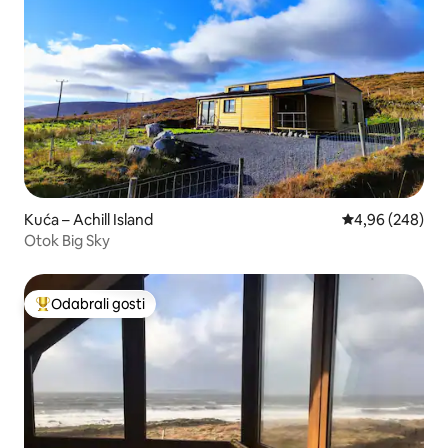
Kuća – Achill Island
Prosječna ocjen
4,96 (248)
Otok Big Sky
Odabrali gosti
Među najviše rangiranima s oznakom „Odabrali gosti”