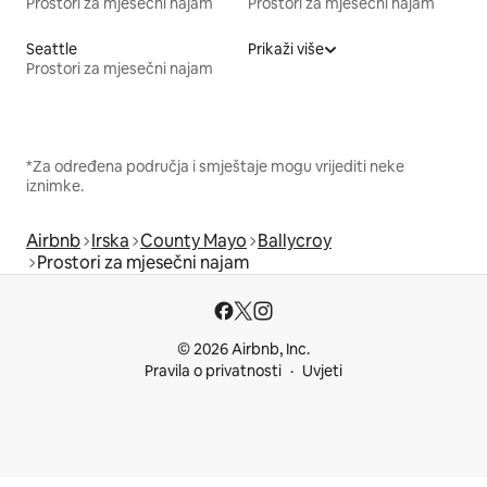
Prostori za mjesečni najam
Prostori za mjesečni najam
Seattle
Prikaži više
Prostori za mjesečni najam
*Za određena područja i smještaje mogu vrijediti neke
iznimke.
Airbnb
Irska
County Mayo
Ballycroy
Prostori za mjesečni najam
© 2026 Airbnb, Inc.
Pravila o privatnosti
Uvjeti