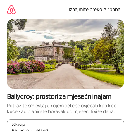
Prijeđi
na
Iznajmite preko Airbnba
sadržaj
Ballycroy: prostori za mjesečni najam
Potražite smještaj u kojem ćete se osjećati kao kod
kuće kad planirate boravak od mjesec ili više dana.
Lokacija
Kada budu dostupni rezultati, moći ćete ih pregledati koristeći