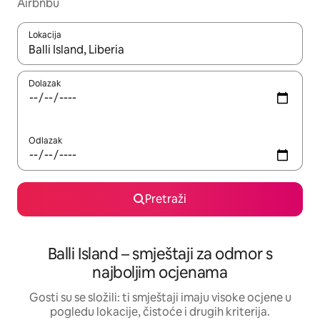
Airbnbu
Lokacija
Kada budu dostupni rezultati, moći ćete ih pregledati koristeći
Dolazak
Odlazak
Pretraži
Balli Island – smještaji za odmor s
najboljim ocjenama
Gosti su se složili: ti smještaji imaju visoke ocjene u
pogledu lokacije, čistoće i drugih kriterija.