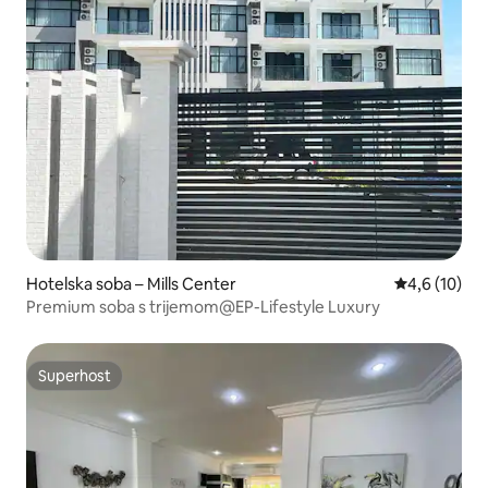
Hotelska soba – Mills Center
Prosječna oc
4,6 (10)
Premium soba s trijemom@EP-Lifestyle Luxury
Superhost
Superhost