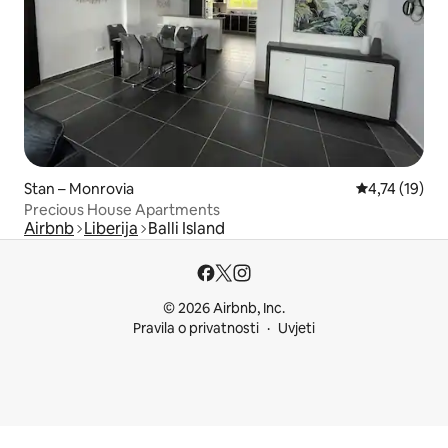
Stan – Monrovia
Prosječna ocj
4,74 (19)
Precious House Apartments
Airbnb
Liberija
Balli Island
© 2026 Airbnb, Inc.
Pravila o privatnosti
Uvjeti