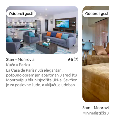
Odabrali gosti
Odabrali gosti
Odabrali gosti
Odabrali gosti
Stan – Monrovia
Prosječna ocjena: 5/5, rece
5 (7)
Kuća u Parizu
La Casa de París nudi elegantan,
potpuno opremljen apartman u središtu
Monrovije u blizini sjedišta UN-a. Savršen
je za poslovne ljude, a uključuje udoban
dnevni boravak s 55-inčnim SMART
televizorom i besplatnim Netflixom,
američku kuhinju, perilicu rublja, udobnu
kupaonicu, prostranu spavaću sobu,
Stan – Monrovia
zasebni Wi-Fi, prostor za rad i struju 0 –
Minimalistički uređ
24. Prednost se daje dugoročnim