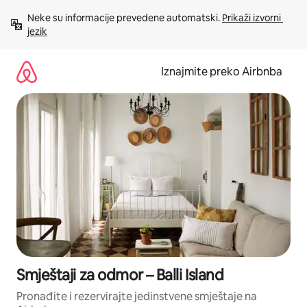
Prijeđi
Neke su informacije prevedene automatski. 
Prikaži izvorni 
na
jezik
sadržaj
Iznajmite preko Airbnba
Smještaji za odmor – Balli Island
Pronađite i rezervirajte jedinstvene smještaje na