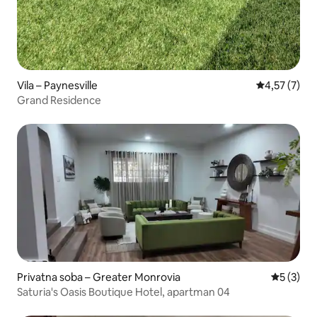
Vila – Paynesville
Prosječna ocj
4,57 (7)
Grand Residence
Privatna soba – Greater Monrovia
Prosječna
5 (3)
Saturia's Oasis Boutique Hotel, apartman 04