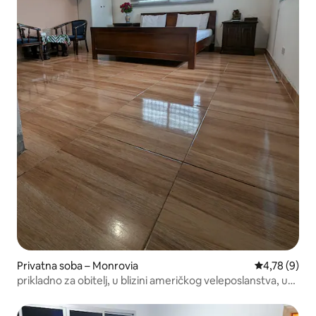
Privatna soba – Monrovia
Prosječna ocj
4,78 (9)
prikladno za obitelj, u blizini američkog veleposlanstva, u
gradu