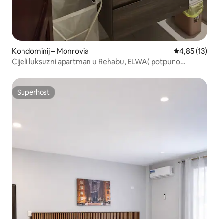
Kondominij – Monrovia
Prosječna ocje
4,85 (13)
Cijeli luksuzni apartman u Rehabu, ELWA( potpuno
opremljen
Superhost
Superhost