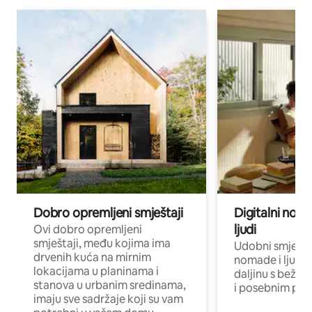
Dobro opremljeni smještaji
Digitalni noma
ljudi
Ovi dobro opremljeni
smještaji, među kojima ima
Udobni smještaj
drvenih kuća na mirnim
nomade i ljude 
lokacijama u planinama i
daljinu s bežič
stanova u urbanim sredinama,
i posebnim pro
imaju sve sadržaje koji su vam