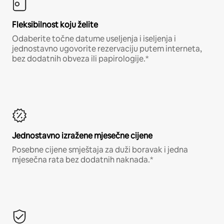
Fleksibilnost koju želite
Odaberite točne datume useljenja i iseljenja i
jednostavno ugovorite rezervaciju putem interneta,
bez dodatnih obveza ili papirologije.*
Jednostavno izražene mjesečne cijene
Posebne cijene smještaja za duži boravak i jedna
mjesečna rata bez dodatnih naknada.*