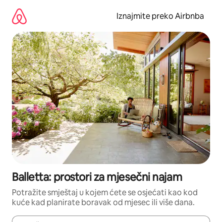
Prijeđi
na
Iznajmite preko Airbnba
sadržaj
Balletta: prostori za mjesečni najam
Potražite smještaj u kojem ćete se osjećati kao kod
kuće kad planirate boravak od mjesec ili više dana.