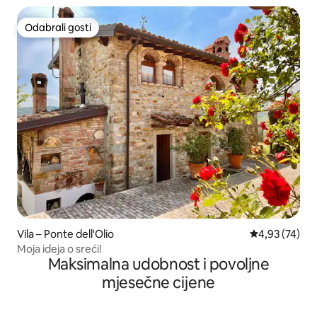
Odabrali gosti
Odabrali gosti
Vila – Ponte dell'Olio
Prosječna ocje
4,93 (74)
Moja ideja o sreći!
Maksimalna udobnost i povoljne
mjesečne cijene