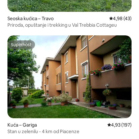
Seoska kućica – Travo
Prosječna ocje
4,98 (43)
Priroda, opuštanje i trekking u Val Trebbia Cottageu
Superhost
Superhost
Kuća – Gariga
Prosječna ocjen
4,93 (197)
Stan u zelenilu - 4 km od Piacenze