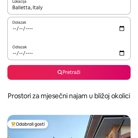
Lokacija
Kada budu dostupni rezultati, moći ćete ih pregledati koristeći
Dolazak
Odlazak
Pretraži
Prostori za mjesečni najam u bližoj okolici
Odabrali gosti
Među najviše rangiranima s oznakom „Odabrali gosti”