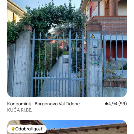
Kondominij – Borgonovo Val Tidone
Prosječna ocje
4,94 (99)
KUĆA RI.BE.
Odabrali gosti
Među najviše rangiranima s oznakom „Odabrali gosti”