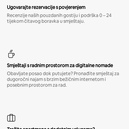
Ugovarajte rezervacije s povjerenjem
Recenzije naših pouzdanih gostiju i podrška 0 – 24
tijekom čitavog boravka u smještaju.
Smještaji s radnim prostorom za digitalne nomade
Obavljate posao dok putujete? Pronađite smještaj za
dugoročni najam s brzim bežičnim internetom i
posebnim prostorom za rad.