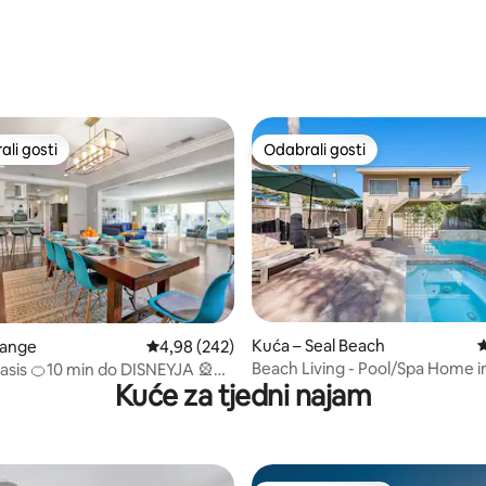
, recenzija: 209
li gosti
Odabrali gosti
više rangiranima s oznakom „Odabrali gosti”
Odabrali gosti
, recenzija: 114
Kuća – Seal Beach
P
range
Prosječna ocjena: 4,98/5, recenzija: 242
4,98 (242)
Beach Living - Pool/Spa Home i
sis 🍊10 min do DISNEYJA 🎡
Kuće za tjedni najam
Beach
i dom s bazenom