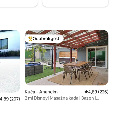
aj za
(SLP13142 gradski porez 10 % dodan)
o svim
Odabrali gosti
Među najviše rangiranima s oznakom „Odabrali gosti”
Kuća – Anaheim
Prosječna ocjena: 4,89/
4,89 (226)
2 mi Disney! Masažna kada | Bazen |
rosječna ocjena: 4,89/5, recenzija: 207
4,89 (207)
Igraonica | Kazalište