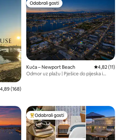
Odabrali gosti
nakom „Odabrali gosti”
Odabrali gosti
Kuća – Newport Beach
Prosječna ocjena: 4,82
4,82 (11)
Odmor uz plažu | Pješice do pijeska i
trgovina
rosječna ocjena: 4,89/5, recenzija: 168
4,89 (168)
Odabrali gosti
Među najviše rangiranima s oznakom „Odabrali gosti”