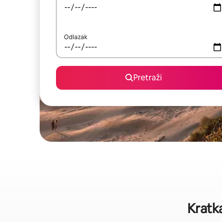
Odlazak
Pretraži
Kratka