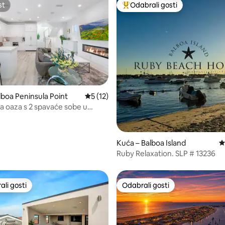
st
Odabrali gosti
st
Među najviše rangiranima s oz
5/5, recenzija: 7
lboa Peninsula Point
Prosječna ocjena: 5/5, recenzija: 12
5 (12)
 oaza s 2 spavaće sobe u
Beachu! Nova masažna kada!
Kuća – Balboa Island
P
Ruby Relaxation. SLP # 13236
li gosti
Odabrali gosti
više rangiranima s oznakom „Odabrali gosti”
Odabrali gosti