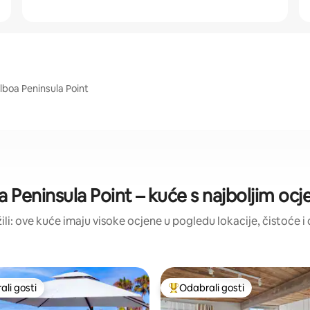
lboa Peninsula Point
a Peninsula Point – kuće s najboljim oc
žili: ove kuće imaju visoke ocjene u pogledu lokacije, čistoće i d
li gosti
Odabrali gosti
više rangiranima s oznakom „Odabrali gosti”
Među najviše rangiranima s oz