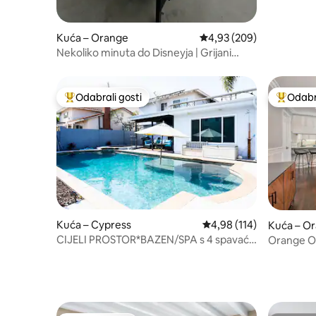
Kuća – Orange
Prosječna ocjena: 4,93/5
4,93 (209)
Nekoliko minuta do Disneyja | Grijani
bazen i obiteljska zabava
Odabrali gosti
Odabra
Među najviše rangiranima s oznakom „Odabrali gosti”
Među naj
Kuća – Cypress
Prosječna ocjena: 4,98/5
4,98 (114)
Kuća – O
CIJELI PROSTOR*BAZEN/SPA s 4 spavaće
Orange Oa
sobe
Prostran