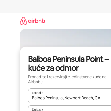
Prijeđi
na
sadržaj
Balboa Peninsula Point –
kuće za odmor
Pronađite i rezervirajte jedinstvene kuće na
Airbnbu
Lokacija
Kada budu dostupni rezultati, moći ćete ih pregle
Dolazak