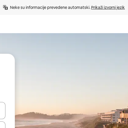
Neke su informacije prevedene automatski. 
Prikaži izvorni jezik
dati koristeći se strelicama prema gore i prema dolje, kao i dodirom i