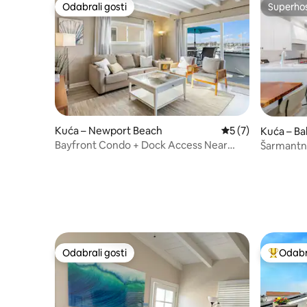
Odabrali gosti
Superho
Odabrali gosti
Superho
Kuća – Newport Beach
Prosječna ocjena: 
5 (7)
Kuća – Ba
Bayfront Condo + Dock Access Near
Šarmantna
Newport Hotspots
Newport 
Odabrali gosti
Odabra
Odabrali gosti
Među naj