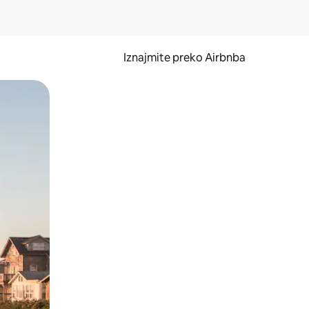
Iznajmite preko Airbnba
li prelaskom prstom po zaslonu.