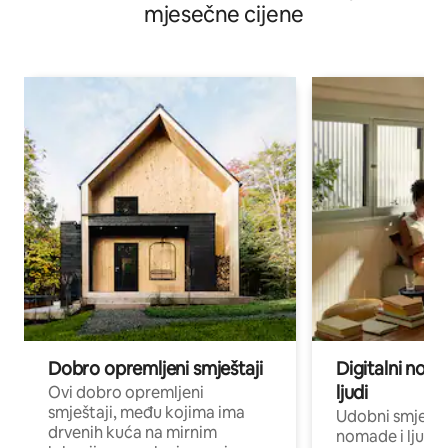
mjesečne cijene
Dobro opremljeni smještaji
Digitalni noma
ljudi
Ovi dobro opremljeni
smještaji, među kojima ima
Udobni smještaj
drvenih kuća na mirnim
nomade i ljude 