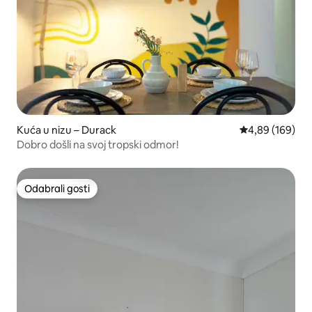
Kuća u nizu – Durack
Prosječna ocjen
4,89 (169)
Dobro došli na svoj tropski odmor!
Odabrali gosti
Odabrali gosti