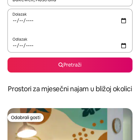
Dolazak
Odlazak
Pretraži
Prostori za mjesečni najam u bližoj okolici
Odabrali gosti
Odabrali gosti