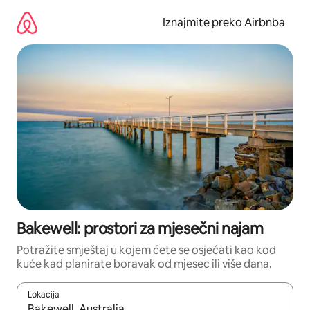
Prijeđi
na
Iznajmite preko Airbnba
sadržaj
Bakewell: prostori za mjesečni najam
Potražite smještaj u kojem ćete se osjećati kao kod
kuće kad planirate boravak od mjesec ili više dana.
Lokacija
Kada budu dostupni rezultati, moći ćete ih pregledati koristeći