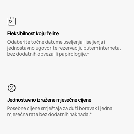
Fleksibilnost koju želite
Odaberite točne datume useljenja i iseljenja i
jednostavno ugovorite rezervaciju putem interneta,
bez dodatnih obveza ili papirologije.*
Jednostavno izražene mjesečne cijene
Posebne cijene smještaja za duži boravak i jedna
mjesečna rata bez dodatnih naknada.*