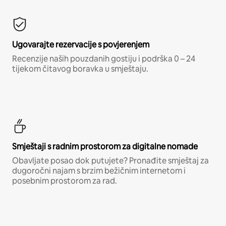
Ugovarajte rezervacije s povjerenjem
Recenzije naših pouzdanih gostiju i podrška 0 – 24
tijekom čitavog boravka u smještaju.
Smještaji s radnim prostorom za digitalne nomade
Obavljate posao dok putujete? Pronađite smještaj za
dugoročni najam s brzim bežičnim internetom i
posebnim prostorom za rad.