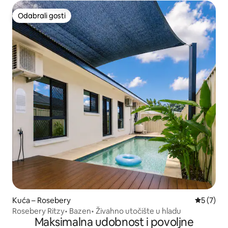
Odabrali gosti
Odabrali gosti
Kuća – Rosebery
Prosječna
5 (7)
Rosebery Ritzy• Bazen• Živahno utočište u hladu
Maksimalna udobnost i povoljne