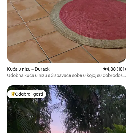
Kuća u nizu – Durack
Prosječna ocjen
4,88 (181)
Udobna kuća u nizu s 3 spavaće sobe u kojoj su dobrodošli
kućni ljubimci
Odabrali gosti
Među najviše rangiranima s oznakom „Odabrali gosti”