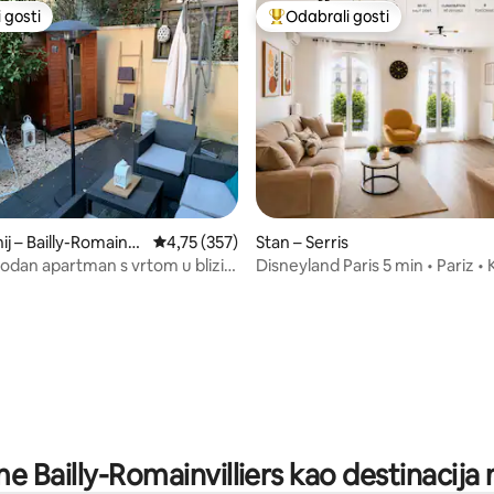
 gosti
Odabrali gosti
 gosti
Među najviše rangiranima s oz
j – Bailly-Romainvil
Prosječna ocjena: 4,75/5, recenzija: 357
4,75 (357)
Stan – Serris
godan apartman s vrtom u blizini
Disneyland Paris 5 min • Pariz • 
da 🎢
uređaj • Parkiralište
5, recenzija: 34
me Bailly-Romainvilliers kao destinacija 