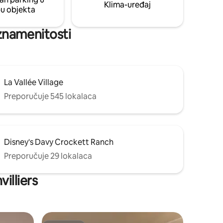
om
Klima-uređaj
pu objekta
h znamenitosti
La Vallée Village
Preporučuje 545 lokalaca
Disney's Davy Crockett Ranch
Preporučuje 29 lokalaca
illiers