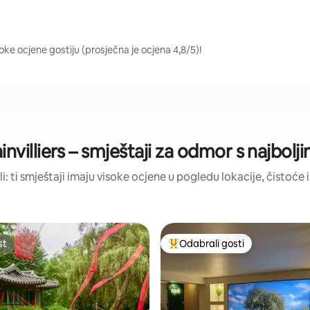
isoke ocjene gostiju (prosječna je ocjena 4,8/5)!
invilliers – smještaji za odmor s najbol
li: ti smještaji imaju visoke ocjene u pogledu lokacije, čistoće i
st
Odabrali gosti
st
Među najviše rangiranima s oz