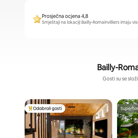
Prosječna ocjena 4,8
Smještaji na lokaciji Bailly-Romainvilliers imaju v
Bailly-Roma
Gosti su se složi
Odabrali gosti
Superho
Među najviše rangiranima s oznakom „Odabrali gosti”
Superho