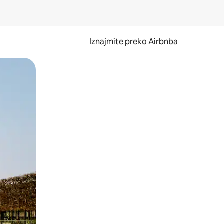
Iznajmite preko Airbnba
li prelaskom prstom po zaslonu.