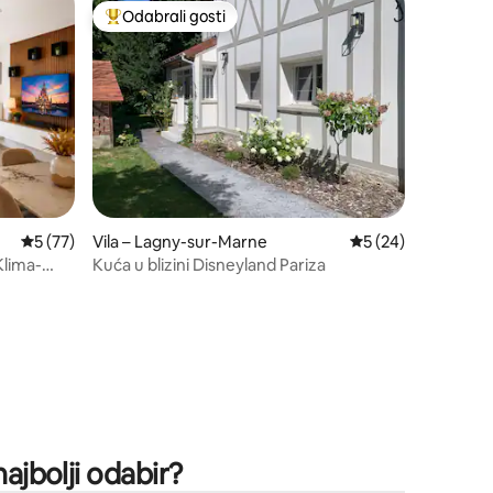
Odabrali gosti
nakom „Odabrali gosti”
Među najviše rangiranima s oznakom „Odabrali gosti”
Prosječna ocjena: 5/5, recenzija: 77
5 (77)
Vila – Lagny-sur-Marne
Prosječna ocjena: 5
5 (24)
Klima-
Kuća u blizini Disneyland Pariza
najbolji odabir?