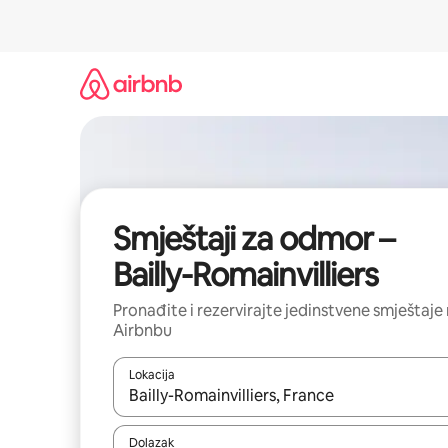
Prijeđi
na
sadržaj
Smještaji za odmor –
Bailly-Romainvilliers
Pronađite i rezervirajte jedinstvene smještaje
Airbnbu
Lokacija
Kada budu dostupni rezultati, moći ćete ih pregle
Dolazak