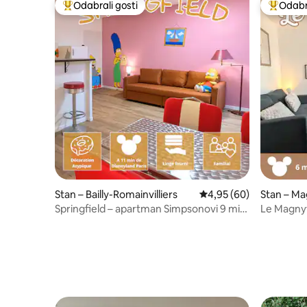
Odabrali gosti
Odabra
Među najviše rangiranima s oznakom „Odabrali gosti”
Među naj
Stan – Bailly-Romainvilliers
Prosječna ocjena: 4,95/
4,95 (60)
Stan – M
Springfield – apartman Simpsonovi 9 min
Le Magnyf
od Disneyja!
Villagea/