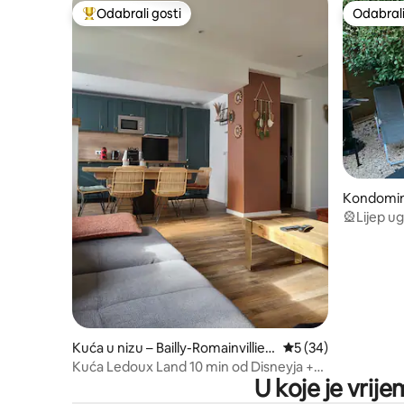
Odabrali gosti
Odabrali
Među najviše rangiranima s oznakom „Odabrali gosti”
Odabrali
Kondomini
liers
🎡Lijep u
Disneylan
Kuća u nizu – Bailly-Romainvillier
Prosječna ocjena: 5/
5 (34)
s
Kuća Ledoux Land 10 min od Disneyja +
U koje je vrije
Escape igra