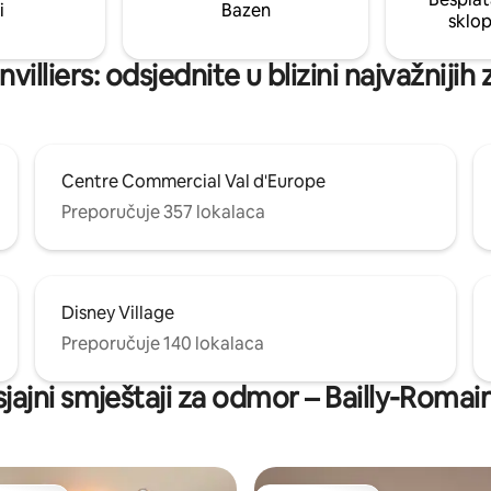
opuštanja u toplom i elegantn
i
Bazen
sklo
okruženju
villiers: odsjednite u blizini najvažniji
Centre Commercial Val d'Europe
Preporučuje 357 lokalaca
Disney Village
Preporučuje 140 lokalaca
sjajni smještaji za odmor – Bailly-Romainv