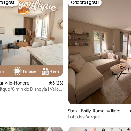
li gosti
Odabrali gosti
više rangiranima s oznakom „Odabrali gosti”
Odabrali gosti
5, recenzija: 60
agny-le-Hongre
Prosječna ocjena: 5/5, recenzija: 23
5 (23)
ique/6 min do Disneyja i Valley
terasa
Stan – Bailly-Romainvilliers
Loft des Berges