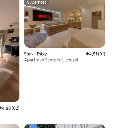
Superhost
Superhost
Stan – Esbly
Prosječna ocjena: 4,81
4,81 (91)
Apartman Santorini, jacuzzi
Prosječna ocjena: 4,88/5, recenzija: 82
4,88 (82)