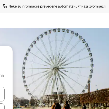
Neke su informacije prevedene automatski. 
Prikaži izvorni jezik
 na
dati koristeći se strelicama prema gore i prema dolje, kao i dodirom i