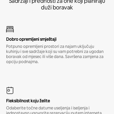
Sadržaji i prednosti za one koji planiraju
duži boravak
Dobro opremljeni smještaji
Potpuno opremljeni prostori za najam uključuju
kuhinju i sve sadržaje koji su vam potrebni za ugodan
boravak od mjesec ili više dana. Savršena zamjena za
opciju podnajma.
Fleksibilnost koju želite
Odaberite točne datume useljenja i iseljenja i
jednostavno ugovorite rezervaciju putem interneta,