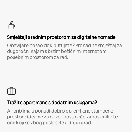
Smještaji s radnim prostorom za digitalne nomade
Obavljate posao dok putujete? Pronađite smještaj za
dugoročni najam s brzim bežičnim internetom i
posebnim prostorom za rad.
Tražite apartmane s dodatnim uslugama?
Airbnb ima u ponudi dobro opremljene stambene
prostore idealne za nove i postojeće zaposlenike te
one koji se zbog posla sele u drugi grad.