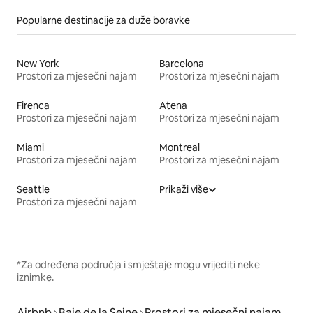
Popularne destinacije za duže boravke
New York
Barcelona
Prostori za mjesečni najam
Prostori za mjesečni najam
Firenca
Atena
Prostori za mjesečni najam
Prostori za mjesečni najam
Miami
Montreal
Prostori za mjesečni najam
Prostori za mjesečni najam
Seattle
Prikaži više
Prostori za mjesečni najam
*Za određena područja i smještaje mogu vrijediti neke
iznimke.
Airbnb
Baie de la Seine
Prostori za mjesečni najam