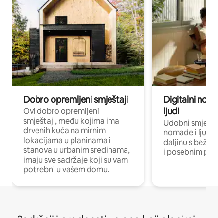
Dobro opremljeni smještaji
Digitalni noma
ljudi
Ovi dobro opremljeni
smještaji, među kojima ima
Udobni smještaj
drvenih kuća na mirnim
nomade i ljude 
lokacijama u planinama i
daljinu s bežič
stanova u urbanim sredinama,
i posebnim pro
imaju sve sadržaje koji su vam
potrebni u vašem domu.