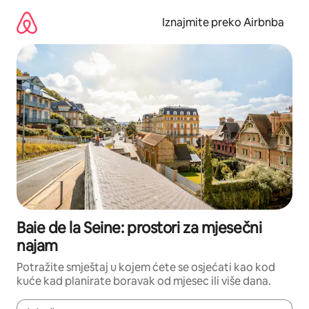
Prijeđi
na
Iznajmite preko Airbnba
sadržaj
Baie de la Seine: prostori za mjesečni
najam
Potražite smještaj u kojem ćete se osjećati kao kod
kuće kad planirate boravak od mjesec ili više dana.