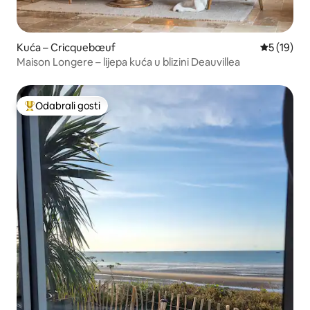
Kuća – Cricquebœuf
Prosječna 
5 (19)
Maison Longere – lijepa kuća u blizini Deauvillea
Odabrali gosti
Među najviše rangiranima s oznakom „Odabrali gosti”