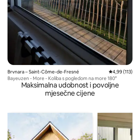
Brvnara – Saint-Côme-de-Fresné
Prosječna ocjen
4,99 (113)
Bayeuzen - More - Koliba s pogledom na more 180°
Maksimalna udobnost i povoljne
mjesečne cijene