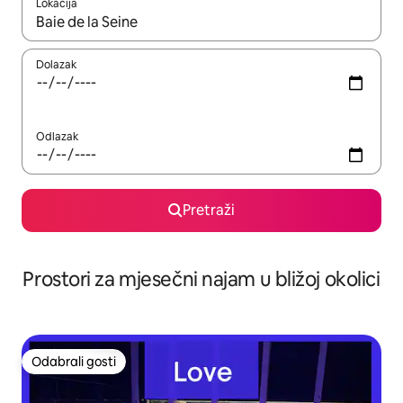
Lokacija
Kada budu dostupni rezultati, moći ćete ih pregledati koristeći
Dolazak
Odlazak
Pretraži
Prostori za mjesečni najam u bližoj okolici
Odabrali gosti
Odabrali gosti