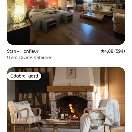
Stan – Honfleur
Prosječna ocjen
4,88 (594)
U srcu Svete Katarine
Odabrali gosti
Odabrali gosti